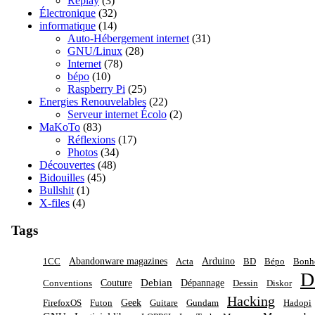
Replay
(3)
Électronique
(32)
informatique
(14)
Auto-Hébergement internet
(31)
GNU/Linux
(28)
Internet
(78)
bépo
(10)
Raspberry Pi
(25)
Energies Renouvelables
(22)
Serveur internet Écolo
(2)
MaKoTo
(83)
Réflexions
(17)
Photos
(34)
Découvertes
(48)
Bidouilles
(45)
Bullshit
(1)
X-files
(4)
Tags
Abandonware magazines
Arduino
1CC
Acta
BD
Bépo
Bon
D
Debian
Couture
Dépannage
Conventions
Dessin
Diskor
Hacking
Geek
FirefoxOS
Futon
Guitare
Gundam
Hadopi