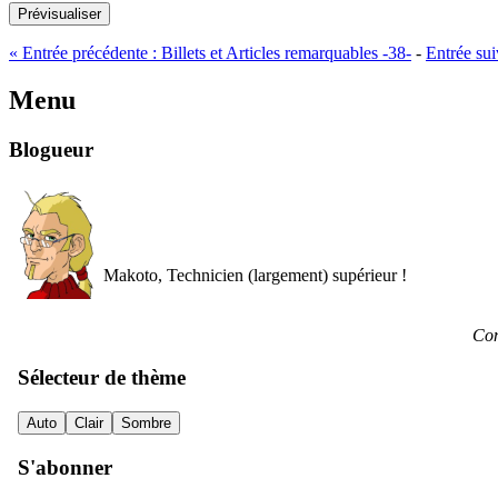
Prévisualiser
«
Entrée précédente :
Billets et Articles remarquables -38-
-
Entrée sui
Menu
Blogueur
Makoto, Technicien (largement) supérieur !
Con
Sélecteur de thème
Auto
Clair
Sombre
S'abonner