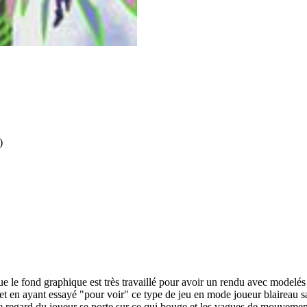
)
ue le fond graphique est très travaillé pour avoir un rendu avec modelé
 et en ayant essayé "pour voir" ce type de jeu en mode joueur blaireau s
Le regard du joueur se porte sur ce qui bouge et les vagues de mouvement