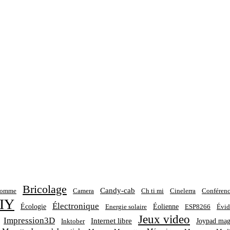
Bricolage
Candy-cab
homme
Camera
Ch ti mi
Cinelerra
Conférenc
IY
Électronique
Écologie
Éolienne
Energie solaire
ESP8266
Évid
Jeux video
Impression3D
Internet libre
Joypad mag
Inktober