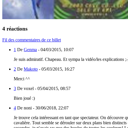
4 réactions
Fil des commentaires de ce billet
1
De
Genma
-
04/03/2015, 10:07
Je suis admiratif. Chapeau. Et sympa la vidéo/les explications ;-
2
De
Makoto
-
05/03/2015, 16:27
Merci ^^
3
De voxel -
05/04/2015, 08:57
Bien joué :)
4
De noni -
30/06/2018, 22:07
Je trouve cela intéressant en tant que spectateur. On découvre q
cavalière. Tout semble se dérouler sur deux plans bien distincts
secondes, je n'avais vu que des boules de toutes les couleurs! 