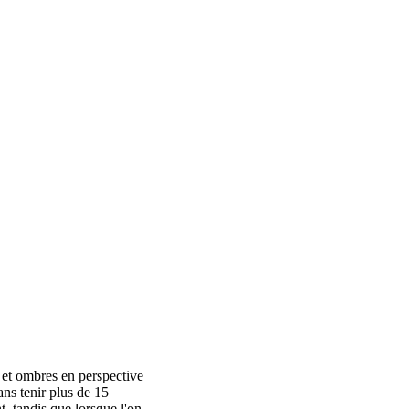
s et ombres en perspective
ans tenir plus de 15
, tandis que lorsque l'on