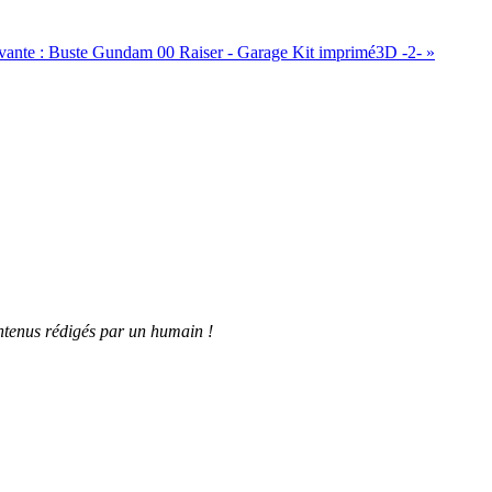
vante :
Buste Gundam 00 Raiser - Garage Kit imprimé3D -2-
»
tenus rédigés par un humain !