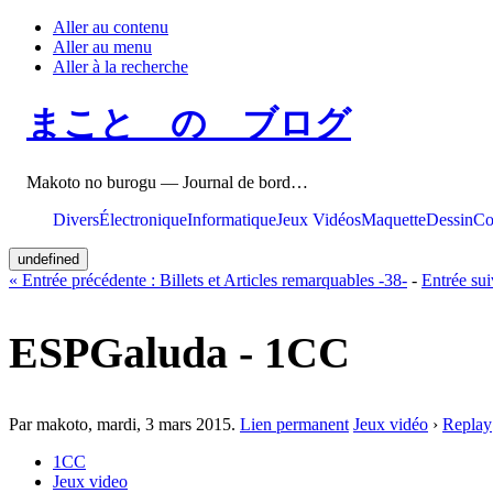
Aller au contenu
Aller au menu
Aller à la recherche
まこと の ブログ
Makoto no burogu — Journal de bord…
Divers
Électronique
Informatique
Jeux Vidéos
Maquette
Dessin
Co
undefined
«
Entrée précédente :
Billets et Articles remarquables -38-
-
Entrée sui
ESPGaluda - 1CC
Par makoto,
mardi, 3 mars 2015
.
Lien permanent
Jeux vidéo
›
Replay
1CC
Jeux video