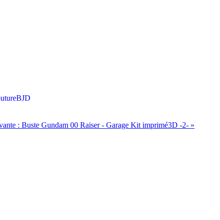
uture
BJD
vante :
Buste Gundam 00 Raiser - Garage Kit imprimé3D -2-
»