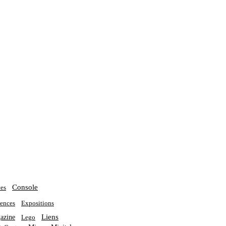
Console
es
ences
Expositions
Liens
azine
Lego