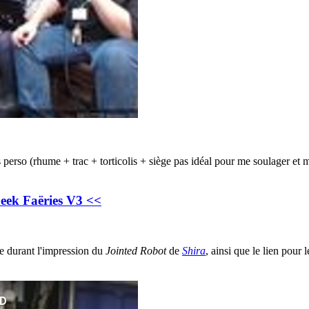
erso (rhume + trac + torticolis + siège pas idéal pour me soulager et me 
 Geek Faëries V3 <<
ée durant l'impression du
Jointed Robot
de
Shira
, ainsi que le lien pour l