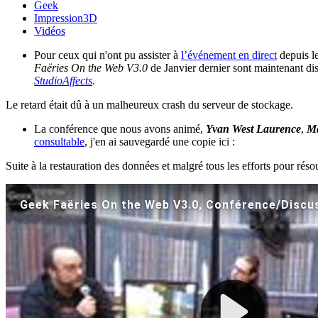
Geek
Impression3D
Vidéos
Pour ceux qui n'ont pu assister à
l’événement en direct
depuis le
Faëries On the Web V3.0
de Janvier dernier sont maintenant di
StudioAffects
.
Le retard était dû à un malheureux crash du serveur de stockage.
La conférence que nous avons animé,
Yvan West Laurence
,
M
consultable
, j'en ai sauvegardé une copie ici :
Suite à la restauration des données et malgré tous les efforts pour rés