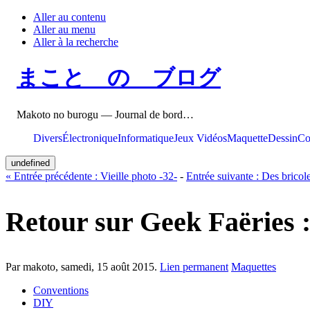
Aller au contenu
Aller au menu
Aller à la recherche
まこと の ブログ
Makoto no burogu — Journal de bord…
Divers
Électronique
Informatique
Jeux Vidéos
Maquette
Dessin
Co
undefined
«
Entrée précédente :
Vieille photo -32-
-
Entrée suivante :
Des bricole
Retour sur Geek Faëries 
Par makoto,
samedi, 15 août 2015
.
Lien permanent
Maquettes
Conventions
DIY