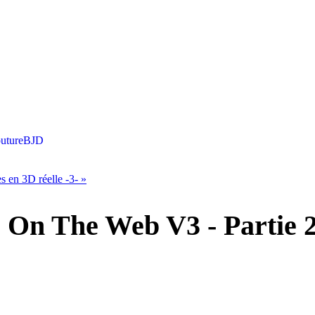
uture
BJD
s en 3D réelle -3-
»
: On The Web V3 - Partie 2