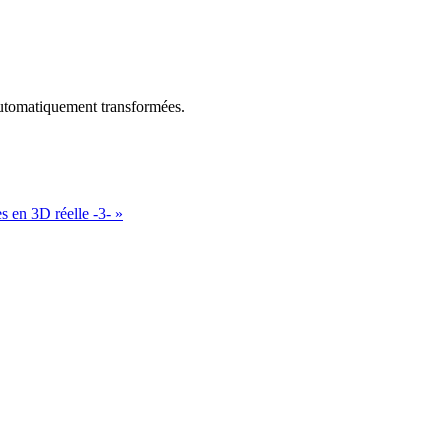
utomatiquement transformées.
s en 3D réelle -3-
»