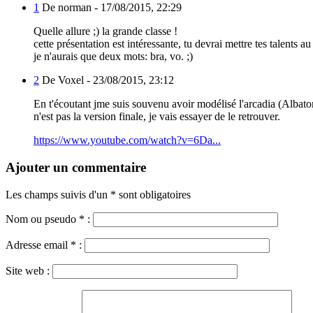
1
De norman -
17/08/2015, 22:29
Quelle allure ;) la grande classe !
cette présentation est intéressante, tu devrai mettre tes talents 
je n'aurais que deux mots: bra, vo. ;)
2
De Voxel -
23/08/2015, 23:12
En t'écoutant jme suis souvenu avoir modélisé l'arcadia (Albator)
n'est pas la version finale, je vais essayer de le retrouver.
https://www.youtube.com/watch?v=6Da...
Ajouter un commentaire
Les champs suivis d'un * sont obligatoires
Nom ou pseudo
*
:
Adresse email
*
:
Site web :