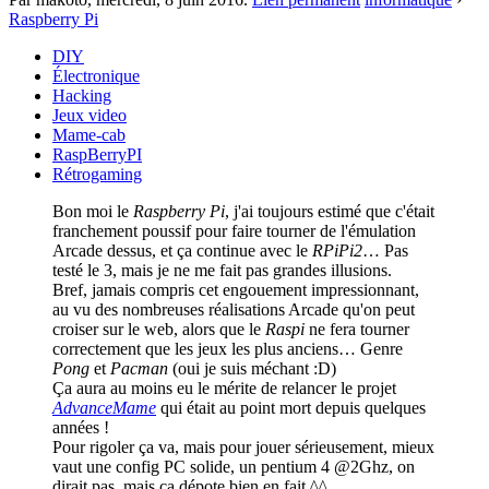
Raspberry Pi
DIY
Électronique
Hacking
Jeux video
Mame-cab
RaspBerryPI
Rétrogaming
Bon moi le
Raspberry Pi
, j'ai toujours estimé que c'était
franchement poussif pour faire tourner de l'émulation
Arcade dessus, et ça continue avec le
RPiPi2
… Pas
testé le 3, mais je ne me fait pas grandes illusions.
Bref, jamais compris cet engouement impressionnant,
au vu des nombreuses réalisations Arcade qu'on peut
croiser sur le web, alors que le
Raspi
ne fera tourner
correctement que les jeux les plus anciens… Genre
Pong
et
Pacman
(oui je suis méchant :D)
Ça aura au moins eu le mérite de relancer le projet
AdvanceMame
qui était au point mort depuis quelques
années !
Pour rigoler ça va, mais pour jouer sérieusement, mieux
vaut une config PC solide, un pentium 4 @2Ghz, on
dirait pas, mais ça dépote bien en fait ^^.