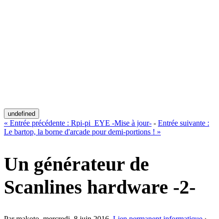
undefined
«
Entrée précédente :
Rpi-pi_EYE -Mise à jour-
-
Entrée suivante :
Le bartop, la borne d'arcade pour demi-portions !
»
Un générateur de
Scanlines hardware -2-
Par makoto,
mercredi, 8 juin 2016
.
Lien permanent
informatique
›