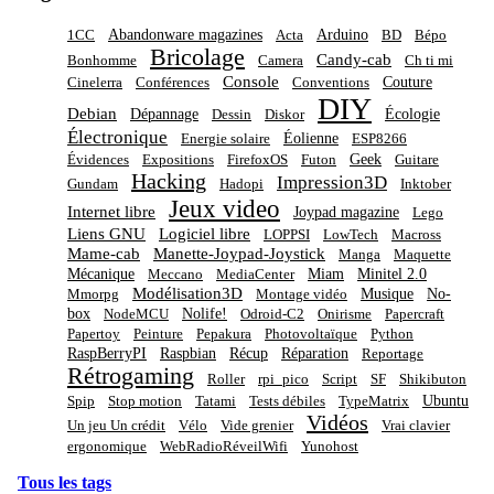
Abandonware magazines
Arduino
1CC
Acta
BD
Bépo
Bricolage
Candy-cab
Bonhomme
Camera
Ch ti mi
Console
Couture
Cinelerra
Conférences
Conventions
DIY
Debian
Dépannage
Écologie
Dessin
Diskor
Électronique
Éolienne
Energie solaire
ESP8266
Geek
Évidences
Expositions
FirefoxOS
Futon
Guitare
Hacking
Impression3D
Gundam
Hadopi
Inktober
Jeux video
Internet libre
Joypad magazine
Lego
Liens GNU
Logiciel libre
LOPPSI
LowTech
Macross
Mame-cab
Manette-Joypad-Joystick
Manga
Maquette
Mécanique
Miam
Minitel 2.0
Meccano
MediaCenter
Modélisation3D
Musique
No-
Mmorpg
Montage vidéo
box
Nolife!
NodeMCU
Odroid-C2
Onirisme
Papercraft
Papertoy
Peinture
Pepakura
Photovoltaïque
Python
RaspBerryPI
Raspbian
Récup
Réparation
Reportage
Rétrogaming
Roller
rpi_pico
Script
SF
Shikibuton
Ubuntu
Spip
Stop motion
Tatami
Tests débiles
TypeMatrix
Vidéos
Un jeu Un crédit
Vélo
Vide grenier
Vrai clavier
ergonomique
WebRadioRéveilWifi
Yunohost
Tous les tags