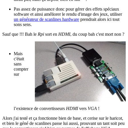
Pas assez de puissance donc pour gérer des effets spéciaux
software et ainsi améliorer le rendu d'image des jeux, utiliser
un générateur de scanlines hardware
prendrait alors ici tout
sons sens.
Sauf que !!! Bah le
Rpi
sort en
HDMI
, du coup bah c'est mort non ?
Mais
c'était
sans
compter
sur
l’existence de convertisseurs
HDMI
vers
VGA
!
Alors j'ai testé et ça fonctionne bien de base, et cerise sur le haricot,
et bien le géné de scanlines passe lui aussi, prouvant un tant soit peu