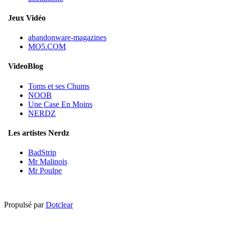
Jeux Vidéo
abandonware-magazines
MO5.COM
VideoBlog
Toms et ses Chums
NOOB
Une Case En Moins
NERDZ
Les artistes Nerdz
BadStrip
Mr Malinois
Mr Poulpe
Propulsé par
Dotclear