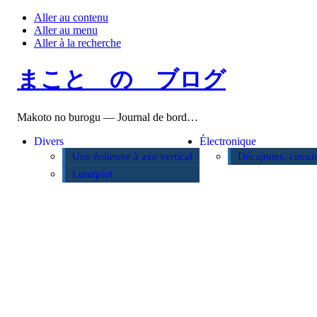
Aller au contenu
Aller au menu
Aller à la recherche
まこと の ブログ
Makoto no burogu — Journal de bord…
Divers
Électronique
Une éolienne à axe vertical
Décapotes, circui
Lumiplot