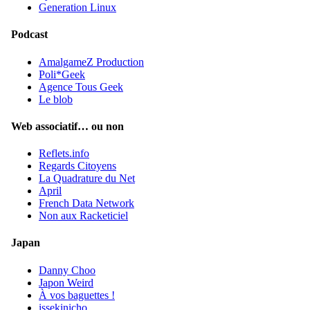
Generation Linux
Podcast
AmalgameZ Production
Poli*Geek
Agence Tous Geek
Le blob
Web associatif… ou non
Reflets.info
Regards Citoyens
La Quadrature du Net
April
French Data Network
Non aux Racketiciel
Japan
Danny Choo
Japon Weird
À vos baguettes !
issekinicho