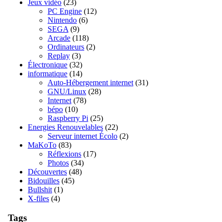
Jeux vidéo
(23)
PC Engine
(12)
Nintendo
(6)
SEGA
(9)
Arcade
(118)
Ordinateurs
(2)
Replay
(3)
Électronique
(32)
informatique
(14)
Auto-Hébergement internet
(31)
GNU/Linux
(28)
Internet
(78)
bépo
(10)
Raspberry Pi
(25)
Energies Renouvelables
(22)
Serveur internet Écolo
(2)
MaKoTo
(83)
Réflexions
(17)
Photos
(34)
Découvertes
(48)
Bidouilles
(45)
Bullshit
(1)
X-files
(4)
Tags