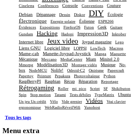
Console
Couture
Cinelerra
Conférences
Conventions
DIY
Debian
Dépannage
Écologie
Dessin
Diskor
Électronique
Éolienne
Energie solaire
ESP8266
Geek
Évidences
Expositions
FirefoxOS
Futon
Guitare
Hacking
Impression3D
Gundam
Hadopi
Inktober
Jeux video
Internet libre
Joypad magazine
Lego
Liens GNU
Logiciel libre
LOPPSI
LowTech
Macross
Mame-cab
Manette-Joypad-Joystick
Manga
Maquette
Mécanique
Miam
Minitel 2.0
Meccano
MediaCenter
Modélisation3D
Musique
No-
Mmorpg
Montage vidéo
box
Nolife!
NodeMCU
Odroid-C2
Onirisme
Papercraft
Papertoy
Peinture
Pepakura
Photovoltaïque
Python
RaspBerryPI
Raspbian
Récup
Réparation
Reportage
Rétrogaming
Roller
rpi_pico
Script
SF
Shikibuton
Ubuntu
Spip
Stop motion
Tatami
Tests débiles
TypeMatrix
Vidéos
Un jeu Un crédit
Vélo
Vide grenier
Vrai clavier
ergonomique
WebRadioRéveilWifi
Yunohost
Tous les tags
Menu extra