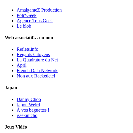
AmalgameZ Production
Poli*Geek
Agence Tous Geek
Le blob
Web associatif… ou non
Reflets.info
Regards Citoyens
La Quadrature du Net
April
French Data Network
Non aux Racketiciel
Japan
Danny Choo
Japon Weird
À vos baguettes !
issekinicho
Jeux Vidéo