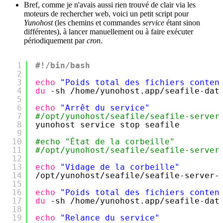
Bref, comme je n'avais aussi rien trouvé de clair via les
moteurs de rechercher web, voici un petit script pour
Yunohost
(les chemins et commandes
service
étant sinon
différentes), à lancer manuellement ou à faire exécuter
périodiquement par
cron
.
1
#!/bin/bash
2
3
echo
"Poids total des fichiers conten
4
du
-sh 
/home/yunohost
.app
/seafile-dat
5
6
echo
"Arrêt du service"
7
#/opt/yunohost/seafile/seafile-server
8
yunohost service stop seafile
9
10
#echo "État de la corbeille"
11
#/opt/yunohost/seafile/seafile-server
12
13
echo
"Vidage de la corbeille"
14
/opt/yunohost/seafile/seafile-server-
15
16
echo
"Poids total des fichiers conten
17
du
-sh 
/home/yunohost
.app
/seafile-dat
18
19
echo
"Relance du service"