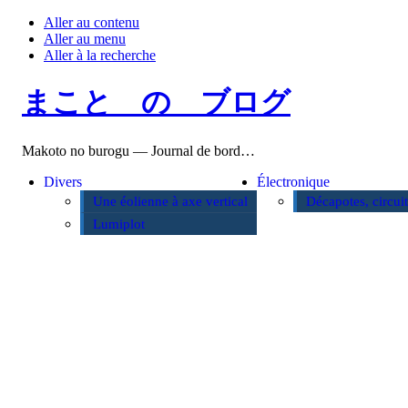
Aller au contenu
Aller au menu
Aller à la recherche
まこと の ブログ
Makoto no burogu — Journal de bord…
Divers
Électronique
Une éolienne à axe vertical
Décapotes, circui
Lumiplot