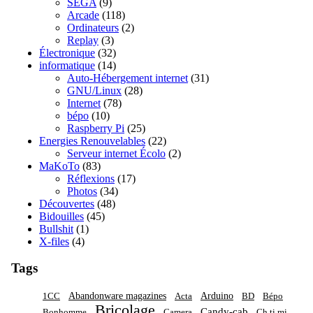
SEGA
(9)
Arcade
(118)
Ordinateurs
(2)
Replay
(3)
Électronique
(32)
informatique
(14)
Auto-Hébergement internet
(31)
GNU/Linux
(28)
Internet
(78)
bépo
(10)
Raspberry Pi
(25)
Energies Renouvelables
(22)
Serveur internet Écolo
(2)
MaKoTo
(83)
Réflexions
(17)
Photos
(34)
Découvertes
(48)
Bidouilles
(45)
Bullshit
(1)
X-files
(4)
Tags
Abandonware magazines
Arduino
1CC
Acta
BD
Bépo
Bricolage
Candy-cab
Bonhomme
Camera
Ch ti mi