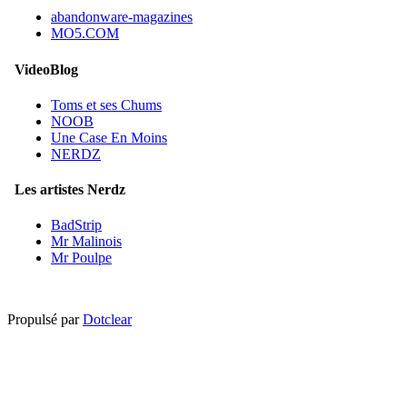
abandonware-magazines
MO5.COM
VideoBlog
Toms et ses Chums
NOOB
Une Case En Moins
NERDZ
Les artistes Nerdz
BadStrip
Mr Malinois
Mr Poulpe
Propulsé par
Dotclear