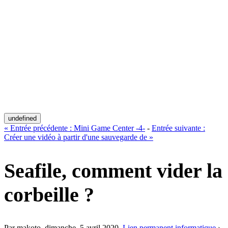
undefined
«
Entrée précédente :
Mini Game Center -4-
-
Entrée suivante :
Créer une vidéo à partir d'une sauvegarde de
»
Seafile, comment vider la
corbeille ?
Par makoto,
dimanche, 5 avril 2020
.
Lien permanent
informatique
›