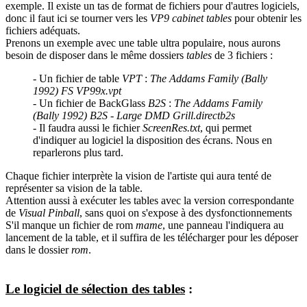
exemple. Il existe un tas de format de fichiers pour d'autres logiciels,
donc il faut ici se tourner vers les
VP9 cabinet tables
pour obtenir les
fichiers adéquats.
Prenons un exemple avec une table ultra populaire, nous aurons
besoin de disposer dans le même dossiers
tables
de 3 fichiers :
- Un fichier de table
VPT
:
The Addams Family (Bally
1992) FS VP99x.vpt
- Un fichier de BackGlass
B2S
:
The Addams Family
(Bally 1992) B2S - Large DMD Grill.directb2s
- Il faudra aussi le fichier
ScreenRes.txt
, qui permet
d'indiquer au logiciel la disposition des écrans. Nous en
reparlerons plus tard.
Chaque fichier interprète la vision de l'artiste qui aura tenté de
représenter sa vision de la table.
Attention aussi à exécuter les tables avec la version correspondante
de
Visual Pinball
, sans quoi on s'expose à des dysfonctionnements
S'il manque un fichier de rom
mame
, une panneau l'indiquera au
lancement de la table, et il suffira de les télécharger pour les déposer
dans le dossier
rom
.
Le logiciel de sélection des tables
: