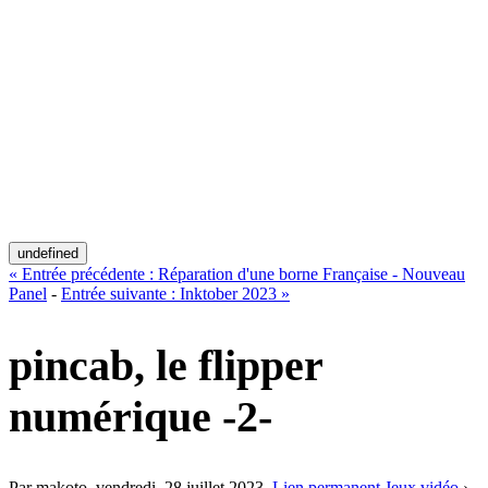
undefined
«
Entrée précédente :
Réparation d'une borne Française - Nouveau
Panel
-
Entrée suivante :
Inktober 2023
»
pincab, le flipper
numérique -2-
Par makoto,
vendredi, 28 juillet 2023
.
Lien permanent
Jeux vidéo
›