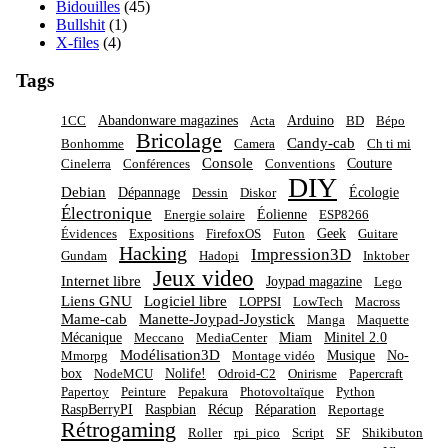
Bidouilles
(45)
Bullshit
(1)
X-files
(4)
Tags
Abandonware magazines
Arduino
1CC
Acta
BD
Bépo
Bricolage
Candy-cab
Bonhomme
Camera
Ch ti mi
Console
Couture
Cinelerra
Conférences
Conventions
DIY
Debian
Dépannage
Écologie
Dessin
Diskor
Électronique
Éolienne
Energie solaire
ESP8266
Geek
Évidences
Expositions
FirefoxOS
Futon
Guitare
Hacking
Impression3D
Gundam
Hadopi
Inktober
Jeux video
Internet libre
Joypad magazine
Lego
Liens GNU
Logiciel libre
LOPPSI
LowTech
Macross
Mame-cab
Manette-Joypad-Joystick
Manga
Maquette
Mécanique
Miam
Minitel 2.0
Meccano
MediaCenter
Modélisation3D
Musique
No-
Mmorpg
Montage vidéo
box
Nolife!
NodeMCU
Odroid-C2
Onirisme
Papercraft
Papertoy
Peinture
Pepakura
Photovoltaïque
Python
RaspBerryPI
Raspbian
Récup
Réparation
Reportage
Rétrogaming
Roller
rpi_pico
Script
SF
Shikibuton