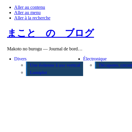
Aller au contenu
Aller au menu
Aller à la recherche
まこと の ブログ
Makoto no burogu — Journal de bord…
Divers
Électronique
Une éolienne à axe vertical
Décapotes, circui
Lumiplot