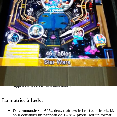
On peut passer des heures à customiser l'interface pour
disposer d'une capture d'image de chaque table, d'une
médaille titre et même d'une capture de vidéo.
Grace à lui on pourra lancer les tables, les quitter, en
sélectionner une autres, et même demander le redémarrage ou
l'extinction de l'ordinateur, le tout depuis les boutons du
flipper. Sans clavier ni souris donc !
La matrice à Leds
:
J'ai commandé sur
AliEx
deux matrices led en
P2.5
de 64x32,
pour constituer un panneau de 128x32 pixels, soit un format