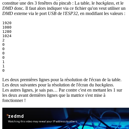
constitue une des 3 fenêtres du pincab : La table, le
backglass
, et le
DMD
donc. Il faut alors indiquer via ce fichier qu'on veut utiliser un
DMD
externe via le port
USB
de l
'ESP32
, en modifiant les valeurs :
1920

1080

1280

1024

2

0

0

0

0

1

1

Les deux premières lignes pour la résolution de l'écran de la table.
Les deux suivantes pour la résolution de l'écran du
backglass
.
Les autres lignes, je sais pas… Par contre c'est en mettant les 1 sur
les deux avant dernières lignes que la matrice s'est mise à
fonctionner !