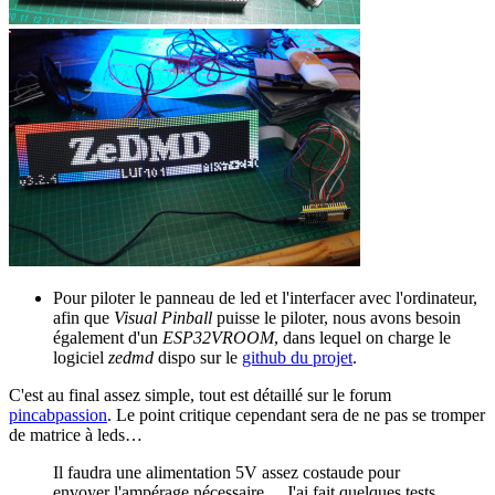
Pour piloter le panneau de led et l'interfacer avec l'ordinateur,
afin que
Visual Pinball
puisse le piloter, nous avons besoin
également d'un
ESP32VROOM
, dans lequel on charge le
logiciel
zedmd
dispo sur le
github du projet
.
C'est au final assez simple, tout est détaillé sur le forum
pincabpassion
. Le point critique cependant sera de ne pas se tromper
de matrice à leds…
Il faudra une alimentation 5V assez costaude pour
envoyer l'ampérage nécessaire… J'ai fait quelques tests