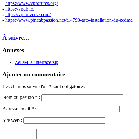
-
https://www.vpforums.org/
-
https://vpdb.io/
-
https://vpuniverse.com/
-
https://www.pincabpassion.net/t14798-tuto-installation-du-zedmd
À suivre…
Annexes
ZeDMD_interface.zip
Ajouter un commentaire
Les champs suivis d'un * sont obligatoires
Nom ou pseudo
*
:
Adresse email
*
:
Site web :