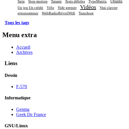
Ubuntu
Spip
Stop motion
Tatami
Tests débiles
TypeMatrix
Vidéos
Un jeu Un crédit
Vélo
Vide grenier
Vrai clavier
ergonomique
WebRadioRéveilWifi
Yunohost
Tous les tags
Menu extra
Accueil
Archives
Liens
Dessin
F-570
Informatique
Genma
Geek De France
GNU/Linux