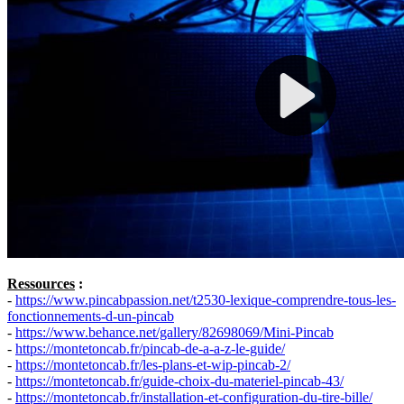
Ressources
:
-
https://www.pincabpassion.net/t2530-lexique-comprendre-tous-les-
fonctionnements-d-un-pincab
-
https://www.behance.net/gallery/82698069/Mini-Pincab
-
https://montetoncab.fr/pincab-de-a-a-z-le-guide/
-
https://montetoncab.fr/les-plans-et-wip-pincab-2/
-
https://montetoncab.fr/guide-choix-du-materiel-pincab-43/
-
https://montetoncab.fr/installation-et-configuration-du-tire-bille/