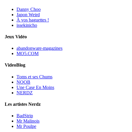
Danny Choo
Japon Weird
À vos baguettes !
issekinicho
Jeux Vidéo
abandonware-magazines
MO5.COM
VideoBlog
Toms et ses Chums
NOOB
Une Case En Moins
NERDZ
Les artistes Nerdz
BadStrip
Mr Malinois
Mr Poulpe