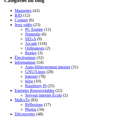
Catégories du blog
Maquettes
(43)
BJD
(12)
Couture
(6)
Jeux vidéo
(23)
PC Engine
(12)
Nintendo
(6)
SEGA
(9)
Arcade
(118)
Ordinateurs
(2)
Replay
(3)
Électronique
(32)
informatique
(14)
Auto-Hébergement internet
(31)
GNU/Linux
(28)
Internet
(78)
bépo
(10)
Raspberry Pi
(25)
Energies Renouvelables
(22)
Serveur internet Écolo
(2)
MaKoTo
(83)
Réflexions
(17)
Photos
(34)
Découvertes
(48)