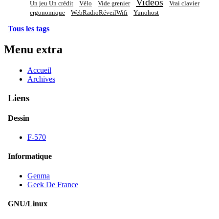
Vidéos
Un jeu Un crédit
Vélo
Vide grenier
Vrai clavier
ergonomique
WebRadioRéveilWifi
Yunohost
Tous les tags
Menu extra
Accueil
Archives
Liens
Dessin
F-570
Informatique
Genma
Geek De France
GNU/Linux