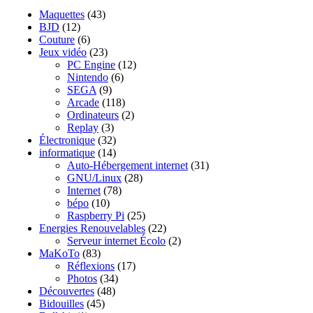
Maquettes
(43)
BJD
(12)
Couture
(6)
Jeux vidéo
(23)
PC Engine
(12)
Nintendo
(6)
SEGA
(9)
Arcade
(118)
Ordinateurs
(2)
Replay
(3)
Électronique
(32)
informatique
(14)
Auto-Hébergement internet
(31)
GNU/Linux
(28)
Internet
(78)
bépo
(10)
Raspberry Pi
(25)
Energies Renouvelables
(22)
Serveur internet Écolo
(2)
MaKoTo
(83)
Réflexions
(17)
Photos
(34)
Découvertes
(48)
Bidouilles
(45)