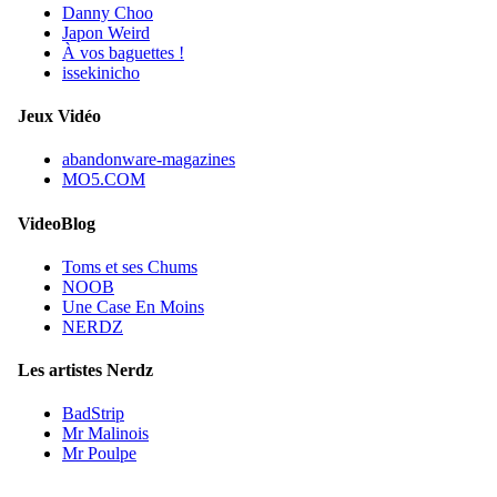
Danny Choo
Japon Weird
À vos baguettes !
issekinicho
Jeux Vidéo
abandonware-magazines
MO5.COM
VideoBlog
Toms et ses Chums
NOOB
Une Case En Moins
NERDZ
Les artistes Nerdz
BadStrip
Mr Malinois
Mr Poulpe