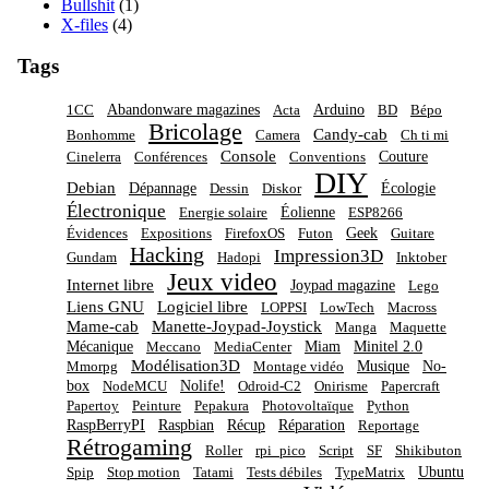
Bullshit
(1)
X-files
(4)
Tags
Abandonware magazines
Arduino
1CC
Acta
BD
Bépo
Bricolage
Candy-cab
Bonhomme
Camera
Ch ti mi
Console
Couture
Cinelerra
Conférences
Conventions
DIY
Debian
Dépannage
Écologie
Dessin
Diskor
Électronique
Éolienne
Energie solaire
ESP8266
Geek
Évidences
Expositions
FirefoxOS
Futon
Guitare
Hacking
Impression3D
Gundam
Hadopi
Inktober
Jeux video
Internet libre
Joypad magazine
Lego
Liens GNU
Logiciel libre
LOPPSI
LowTech
Macross
Mame-cab
Manette-Joypad-Joystick
Manga
Maquette
Mécanique
Miam
Minitel 2.0
Meccano
MediaCenter
Modélisation3D
Musique
No-
Mmorpg
Montage vidéo
box
Nolife!
NodeMCU
Odroid-C2
Onirisme
Papercraft
Papertoy
Peinture
Pepakura
Photovoltaïque
Python
RaspBerryPI
Raspbian
Récup
Réparation
Reportage
Rétrogaming
Roller
rpi_pico
Script
SF
Shikibuton
Ubuntu
Spip
Stop motion
Tatami
Tests débiles
TypeMatrix