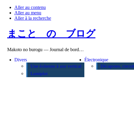
Aller au contenu
Aller au menu
Aller à la recherche
まこと の ブログ
Makoto no burogu — Journal de bord…
Divers
Électronique
Une éolienne à axe vertical
Décapotes, circui
Lumiplot