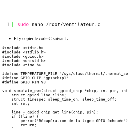
1
sudo
nano 
/root/ventilateur
.c
Et y copier le code C suivant :
#include <stdio.h>

#include <stdlib.h>

#include <gpiod.h>

#include <unistd.h>

#include <time.h>

#define TEMPERATURE_FILE "/sys/class/thermal/thermal_zo
#define GPIO_CHIP "gpiochip1"

#define GPIO_PIN 98

void simulate_pwm(struct gpiod_chip *chip, int pin, int
    struct gpiod_line *line;

    struct timespec sleep_time_on, sleep_time_off;

    int ret;

    line = gpiod_chip_get_line(chip, pin);

    if (!line) {

        perror("Récupération de la ligne GPIO échouée")
        return;
