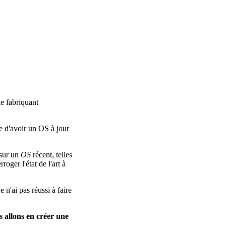
le fabriquant
le d'avoir un OS à jour
sur un
OS
récent, telles
oger l'état de l'art à
 n'ai pas réussi à faire
us allons en créer une