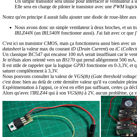
Un simple transistor sera utilisé pour interfacer le ventilateur à
Elle sera en charge de piloter le transistor avec une
PWM
logici
Notez qu'en principe il aurait fallu ajouter une diode de roue-libre aux
Nous avons donc un simple ventilateur à deux broches, et un tr
IRLZ44N
(un
IRL540N
fonctionne aussi). J'ai fait avec ce que j
C'est ici un transistor
CMOS
, mais ça fonctionnera aussi bien avec un
datasheet
la valeur max du courant
iD
(
Drain Current
) ou
iC
(
Collect
Un classique BC547 qui encaisse 100 mA serait insuffisant car le v
Je m'étais alors orienté vers un
BS170
qui prend allégrement 500 mA, 
Il est utile de rappeler que la logique
GPIO
fonctionne en 0-3,3V, et qu'
saturer complètement à 3,3V.
Nous pouvons consulter la valeur de
VGS(th)
(
Gate threshold voltage
c'est donc bien au delà de cette dernière valeur qu'il va conduire plei
Expérimentation à l'appui, ce n'est en effet pas suffisant, certes ça dé
Alors qu'avec l
'IRLZ44
qui à son
VGS(th)
à 2V, aucun problème, ça ven