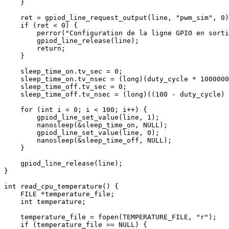
    }

    ret = gpiod_line_request_output(line, "pwm_sim", 0)
    if (ret < 0) {

        perror("Configuration de la ligne GPIO en sorti
        gpiod_line_release(line);

        return;

    }

    sleep_time_on.tv_sec = 0;

    sleep_time_on.tv_nsec = (long)(duty_cycle * 1000000
    sleep_time_off.tv_sec = 0;

    sleep_time_off.tv_nsec = (long)((100 - duty_cycle) 
    for (int i = 0; i < 100; i++) {

        gpiod_line_set_value(line, 1);

        nanosleep(&sleep_time_on, NULL);

        gpiod_line_set_value(line, 0);

        nanosleep(&sleep_time_off, NULL);

    }

    gpiod_line_release(line);

}

int read_cpu_temperature() {

    FILE *temperature_file;

    int temperature;

    temperature_file = fopen(TEMPERATURE_FILE, "r");

    if (temperature_file == NULL) {
