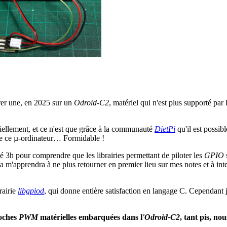
rer une, en 2025 sur un
Odroid-C2
, matériel qui n'est plus supporté par 
ciellement, et ce n'est que grâce à la communauté
DietPi
qu'il est possib
ivre ce µ-ordinateur… Formidable !
sé 3h pour comprendre que les librairies permettant de piloter les
GPIO
a m'apprendra à ne plus retourner en premier lieu sur mes notes et à interr
brairie
libgpiod
, qui donne entière satisfaction en langage C. Cependant je
roches
PWM
matérielles embarquées dans l
'Odroid-C2
, tant pis, no