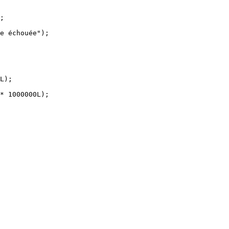
;

e échouée");

L);

* 1000000L);
