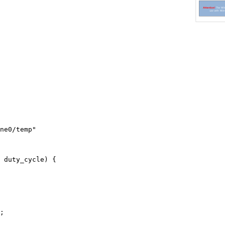
ne0/temp"

 duty_cycle) {

;
