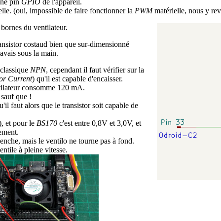
 une pin
GPIO
de l'appareil.
elle. (oui, impossible de faire fonctionner la
PWM
matérielle, nous y rev
 bornes du ventilateur.
ansistor costaud bien que sur-dimensionné
'avais sous la main.
 classique
NPN
, cependant il faut vérifier sur la
or Current
) qu'il est capable d'encaisser.
entilateur consomme 120 mA.
sauf que !
il faut alors que le transistor soit capable de
), et pour le
BS170
c'est entre 0,8V et 3,0V, et
nement.
clenche, mais le ventilo ne tourne pas à fond.
tile à pleine vitesse.