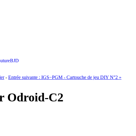
uture
BJD
ler
-
Entrée suivante :
IGS−PGM - Cartouche de jeu DIY N°2
»
ur Odroid-C2