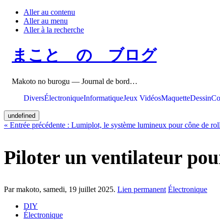
Aller au contenu
Aller au menu
Aller à la recherche
まこと の ブログ
Makoto no burogu — Journal de bord…
Divers
Électronique
Informatique
Jeux Vidéos
Maquette
Dessin
Co
undefined
«
Entrée précédente :
Lumiplot, le système lumineux pour cône de rol
Piloter un ventilateur po
Par makoto,
samedi, 19 juillet 2025
.
Lien permanent
Électronique
DIY
Électronique