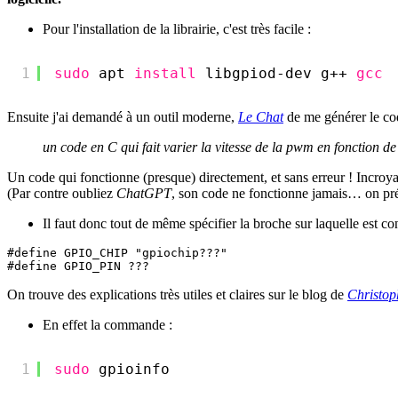
Pour l'installation de la librairie, c'est très facile :
1
sudo
apt 
install
libgpiod-dev g++ 
gcc
Ensuite j'ai demandé à un outil moderne,
Le Chat
de me générer le co
un code en C qui fait varier la vitesse de la pwm en fonction 
Un code qui fonctionne (presque) directement, et sans erreur ! Incroy
(Par contre oubliez
ChatGPT
, son code ne fonctionne jamais… on préf
Il faut donc tout de même spécifier la broche sur laquelle est con
#define GPIO_CHIP "gpiochip???"

On trouve des explications très utiles et claires sur le blog de
Christop
En effet la commande :
1
sudo
gpioinfo