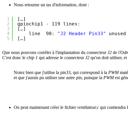
Nous retourne un tas d'information, dont :
1
[…]
2
gpiochip1 - 119 lines:
3
[…]
4
line  98: 
"J2 Header Pin33"
unused
5
[…]
Que nous pouvons corréler à l'implantation du connecteur
J2
de l
'Odr
C'est donc le
chip 1
qui adresse le connecteur
J2
qu'on doit utiliser, e
Notez bien que j'utilise la pin33, qui correspond à la
PWM
matér
et que j'aurais pu utiliser une autre pin, puisque la
PWM
est géné
On peut maintenant créer le fichier
ventilateur.c
qui contiendra 