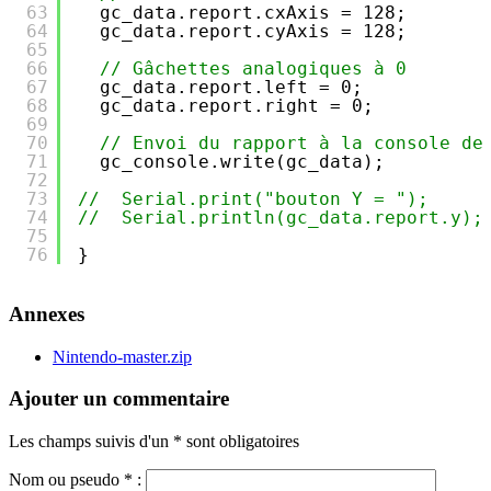
63
gc_data.report.cxAxis = 128;
64
gc_data.report.cyAxis = 128;
65
66
// Gâchettes analogiques à 0
67
gc_data.report.left = 0;
68
gc_data.report.right = 0;
69
70
// Envoi du rapport à la console de
71
gc_console.write(gc_data);
72
73
//  Serial.print("bouton Y = ");
74
//  Serial.println(gc_data.report.y);
75
76
}
Annexes
Nintendo-master.zip
Ajouter un commentaire
Les champs suivis d'un * sont obligatoires
Nom ou pseudo
*
: