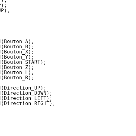
P);
P);
UP);
d(Bouton_A);
d(Bouton_B);
d(Bouton_X);
d(Bouton_Y);
d(Bouton_START);
d(Bouton_Z);
d(Bouton_L);
d(Bouton_R);
d(Direction_UP);
d(Direction_DOWN);
d(Direction_LEFT);
d(Direction_RIGHT);