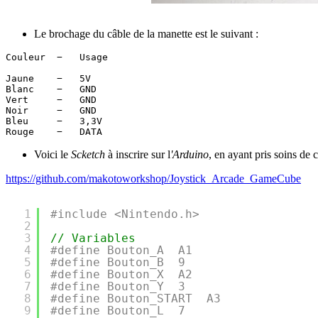
Le brochage du câble de la manette est le suivant :
Couleur  −   Usage 

Jaune    −   5V

Blanc    −   GND

Vert     −   GND

Noir     −   GND

Bleu     −   3,3V

Voici le
Scketch
à inscrire sur l
'Arduino
, en ayant pris soins de c
https://github.com/makotoworkshop/Joystick_Arcade_GameCube
1
#include <Nintendo.h>
2
3
// Variables
4
#define Bouton_A  A1
5
#define Bouton_B  9
6
#define Bouton_X  A2
7
#define Bouton_Y  3
8
#define Bouton_START  A3
9
#define Bouton_L  7