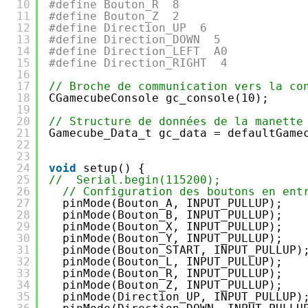
10
#define Bouton_R  8
11
#define Bouton_Z  2
12
#define Direction_UP  6
13
#define Direction_DOWN  5
14
#define Direction_LEFT  A0
15
#define Direction_RIGHT  4
16
17
// Broche de communication vers la co
18
CGamecubeConsole gc_console(10);
19
20
// Structure de données de la manette
21
Gamecube_Data_t gc_data = defaultGame
22
23
24
void
setup() {
25
//  Serial.begin(115200);
26
// Configuration des boutons en ent
27
pinMode(Bouton_A, INPUT_PULLUP);
28
pinMode(Bouton_B, INPUT_PULLUP);
29
pinMode(Bouton_X, INPUT_PULLUP);
30
pinMode(Bouton_Y, INPUT_PULLUP);
31
pinMode(Bouton_START, INPUT_PULLUP)
32
pinMode(Bouton_L, INPUT_PULLUP);
33
pinMode(Bouton_R, INPUT_PULLUP);
34
pinMode(Bouton_Z, INPUT_PULLUP);
35
pinMode(Direction_UP, INPUT_PULLUP)