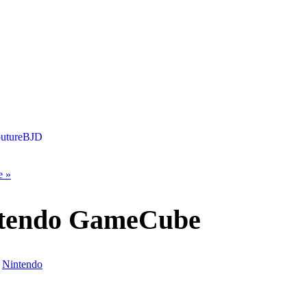
uture
BJD
e
»
intendo GameCube
›
Nintendo