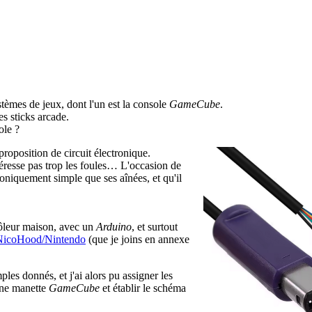
tèmes de jeux, dont l'un est la console
GameCube
.
es sticks arcade.
ole ?
proposition de circuit électronique.
téresse pas trop les foules… L'occasion de
roniquement simple que ses aînées, et qu'il
rôleur maison, avec un
Arduino
, et surtout
/NicoHood/Nintendo
(que je joins en annexe
les donnés, et j'ai alors pu assigner les
ne manette
GameCube
et établir le schéma