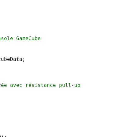
nsole GameCube
cubeData;
rée avec résistance pull-up
;
;