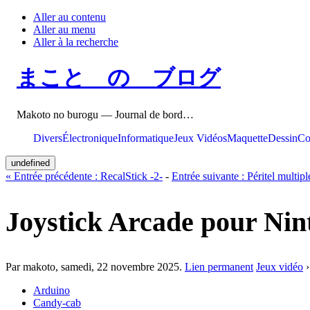
Aller au contenu
Aller au menu
Aller à la recherche
まこと の ブログ
Makoto no burogu — Journal de bord…
Divers
Électronique
Informatique
Jeux Vidéos
Maquette
Dessin
Co
undefined
«
Entrée précédente :
RecalStick -2-
-
Entrée suivante :
Péritel multipl
Joystick Arcade pour N
Par makoto,
samedi, 22 novembre 2025
.
Lien permanent
Jeux vidéo
Arduino
Candy-cab