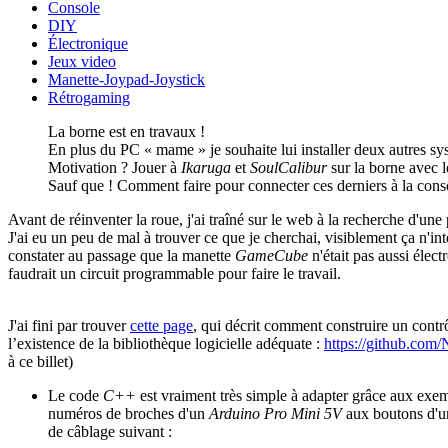
Console
DIY
Électronique
Jeux video
Manette-Joypad-Joystick
Rétrogaming
La borne est en travaux !
En plus du PC « mame » je souhaite lui installer deux autres sys
Motivation ? Jouer à
Ikaruga
et
SoulCalibur
sur la borne avec l
Sauf que ! Comment faire pour connecter ces derniers à la cons
Avant de réinventer la roue, j'ai traîné sur le web à la recherche d'une 
J'ai eu un peu de mal à trouver ce que je cherchai, visiblement ça n'in
constater au passage que la manette
GameCube
n'était pas aussi élect
faudrait un circuit programmable pour faire le travail.
J'ai fini par trouver
cette page
, qui décrit comment construire un cont
l’existence de la bibliothèque logicielle adéquate :
https://github.com
à ce billet)
Le code
C++
est vraiment très simple à adapter grâce aux exemp
numéros de broches d'un
Arduino Pro Mini 5V
aux boutons d'u
de câblage suivant :