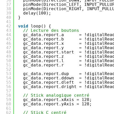
36
pinMode(Direction_DOWN, INPUT_PULLU
37
pinMode(Direction_LEFT, INPUT_PULLU
38
pinMode(Direction_RIGHT, INPUT_PULL
39
delay(100);
40
}
41
42
void
loop() {
43
// Lecture des boutons
44
gc_data.report.a      = !digitalRea
45
gc_data.report.b      = !digitalRea
46
gc_data.report.x      = !digitalRea
47
gc_data.report.y      = !digitalRea
48
gc_data.report.start  = !digitalRea
49
gc_data.report.z      = !digitalRea
50
gc_data.report.l      = !digitalRea
51
gc_data.report.r      = !digitalRea
52
53
gc_data.report.dup    = !digitalRea
54
gc_data.report.ddown  = !digitalRea
55
gc_data.report.dleft  = !digitalRea
56
gc_data.report.dright = !digitalRea
57
58
// Stick analogique centré
59
gc_data.report.xAxis = 128;
60
gc_data.report.yAxis = 128;
61
62
// Stick C centré