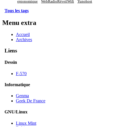
ergonomique
WebRadioRéveilWifi
Yunohost
Tous les tags
Menu extra
Accueil
Archives
Liens
Dessin
F-570
Informatique
Genma
Geek De France
GNU/Linux
Linux Mint