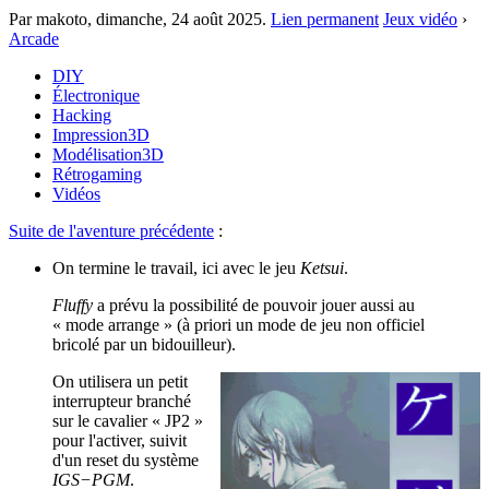
Par makoto,
dimanche, 24 août 2025
.
Lien permanent
Jeux vidéo
›
Arcade
DIY
Électronique
Hacking
Impression3D
Modélisation3D
Rétrogaming
Vidéos
Suite de l'aventure précédente
:
On termine le travail, ici avec le jeu
Ketsui
.
Fluffy
a prévu la possibilité de pouvoir jouer aussi au
« mode arrange » (à priori un mode de jeu non officiel
bricolé par un bidouilleur).
On utilisera un petit
interrupteur branché
sur le cavalier « JP2 »
pour l'activer, suivit
d'un reset du système
IGS−PGM
.