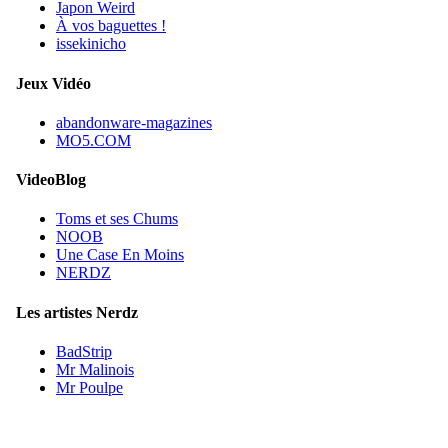
Japon Weird
À vos baguettes !
issekinicho
Jeux Vidéo
abandonware-magazines
MO5.COM
VideoBlog
Toms et ses Chums
NOOB
Une Case En Moins
NERDZ
Les artistes Nerdz
BadStrip
Mr Malinois
Mr Poulpe