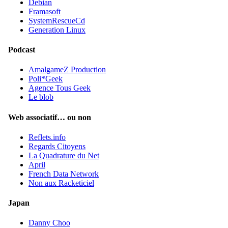
Debian
Framasoft
SystemRescueCd
Generation Linux
Podcast
AmalgameZ Production
Poli*Geek
Agence Tous Geek
Le blob
Web associatif… ou non
Reflets.info
Regards Citoyens
La Quadrature du Net
April
French Data Network
Non aux Racketiciel
Japan
Danny Choo