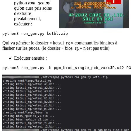
python
rom_gen.py
qu'on aura pris soins
d'extraire
préalablement,
exécuter :
python3 rom_gen.py ketbl.zip
Qui va générer le dossier « ketsui_rg » contenant les binaires à
flasher sur les puces. (le dossier « bios_rg » n'est pas utile)
Exécuter ensuite :
python3 rom_gen.py -b pgm_bios_single_pcb_vxxxJP.u42 PG