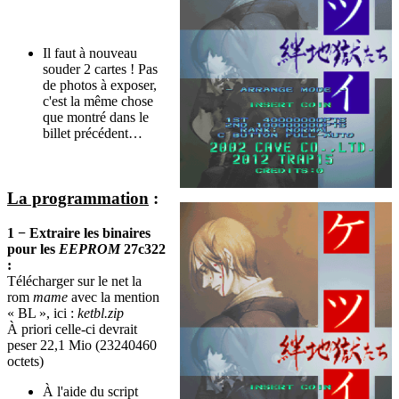
Il faut à nouveau
souder 2 cartes ! Pas
de photos à exposer,
c'est la même chose
que montré dans le
billet précédent…
La programmation
:
1 − Extraire les binaires
pour les
EEPROM
27c322
:
Télécharger sur le net la
rom
mame
avec la mention
« BL », ici :
ketbl.zip
À priori celle-ci devrait
peser 22,1 Mio (23240460
octets)
À l'aide du script