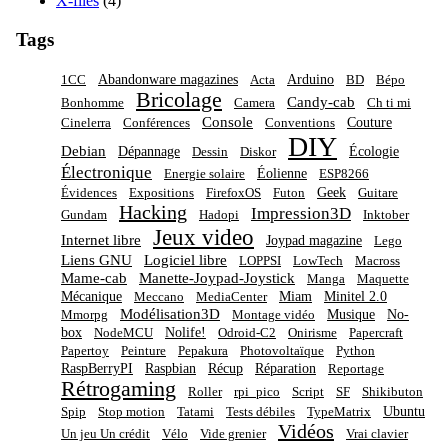
X-files
(4)
Tags
Abandonware magazines
Arduino
1CC
Acta
BD
Bépo
Bricolage
Candy-cab
Bonhomme
Camera
Ch ti mi
Console
Couture
Cinelerra
Conférences
Conventions
DIY
Debian
Dépannage
Écologie
Dessin
Diskor
Électronique
Éolienne
Energie solaire
ESP8266
Geek
Évidences
Expositions
FirefoxOS
Futon
Guitare
Hacking
Impression3D
Gundam
Hadopi
Inktober
Jeux video
Internet libre
Joypad magazine
Lego
Liens GNU
Logiciel libre
LOPPSI
LowTech
Macross
Mame-cab
Manette-Joypad-Joystick
Manga
Maquette
Mécanique
Miam
Minitel 2.0
Meccano
MediaCenter
Modélisation3D
Musique
No-
Mmorpg
Montage vidéo
box
Nolife!
NodeMCU
Odroid-C2
Onirisme
Papercraft
Papertoy
Peinture
Pepakura
Photovoltaïque
Python
RaspBerryPI
Raspbian
Récup
Réparation
Reportage
Rétrogaming
Roller
rpi_pico
Script
SF
Shikibuton
Ubuntu
Spip
Stop motion
Tatami
Tests débiles
TypeMatrix
Vidéos
Un jeu Un crédit
Vélo
Vide grenier
Vrai clavier