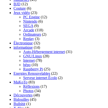
BJD
(12)
Couture
(6)
Jeux vidéo
(23)
PC Engine
(12)
Nintendo
(6)
SEGA
(9)
Arcade
(118)
Ordinateurs
(2)
Replay
(3)
Électronique
(32)
informatique
(14)
Auto-Hébergement internet
(31)
GNU/Linux
(28)
Internet
(78)
bépo
(10)
Raspberry Pi
(25)
Energies Renouvelables
(22)
Serveur internet Écolo
(2)
MaKoTo
(83)
Réflexions
(17)
Photos
(34)
Découvertes
(48)
Bidouilles
(45)
Bullshit
(1)