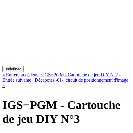
undefined
«
Entrée précédente :
IGS−PGM - Cartouche de jeu DIY N°2
-
Entrée suivante :
Décapotes -01-, circuit de positionnement d'image
»
IGS−PGM - Cartouche
de jeu DIY N°3