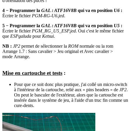
d'orientation des puces !
4 − Programmer la
GAL : ATF16V8B
qui va en position
U6
:
Écrire le fichier
PGM-RG-U6.jed
.
5 − Programmer la
GAL : ATF16V8B
qui va en position
U5
:
Écrire le fichier
PGM_RG_U5_ESP.jed
. Oui c'est le même fichier
que
ESPgaluda
pour
Ketsui
.
NB :
JP2
permet de sélectionner la
ROM
normale ou la rom
Arrange 1.7 : Sans cavalier > Jeu original et Avec cavalier >
mode Arrange.
Mise en cartouche et tests
:
Pour que ce soit donc plus pratique, j'ai collé un micro-switch
à l'intérieur de la cartouche, relié aux « pins headers » de
JP2
.
On peut le basculer de l'extérieur, alors que la cartouche est
insérée dans le système de jeu, à l'aide d'un truc fin comme un
cure-dents.