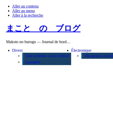
Aller au contenu
Aller au menu
Aller à la recherche
まこと の ブログ
Makoto no burogu — Journal de bord…
Divers
Électronique
Une éolienne à axe vertical
Décapotes, circui
Lumiplot