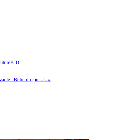
uture
BJD
vante :
Butin du jour -1-
»