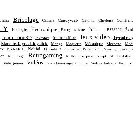
Bricolage
Candy-cab
homme
Camera
Ch ti mi
Cinelerra
Conférenc
IY
Électronique
Écologie
Éolienne
Energie solaire
ESP8266
Évid
Jeux video
Impression3D
Internet libre
Joypad mag
Inktober
Manette-Joypad-Joystick
Mécanique
Manga
Maquette
Meccano
Medi
ox
Nolife!
NodeMCU
Odroid-C2
Onirisme
Papercraft
Papertoy
Peintur
Rétrogaming
ion
Reportage
Roller
rpi_pico
Script
SF
Shikibut
Vidéos
Vide grenier
Vrai clavier ergonomique
WebRadioRéveilWifi
Yu