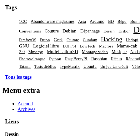
Tags
Abandonware magazines
Arduino
1CC
Acta
BD
Bépo
Bon
D
Debian
Couture
Dépannage
Conventions
Dessin
Diskor
Hacking
Geek
FirefoxOS
Futon
Guitare
Gundam
Hadopi
GNU
Logiciel libre
Mame-cab
LOPPSI
LowTech
Macross
Modélisation3D
2.0
Musique
No-b
Mmorpg
Montage vidéo
RaspBerryPI
Raspbian
Récup
Réparat
Photovoltaïque
Python
Ubuntu
Tatami
Tests débiles
TypeMatrix
Un jeu Un crédit
Vélo
Tous les tags
Menu extra
Accueil
Archives
Liens
Dessin