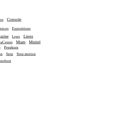
Console
es
ences
Expositions
Liens
azine
Lego
Miam
Minitel
aCenter
e
Pepakura
on
Spip
Stop motion
nohost