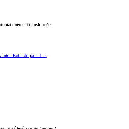
utomatiquement transformées.
vante :
Butin du jour -1-
»
tenus rédigés par un humain !