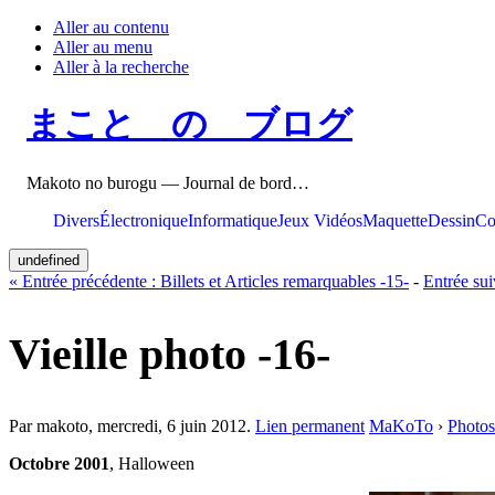
Aller au contenu
Aller au menu
Aller à la recherche
まこと の ブログ
Makoto no burogu — Journal de bord…
Divers
Électronique
Informatique
Jeux Vidéos
Maquette
Dessin
Co
undefined
«
Entrée précédente :
Billets et Articles remarquables -15-
-
Entrée sui
Vieille photo -16-
Par makoto,
mercredi, 6 juin 2012
.
Lien permanent
MaKoTo
›
Photos
Octobre 2001
, Halloween