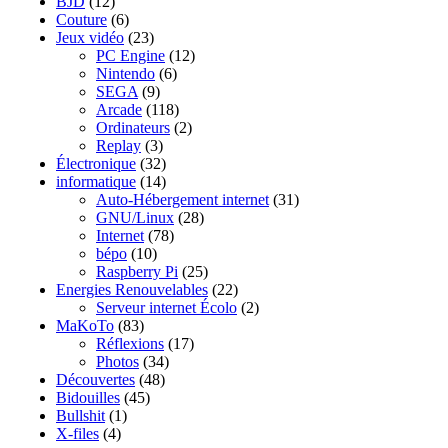
BJD
(12)
Couture
(6)
Jeux vidéo
(23)
PC Engine
(12)
Nintendo
(6)
SEGA
(9)
Arcade
(118)
Ordinateurs
(2)
Replay
(3)
Électronique
(32)
informatique
(14)
Auto-Hébergement internet
(31)
GNU/Linux
(28)
Internet
(78)
bépo
(10)
Raspberry Pi
(25)
Energies Renouvelables
(22)
Serveur internet Écolo
(2)
MaKoTo
(83)
Réflexions
(17)
Photos
(34)
Découvertes
(48)
Bidouilles
(45)
Bullshit
(1)
X-files
(4)