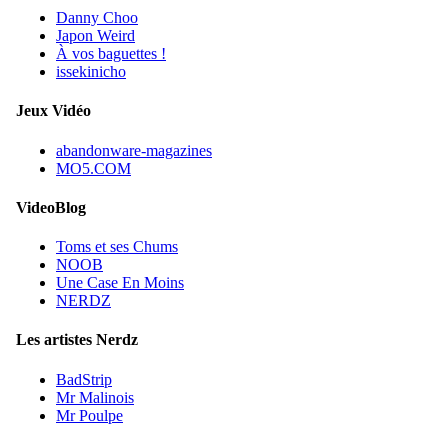
Danny Choo
Japon Weird
À vos baguettes !
issekinicho
Jeux Vidéo
abandonware-magazines
MO5.COM
VideoBlog
Toms et ses Chums
NOOB
Une Case En Moins
NERDZ
Les artistes Nerdz
BadStrip
Mr Malinois
Mr Poulpe