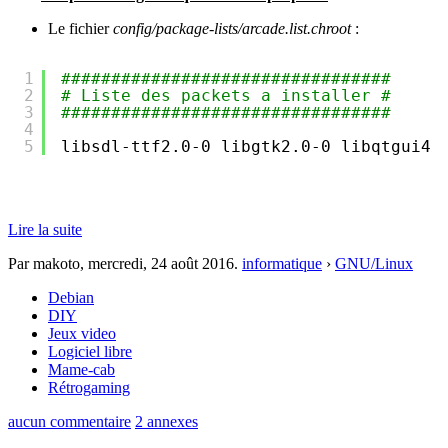
Le fichier
config/package-lists/arcade.list.chroot
:
1
#################################
2
# Liste des packets a installer #
3
#################################
4
5
libsdl-ttf2.0-0 libgtk2.0-0 libqtgui4 
Lire la suite
Par makoto,
mercredi, 24 août 2016
.
informatique
›
GNU/Linux
Debian
DIY
Jeux video
Logiciel libre
Mame-cab
Rétrogaming
aucun commentaire
2 annexes