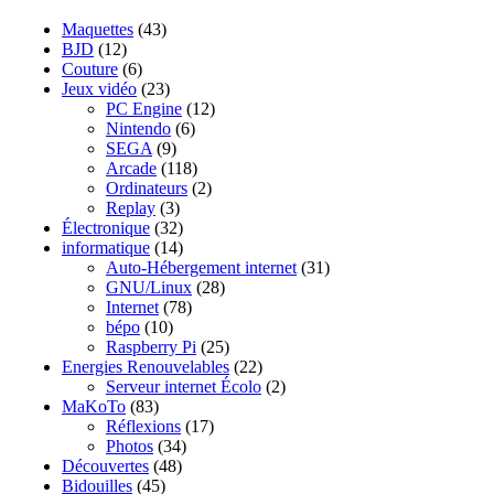
Maquettes
(43)
BJD
(12)
Couture
(6)
Jeux vidéo
(23)
PC Engine
(12)
Nintendo
(6)
SEGA
(9)
Arcade
(118)
Ordinateurs
(2)
Replay
(3)
Électronique
(32)
informatique
(14)
Auto-Hébergement internet
(31)
GNU/Linux
(28)
Internet
(78)
bépo
(10)
Raspberry Pi
(25)
Energies Renouvelables
(22)
Serveur internet Écolo
(2)
MaKoTo
(83)
Réflexions
(17)
Photos
(34)
Découvertes
(48)
Bidouilles
(45)