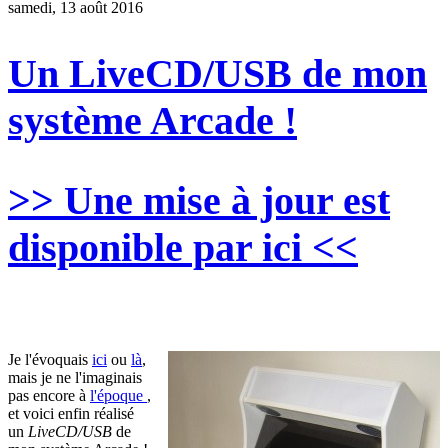
samedi, 13 août 2016
Un LiveCD/USB de mon
système Arcade !
>> Une mise à jour est
disponible par ici <<
Je l'évoquais
ici
ou
là
,
mais je ne l'imaginais
pas encore à
l'époque
,
et voici enfin réalisé
un
LiveCD/USB
de