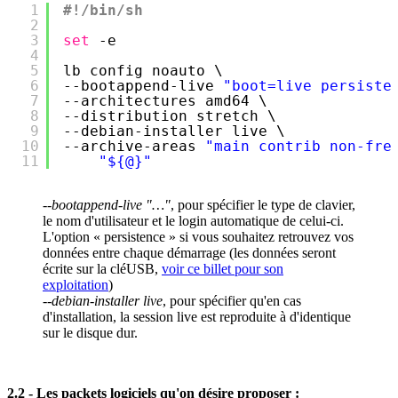
1
#!/bin/sh
2
3
set
-e
4
5
lb config noauto \
6
--bootappend-live 
"boot=live persiste
7
--architectures amd64 \
8
--distribution stretch \
9
--debian-installer live \
10
--archive-areas 
"main contrib non-fre
11
"${@}"
--bootappend-live "…"
, pour spécifier le type de clavier,
le nom d'utilisateur et le login automatique de celui-ci.
L'option « persistence » si vous souhaitez retrouvez vos
données entre chaque démarrage (les données seront
écrite sur la cléUSB,
voir ce billet pour son
exploitation
)
--debian-installer live
, pour spécifier qu'en cas
d'installation, la session live est reproduite à d'identique
sur le disque dur.
2.2 -
Les packets logiciels qu'on désire proposer
: