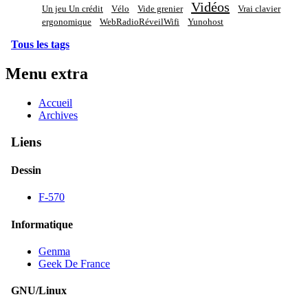
Vidéos
Un jeu Un crédit
Vélo
Vide grenier
Vrai clavier
ergonomique
WebRadioRéveilWifi
Yunohost
Tous les tags
Menu extra
Accueil
Archives
Liens
Dessin
F-570
Informatique
Genma
Geek De France
GNU/Linux