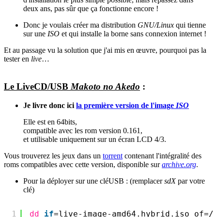
deux ans, pas sûr que ça fonctionne encore !
Donc je voulais créer ma distribution
GNU/Linux
qui tienne
sur une
ISO
et qui installe la borne sans connexion internet !
Et au passage vu la solution que j'ai mis en œuvre, pourquoi pas la
tester en
live
…
Le LiveCD/USB
Makoto no Akedo
:
Je livre donc ici
la première version de l'image
ISO
Elle est en 64bits,
compatible avec les rom version 0.161,
et utilisable uniquement sur un écran LCD 4/3.
Vous trouverez les jeux dans un
torrent
contenant l'intégralité des
roms compatibles avec cette version, disponible sur
archive.org
.
Pour la déployer sur une cléUSB : (remplacer
sdX
par votre
clé)
1
dd
if
=live-image-amd64.hybrid.iso of=
/