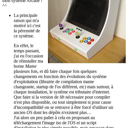
mon système Arcade !
^^
La principale
raison qui m'a
motivé ici c'est
la pérennité de
ce système.
En effet, le
temps passant,
j'ai eu l'occasion
de réinstaller ma
borne
Mame
plusieurs fois, et dû faire chaque fois quelques
changements en fonction des évolutions du système
d'exploitation (librairie de compilation mame
changeante, startup de l'os différent, etc) mais surtout, à
chaque installation, le système est tributaire d'internet.
Que faire si la version de
lib
nécessaire pour compiler
n'est plus disponible, ou tout simplement si pour cause
d'incompatibilité on se retrouve à être forcé d'utiliser un
ancien
OS
dont les dépôts n'existent plus…
J'ai alors un peu palier à cela en proposant au
téléchargement l'image iso de l
'OS
et un script
d'installation le plus simple possible, mais repassez dans