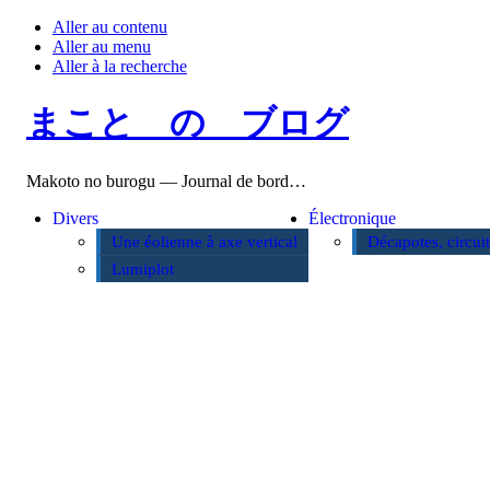
Aller au contenu
Aller au menu
Aller à la recherche
まこと の ブログ
Makoto no burogu — Journal de bord…
Divers
Électronique
Une éolienne à axe vertical
Décapotes, circui
Lumiplot