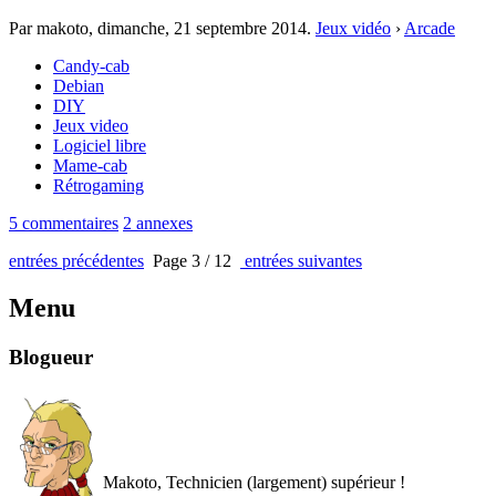
Par makoto,
dimanche, 21 septembre 2014
.
Jeux vidéo
›
Arcade
Candy-cab
Debian
DIY
Jeux video
Logiciel libre
Mame-cab
Rétrogaming
5 commentaires
2 annexes
entrées précédentes
Page 3 / 12
entrées suivantes
Menu
Blogueur
Makoto, Technicien (largement) supérieur !