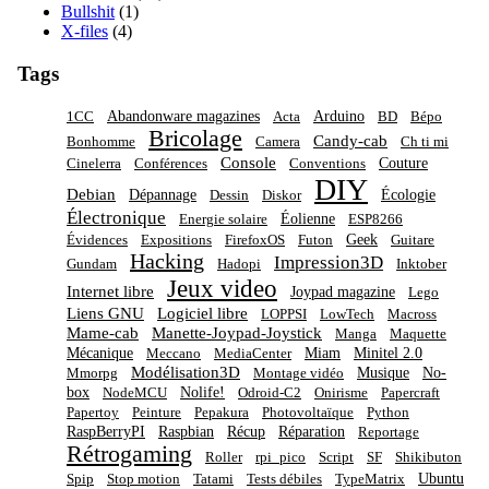
Bullshit
(1)
X-files
(4)
Tags
Abandonware magazines
Arduino
1CC
Acta
BD
Bépo
Bricolage
Candy-cab
Bonhomme
Camera
Ch ti mi
Console
Couture
Cinelerra
Conférences
Conventions
DIY
Debian
Dépannage
Écologie
Dessin
Diskor
Électronique
Éolienne
Energie solaire
ESP8266
Geek
Évidences
Expositions
FirefoxOS
Futon
Guitare
Hacking
Impression3D
Gundam
Hadopi
Inktober
Jeux video
Internet libre
Joypad magazine
Lego
Liens GNU
Logiciel libre
LOPPSI
LowTech
Macross
Mame-cab
Manette-Joypad-Joystick
Manga
Maquette
Mécanique
Miam
Minitel 2.0
Meccano
MediaCenter
Modélisation3D
Musique
No-
Mmorpg
Montage vidéo
box
Nolife!
NodeMCU
Odroid-C2
Onirisme
Papercraft
Papertoy
Peinture
Pepakura
Photovoltaïque
Python
RaspBerryPI
Raspbian
Récup
Réparation
Reportage
Rétrogaming
Roller
rpi_pico
Script
SF
Shikibuton
Ubuntu
Spip
Stop motion
Tatami
Tests débiles
TypeMatrix