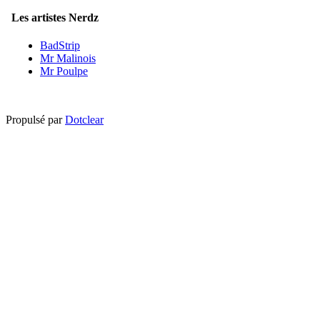
Les artistes Nerdz
BadStrip
Mr Malinois
Mr Poulpe
Propulsé par
Dotclear