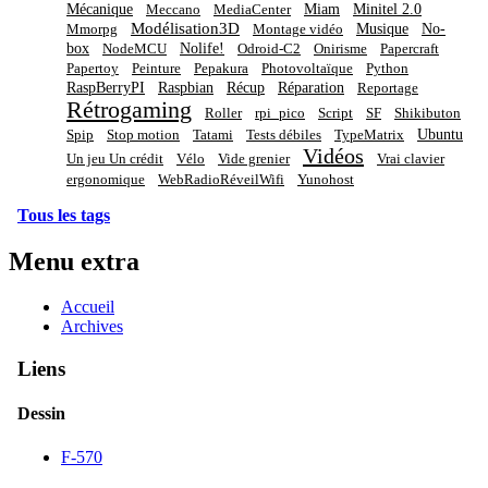
Mécanique
Miam
Minitel 2.0
Meccano
MediaCenter
Modélisation3D
Musique
No-
Mmorpg
Montage vidéo
box
Nolife!
NodeMCU
Odroid-C2
Onirisme
Papercraft
Papertoy
Peinture
Pepakura
Photovoltaïque
Python
RaspBerryPI
Raspbian
Récup
Réparation
Reportage
Rétrogaming
Roller
rpi_pico
Script
SF
Shikibuton
Ubuntu
Spip
Stop motion
Tatami
Tests débiles
TypeMatrix
Vidéos
Un jeu Un crédit
Vélo
Vide grenier
Vrai clavier
ergonomique
WebRadioRéveilWifi
Yunohost
Tous les tags
Menu extra
Accueil
Archives
Liens
Dessin
F-570