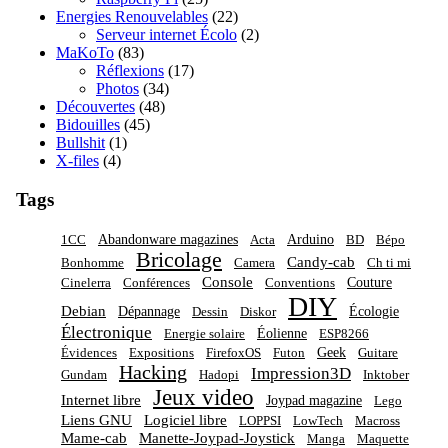
Energies Renouvelables
(22)
Serveur internet Écolo
(2)
MaKoTo
(83)
Réflexions
(17)
Photos
(34)
Découvertes
(48)
Bidouilles
(45)
Bullshit
(1)
X-files
(4)
Tags
Abandonware magazines
Arduino
1CC
Acta
BD
Bépo
Bricolage
Candy-cab
Bonhomme
Camera
Ch ti mi
Console
Couture
Cinelerra
Conférences
Conventions
DIY
Debian
Dépannage
Écologie
Dessin
Diskor
Électronique
Éolienne
Energie solaire
ESP8266
Geek
Évidences
Expositions
FirefoxOS
Futon
Guitare
Hacking
Impression3D
Gundam
Hadopi
Inktober
Jeux video
Internet libre
Joypad magazine
Lego
Liens GNU
Logiciel libre
LOPPSI
LowTech
Macross
Mame-cab
Manette-Joypad-Joystick
Manga
Maquette