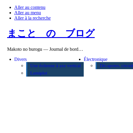
Aller au contenu
Aller au menu
Aller à la recherche
まこと の ブログ
Makoto no burogu — Journal de bord…
Divers
Électronique
Une éolienne à axe vertical
Décapotes, circui
Lumiplot