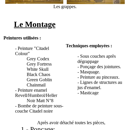
Les grappes.
Le Montage
Peintures utilisées :
Techniques employées :
- Peinture "Citadel
Colour"
- Sous couches après
Grey Codex
dégrappage
Grey Fortress
- Ponçage des jointures.
White Skull
- Masquage.
Black Chaos
- Peinture au pinceaux.
Green Goblin
- Lignes de structures au
Chainmail
jus d'enamel.
- Peinture enamel
- Masticage
Revell/Humbrol/Heller
Noir Matt N°8
- Bombe de peinture sous-
couche Citadel noire
Après avoir détaché toutes les pièces,
1 -
Ponçage
: