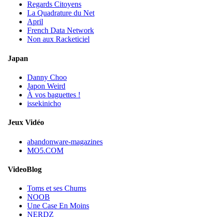
Regards Citoyens
La Quadrature du Net
April
French Data Network
Non aux Racketiciel
Japan
Danny Choo
Japon Weird
À vos baguettes !
issekinicho
Jeux Vidéo
abandonware-magazines
MO5.COM
VideoBlog
Toms et ses Chums
NOOB
Une Case En Moins
NERDZ