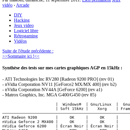
vidéo
›
Arcade
DIY
Hacking
Jeux video
Logiciel libre
Rétrogaming
Vidéos
Suite de l'étude précédente :
>>Sommaire ici !<<
Synthèse des tests sur mes cartes graphiques AGP en 15kHz :
- ATI Technologies Inc RV280 [Radeon 9200 PRO] (rev 01)
- nVidia Corporation NV11 [GeForce2 MX/MX 400] (rev b2)
- nVidia Corporation NV44A [GeForce 6200] (rev a1)
- Matrox Graphics, Inc. MGA G400/G450 (rev 85)
                       |  Windows®  | Gnu/Linux  |  Gnu
                       | Soft 15kHz |    Xorg    | Fram
———————————————————————————————————————————————————————
ATI Radeon 9200        |     OK     |     OK     |     
nVidia Geforce 2 MX400 |     OK     |     OK     |     
nVidia Geforce 6200    | Écran Noir | Écran Noir |     