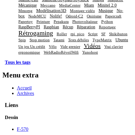
Manga
Maquette
Mécanique
Miam
Minitel 2.0
Meccano
MediaCenter
Modélisation3D
Musique
No-
Mmorpg
Montage vidéo
box
Nolife!
NodeMCU
Odroid-C2
Onirisme
Papercraft
Papertoy
Peinture
Pepakura
Photovoltaïque
Python
RaspBerryPI
Raspbian
Récup
Réparation
Reportage
Rétrogaming
Roller
rpi_pico
Script
SF
Shikibuton
Ubuntu
Spip
Stop motion
Tatami
Tests débiles
TypeMatrix
Vidéos
Un jeu Un crédit
Vélo
Vide grenier
Vrai clavier
ergonomique
WebRadioRéveilWifi
Yunohost
Tous les tags
Menu extra
Accueil
Archives
Liens
Dessin
F-570