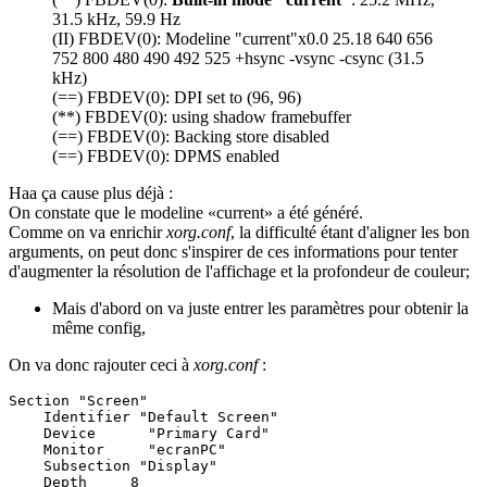
31.5 kHz, 59.9 Hz
(II) FBDEV(0): Modeline "current"x0.0 25.18 640 656
752 800 480 490 492 525 +hsync -vsync -csync (31.5
kHz)
(==) FBDEV(0): DPI set to (96, 96)
(**) FBDEV(0): using shadow framebuffer
(==) FBDEV(0): Backing store disabled
(==) FBDEV(0): DPMS enabled
Haa ça cause plus déjà :
On constate que le modeline «current» a été généré.
Comme on va enrichir
xorg.conf
, la difficulté étant d'aligner les bon
arguments, on peut donc s'inspirer de ces informations pour tenter
d'augmenter la résolution de l'affichage et la profondeur de couleur;
Mais d'abord on va juste entrer les paramètres pour obtenir la
même config,
On va donc rajouter ceci à
xorg.conf
:
Section "Screen"

    Identifier "Default Screen"

    Device      "Primary Card"

    Monitor     "ecranPC"

    Subsection "Display"

    Depth     8
