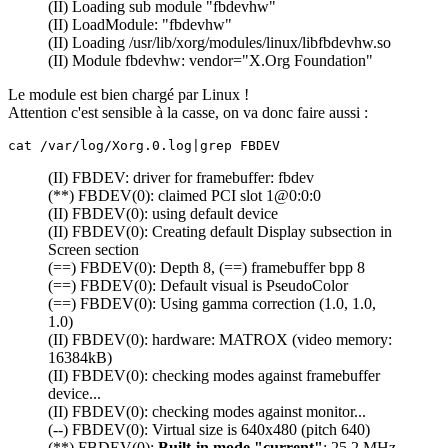
(II) Loading sub module "fbdevhw"
(II) LoadModule: "fbdevhw"
(II) Loading /usr/lib/xorg/modules/linux/libfbdevhw.so
(II) Module fbdevhw: vendor="X.Org Foundation"
Le module est bien chargé par Linux !
Attention c'est sensible à la casse, on va donc faire aussi :
cat /var/log/Xorg.0.log|grep FBDEV
(II) FBDEV: driver for framebuffer: fbdev
(**) FBDEV(0): claimed PCI slot 1@0:0:0
(II) FBDEV(0): using default device
(II) FBDEV(0): Creating default Display subsection in
Screen section
(==) FBDEV(0): Depth 8, (==) framebuffer bpp 8
(==) FBDEV(0): Default visual is PseudoColor
(==) FBDEV(0): Using gamma correction (1.0, 1.0,
1.0)
(II) FBDEV(0): hardware: MATROX (video memory:
16384kB)
(II) FBDEV(0): checking modes against framebuffer
device...
(II) FBDEV(0): checking modes against monitor...
(--) FBDEV(0): Virtual size is 640x480 (pitch 640)
(**) FBDEV(0):
Built-in mode "current"
: 25.2 MHz,