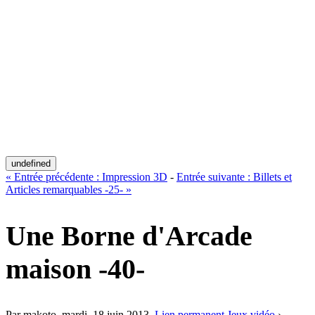
undefined
«
Entrée précédente :
Impression 3D
-
Entrée suivante :
Billets et
Articles remarquables -25-
»
Une Borne d'Arcade
maison -40-
Par makoto,
mardi, 18 juin 2013
.
Lien permanent
Jeux vidéo
›