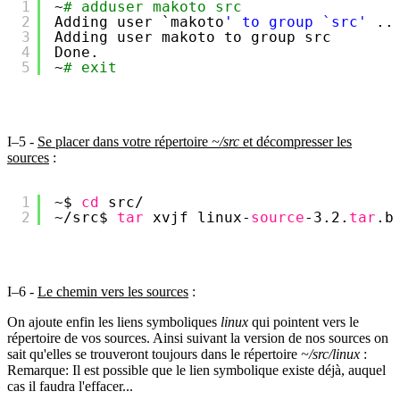
1
~
# adduser makoto src
2
Adding user `makoto
' to group `src'
..
3
Adding user makoto to group src
4
Done.
5
~
# exit
I–5 -
Se placer dans votre répertoire
~/src
et décompresser les
sources
:
1
~$ 
cd
src/
2
~
/src
$ 
tar
xvjf linux-
source
-3.2.
tar
.b
I–6 -
Le chemin vers les sources
:
On ajoute enfin les liens symboliques
linux
qui pointent vers le
répertoire de vos sources. Ainsi suivant la version de nos sources on
sait qu'elles se trouveront toujours dans le répertoire
~/src/linux
:
Remarque: Il est possible que le lien symbolique existe déjà, auquel
cas il faudra l'effacer...