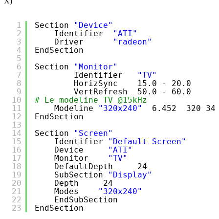
X)
1
Section 
"Device"
2
Identifier  
"ATI"
3
Driver      
"radeon"
4
EndSection
5
6
Section 
"Monitor"
7
Identifier   
"TV"
8
HorizSync    15.0 - 20.0
9
VertRefresh  50.0 - 60.0
10
# Le modeline TV @15kHz
11
Modeline 
"320x240"
6.452  320 34
12
EndSection
13
14
Section 
"Screen"
15
Identifier 
"Default Screen"
16
Device     
"ATI"
17
Monitor    
"TV"
18
DefaultDepth     24
19
SubSection 
"Display"
20
Depth     24
21
Modes    
"320x240"
22
EndSubSection
23
EndSection