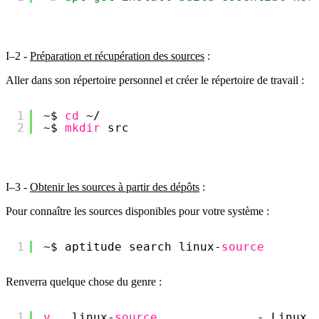
I–2 -
Préparation et récupération des sources
:
Aller dans son répertoire personnel et créer le répertoire de travail :
1
~$ 
cd
~/
2
~$ 
mkdir
src
I–3 -
Obtenir les sources à partir des dépôts
:
Pour connaître les sources disponibles pour votre système :
1
~$ aptitude search linux-
source
Renverra quelque chose du genre :
1
v
linux-
source
- Linux 