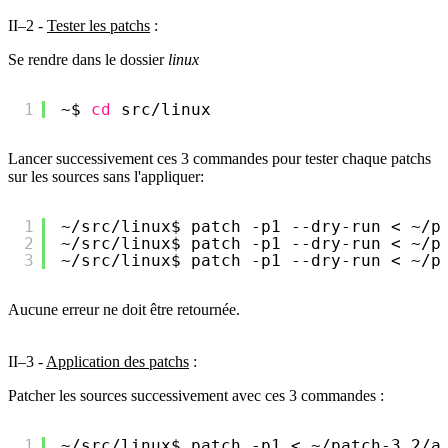
II–2 -
Tester les patchs
:
Se rendre dans le dossier
linux
1
~$ 
cd
src
/linux
Lancer successivement ces 3 commandes pour tester chaque patchs
sur les sources sans l'appliquer:
1
~
/src/linux
$ patch -p1 --dry-run < ~
/p
2
~
/src/linux
$ patch -p1 --dry-run < ~
/p
3
~
/src/linux
$ patch -p1 --dry-run < ~
/p
Aucune erreur ne doit être retournée.
II–3 -
Application des patchs
:
Patcher les sources successivement avec ces 3 commandes :
1
~
/src/linux
$ patch -p1 < ~
/patch-3
.2
/a