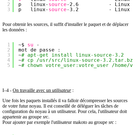
2
p   linux-
source
-2.6          - Linux 
3
p   linux-
source
-3.2          - Linux 
Pour obtenir les sources, il suffit d'installer le paquet et de déplacer
les données :
1
~$ 
su
-
2
mot de passe :
3
~
# apt-get install linux-source-3.2
4
~
# cp /usr/src/linux-source-3.2.tar.bz
5
~
# chown votre_user:votre_user /home/v
I–4 -
On travaille avec un
utilisateur
:
Une fois les paquets installés il va falloir décompresser les sources
de votre futur noyau. Il est conseillé de déléguer les tâches de
configuration du noyau à un utilisateur. Pour cela, l'utilisateur doit
appartenir au groupe
src
.
Pour ajouter par exemple l'utilisateur makoto au groupe
src
: