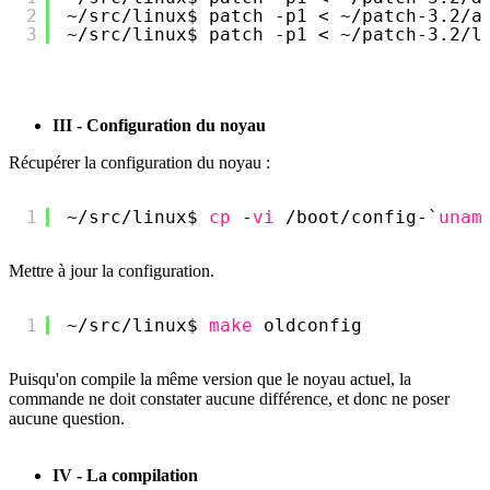
2
~
/src/linux
$ patch -p1 < ~
/patch-3
.2
/a
3
~
/src/linux
$ patch -p1 < ~
/patch-3
.2
/l
III - Configuration du noyau
Récupérer la configuration du noyau :
1
~
/src/linux
$ 
cp
-
vi
/boot/config-
`
unam
Mettre à jour la configuration.
1
~
/src/linux
$ 
make
oldconfig
Puisqu'on compile la même version que le noyau actuel, la
commande ne doit constater aucune différence, et donc ne poser
aucune question.
IV - La compilation