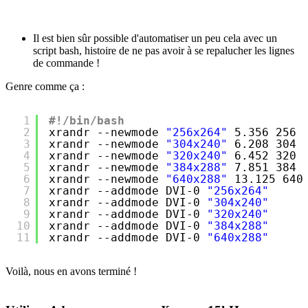
Il est bien sûr possible d'automatiser un peu cela avec un
script bash, histoire de ne pas avoir à se repalucher les lignes
de commande !
Genre comme ça :
1
#!/bin/bash
2
xrandr --newmode 
"256x264"
5.356 256 
3
xrandr --newmode 
"304x240"
6.208 304 
4
xrandr --newmode 
"320x240"
6.452 320 
5
xrandr --newmode 
"384x288"
7.851 384 
6
xrandr --newmode 
"640x288"
13.125 640
7
xrandr --addmode DVI-0 
"256x264"
8
xrandr --addmode DVI-0 
"304x240"
9
xrandr --addmode DVI-0 
"320x240"
10
xrandr --addmode DVI-0 
"384x288"
11
xrandr --addmode DVI-0 
"640x288"
Voilà, nous en avons terminé !