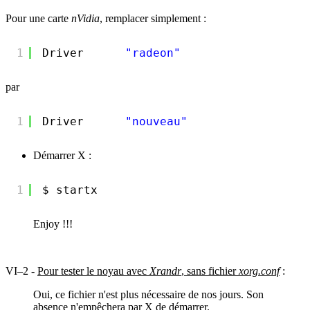
Pour une carte
nVidia
, remplacer simplement :
1
Driver      
"radeon"
par
1
Driver      
"nouveau"
Démarrer X :
1
$ startx
Enjoy !!!
VI–2 -
Pour tester le noyau avec
Xrandr
, sans fichier
xorg.conf
:
Oui, ce fichier n'est plus nécessaire de nos jours. Son
absence n'empêchera par X de démarrer.