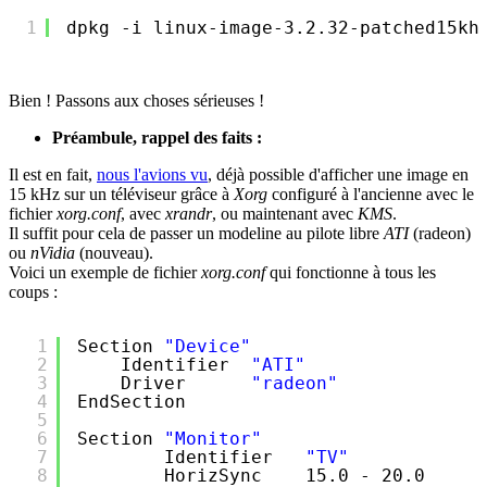
1
dpkg -i linux-image-3.2.32-patched15kh
Bien ! Passons aux choses sérieuses !
Préambule, rappel des faits :
Il est en fait,
nous l'avions vu
, déjà possible d'afficher une image en
15 kHz sur un téléviseur grâce à
Xorg
configuré à l'ancienne avec le
fichier
xorg.conf
, avec
xrandr
, ou maintenant avec
KMS
.
Il suffit pour cela de passer un modeline au pilote libre
ATI
(radeon)
ou
nVidia
(nouveau).
Voici un exemple de fichier
xorg.conf
qui fonctionne à tous les
coups :
1
Section 
"Device"
2
Identifier  
"ATI"
3
Driver      
"radeon"
4
EndSection
5
6
Section 
"Monitor"
7
Identifier   
"TV"
8
HorizSync    15.0 - 20.0