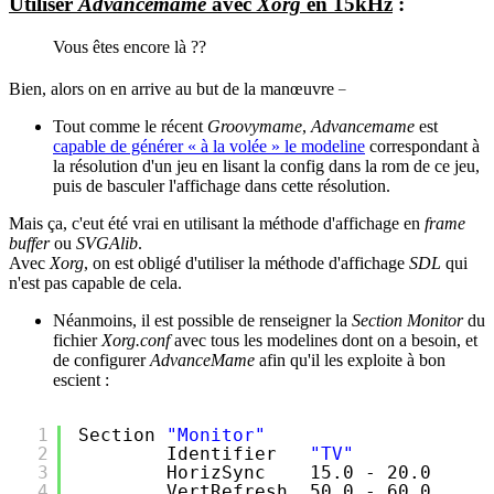
Utiliser
Advancemame
avec
Xorg
en 15kHz
:
Vous êtes encore là ??
_
Bien, alors on en arrive au but de la manœuvre
Tout comme le récent
Groovymame
,
Advancemame
est
capable de générer « à la volée » le modeline
correspondant à
la résolution d'un jeu en lisant la config dans la rom de ce jeu,
puis de basculer l'affichage dans cette résolution.
Mais ça, c'eut été vrai en utilisant la méthode d'affichage en
frame
buffer
ou
SVGAlib
.
Avec
Xorg
, on est obligé d'utiliser la méthode d'affichage
SDL
qui
n'est pas capable de cela.
Néanmoins, il est possible de renseigner la
Section Monitor
du
fichier
Xorg.conf
avec tous les modelines dont on a besoin, et
de configurer
AdvanceMame
afin qu'il les exploite à bon
escient :
1
Section 
"Monitor"
2
Identifier   
"TV"
3
HorizSync    15.0 - 20.0
4
VertRefresh  50.0 - 60.0