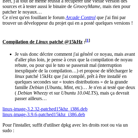
Bref, j'ai tout de même réussit à récupérer une vieille version des
sources et à tester aussi le binaire de
GroovyMame
, mais rien pour
patcher le noyaux…
Ce n'est qu'en fouillant le forum
Arcade Control
que j'ai fini par
trouver un développeur du projet qui en a posté quelques versions !
[
1
]
Compilation de
Linux
patché @15kHz
:
Je vais donc décrire comment j'ai généré ce noyau, mais avant
d'aller plus loin, je pense à ceux que la compilation de noyau
rebute, ou pour qui le tuto se passerait mal (interruption
inexpliquée de la compilation…) et propose de télécharger le
linux
patché 15kHz que j'ai compilé, prêt à être installé en
quelques secondes sur « toutes distributions » de la grande
famille
Debian
(
Ubuntu
,
Mint
, etc)… Je n'en ai testé que deux
(
Debian Wheezy
et sur
Ubuntu 10.04LTS
), mais ça devrait
passer ailleurs…
linux-image-3.2.32-patched15khz_i386.deb
linux-image-3.9.6-patched15khz_i386.deb
Pour l'installer, suffit d'utiliser dpkg avec les droits root ou via un
sudo :