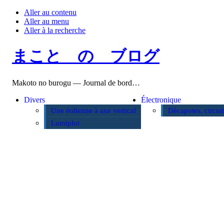
Aller au contenu
Aller au menu
Aller à la recherche
まこと の ブログ
Makoto no burogu — Journal de bord…
Divers
Électronique
Une éolienne à axe vertical
Décapotes, circui
Lumiplot