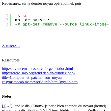
Redémarrez sur le dernier noyau opérationnel, puis :
1
~$ 
su
-
2
mot de passe : 
3
~
# apt-get remove --purge linux-image-
À suivre…
Ressources
:
http://advancemame.sourceforge.net/doc.html
http://www.isalo.org/wiki.debian-fr/index.php?
title=Compiler_et_patcher_son_noyau
easymamecab.mameworld.info/html/svgalib.htm
Notes
[
1
] - Quand je dis «Linux» je parle bien entendu du noyau (kernel)
et non de la distribution GNU/Linux (debian, Ubuntu, RedHat…)