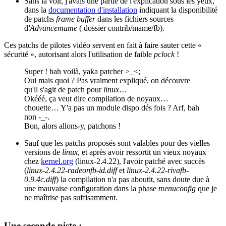
Sans la voir, j'avais une partie de l'explication sous les yeux,
dans la
documentation d'installation
indiquant la disponibilité
de patchs
frame buffer
dans les fichiers sources
d
'Advancemame
( dossier contrib/mame/fb).
Ces patchs de pilotes vidéo servent en fait à faire sauter cette «
sécurité », autorisant alors l'utilisation de faible
pclock
!
Super ! bah voilà, yaka patcher >_<;
Oui mais quoi ? Pas vraiment expliqué, on découvre
qu'il s'agit de patch pour
linux
…
Okééé, ça veut dire compilation de noyaux…
chouette… Y'a pas un module dispo dés fois ? Arf, bah
non -_-.
Bon, alors allons-y, patchons !
Sauf que les patchs proposés sont valables pour des vielles
versions de
linux
, et après avoir ressortit un vieux noyaux
chez
kernel.org
(linux-2.4.22), l'avoir patché avec succès
(
linux-2.4.22-radeonfb-id.diff
et
linux-2.4.22-rivafb-
0.9.4c.diff
) la compilation n'a pas aboutit, sans doute due à
une mauvaise configuration dans la phase
menuconfig
que je
ne maîtrise pas suffisamment.
Une seconde piste
: