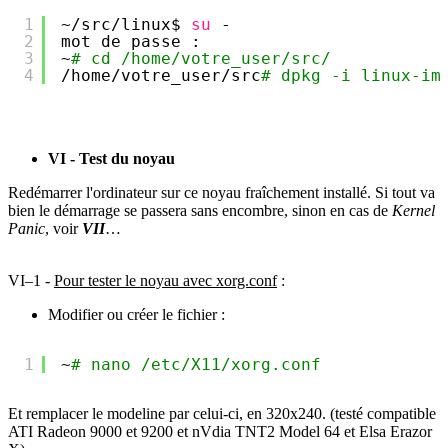
1
~
/src/linux
$ 
su
-
2
mot de passe :
3
~
# cd /home/votre_user/src/
4
/home/votre_user/src
# dpkg -i linux-im
VI - Test du noyau
Redémarrer l'ordinateur sur ce noyau fraîchement installé. Si tout va
bien le démarrage se passera sans encombre, sinon en cas de
Kernel
Panic
, voir
VII
…
VI–1 -
Pour tester le noyau avec xorg.conf
:
Modifier ou créer le fichier :
1
~
# nano /etc/X11/xorg.conf
Et remplacer le modeline par celui-ci, en 320x240. (testé compatible
ATI Radeon 9000 et 9200 et nVdia TNT2 Model 64 et Elsa Erazor