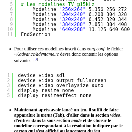
5
# Les modelines TV @15kHz
6
Modeline 
"256x264"
5.356 256 272 
7
Modeline 
"304x240"
6.208 304 328 
8
Modeline 
"320x240"
6.452 320 344 
9
Modeline 
"384x288"
7.851 384 408 
10
Modeline 
"640x288"
13.125 640 680
11
EndSection
Pour utiliser ces modelines inscrit dans
xorg.conf
, le fichier
~/.advance/advmame.rc
devra donc contenir les options
[
3
]
suivantes :
1
device_video sdl
2
device_video_output fullscreen
3
device_video_overlaysize auto 
4
display_resize none
5
display_resizeeffect none
Maintenant après avoir lancé un jeu, il suffit de faire
apparaître le
menu
(Tab), d'aller dans la section
video
,
d'entrer dans la sous section
mode
et de choisir le
modeline correspondant à la résolution indiquée par le
carton qui s'est affiché au lancement du jeu.