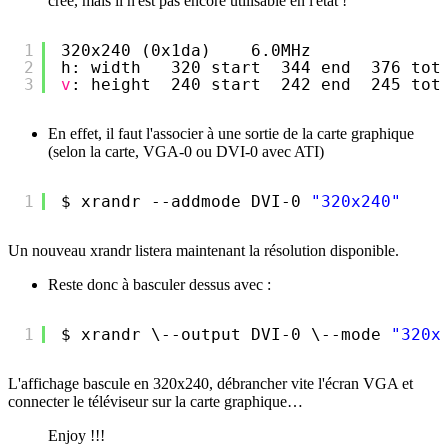
créé, mais il n'est pas encore utilisable en l'état !
1
320x240 (0x1da)    6.0MHz
2
h: width   320 start  344 end  376 tot
3
v
: height  240 start  242 end  245 tot
En effet, il faut l'associer à une sortie de la carte graphique
(selon la carte, VGA-0 ou DVI-0 avec ATI)
1
$ xrandr --addmode DVI-0 
"320x240"
Un nouveau xrandr listera maintenant la résolution disponible.
Reste donc à basculer dessus avec :
1
$ xrandr \--output DVI-0 \--mode 
"320x
L'affichage bascule en 320x240, débrancher vite l'écran VGA et
connecter le téléviseur sur la carte graphique…
Enjoy !!!