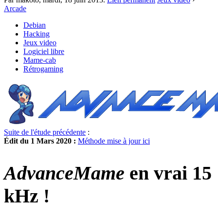
Arcade
Debian
Hacking
Jeux video
Logiciel libre
Mame-cab
Rétrogaming
Suite de l'étude précédente
:
Édit du 1 Mars 2020 :
Méthode mise à jour ici
AdvanceMame
en vrai 15
kHz !