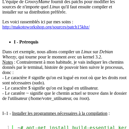
L'équipe de
GroovyMame
fournit des patchs pour modifier les
sources de n'importe quel
Linux
qu'il faut ensuite compiler et
installer sur sa distribution préférée.
Les voici rassemblés ici par mes soins :
http://makotoworkshop.org/sources/patch15khz/
I - Prérequis
Dans cet exemple, nous allons compiler un
Linux
sur
Debian
Wheezy
, qui tourne pour le moment avec un kernel 3.2.
Notes
: Contrairement à mon habitude, je vais indiquer les chemins
donnés par le terminal, histoire de pouvoir bien suivre le processus,
donc :
- Le caractère # signifie qu'on est logué en root où que les droits root
sont nécessaires (sudo).
- Le caractère $ signifie qu'on est logué en utilisateur.
- Le caratère ~ signifie que le chemin actuel se trouve dans le dossier
de l'utilisateur (/home/votre_utilisateur, ou /root).
I–1 -
Installer les programmes nécessaires à la compilation
:
1
~
# apt-get install build-essential ker