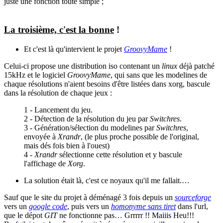
juste une fonction toute simple
;
La troisième, c'est la bonne
!
Et c'est là qu'intervient le projet
GroovyMame
!
Celui-ci propose une distribution iso contenant un
linux
déjà patché
15kHz et le logiciel
GroovyMame
, qui sans que les modelines de
chaque résolutions n'aient besoins d'être listées dans xorg, bascule
dans la résolution de chaque jeux :
1 - Lancement du jeu.
2 - Détection de la résolution du jeu par
Switchres
.
3 - Génération/sélection du modelines par
Switchres
,
envoyée à
Xrandr
, (le plus proche possible de l'original,
mais dés fois bien à l'ouest)
4 -
Xrandr
sélectionne cette résolution et y bascule
l'affichage de
Xorg
.
La solution était là, c'est ce noyaux qu'il me fallait.…
Sauf que le site du projet à déménagé 3 fois depuis un
sourceforge
vers un
google code
, puis vers un
homonyme sans tiret
dans l'url,
que le dépot
GIT
ne fonctionne pas… Grrrrr !! Maiiis Heu!!!