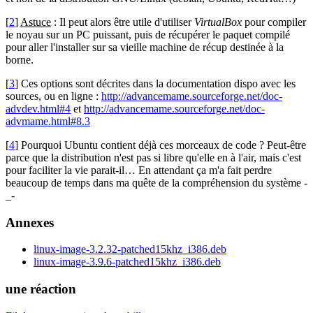
[
2
]
Astuce
: Il peut alors être utile d'utiliser
VirtualBox
pour compiler
le noyau sur un PC puissant, puis de récupérer le paquet compilé
pour aller l'installer sur sa vieille machine de récup destinée à la
borne.
[
3
] Ces options sont décrites dans la documentation dispo avec les
sources, ou en ligne :
http://advancemame.sourceforge.net/doc-
advdev.html#4
et
http://advancemame.sourceforge.net/doc-
advmame.html#8.3
[
4
] Pourquoi Ubuntu contient déjà ces morceaux de code ? Peut-être
parce que la distribution n'est pas si libre qu'elle en à l'air, mais c'est
pour faciliter la vie parait-il… En attendant ça m'a fait perdre
beaucoup de temps dans ma quête de la compréhension du système -
_-
Annexes
linux-image-3.2.32-patched15khz_i386.deb
linux-image-3.9.6-patched15khz_i386.deb
une réaction