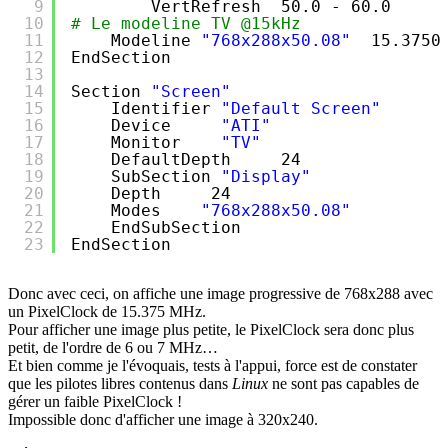
9
VertRefresh  50.0 - 60.0
10
# Le modeline TV @15kHz
11
Modeline 
"768x288x50.08"
15.3750
12
EndSection
13
14
Section 
"Screen"
15
Identifier 
"Default Screen"
16
Device     
"ATI"
17
Monitor    
"TV"
18
DefaultDepth     24
19
SubSection 
"Display"
20
Depth     24
21
Modes    
"768x288x50.08"
22
EndSubSection
23
EndSection
Donc avec ceci, on affiche une image progressive de 768x288 avec
un PixelClock de 15.375 MHz.
Pour afficher une image plus petite, le PixelClock sera donc plus
petit, de l'ordre de 6 ou 7 MHz…
Et bien comme je l'évoquais, tests à l'appui, force est de constater
que les pilotes libres contenus dans
Linux
ne sont pas capables de
gérer un faible PixelClock !
Impossible donc d'afficher une image à 320x240.