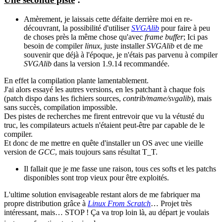
Amèrement, je laissais cette défaite derrière moi en re-
découvrant, la possibilité d'utiliser
SVGAlib
pour faire à peu
de choses près la même chose qu'avec
frame buffer
; Ici pas
besoin de compiler
linux
, juste installer
SVGAlib
et de me
souvenir que déjà à l'époque, je n'étais pas parvenu à compiler
SVGAlib
dans la version 1.9.14 recommandée.
En effet la compilation plante lamentablement.
J'ai alors essayé les autres versions, en les patchant à chaque fois
(patch dispo dans les fichiers sources,
contrib/mame/svgalib
), mais
sans succès, compilation impossible.
Des pistes de recherches me firent entrevoir que vu la vétusté du
truc, les compilateurs actuels n'étaient peut-être par capable de le
compiler.
Et donc de me mettre en quête d'installer un OS avec une vieille
version de
GCC
, mais toujours sans résultat T_T.
Il fallait que je me fasse une raison, tous ces softs et les patchs
disponibles sont trop vieux pour être exploités.
L'ultime solution envisageable restant alors de me fabriquer ma
propre distribution grâce à
Linux From Scratch
… Projet très
intéressant, mais… STOP ! Ça va trop loin là, au départ je voulais