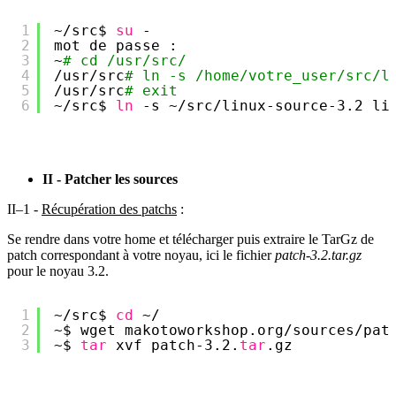
1
~
/src
$ 
su
-
2
mot de passe :
3
~
# cd /usr/src/
4
/usr/src
# ln -s /home/votre_user/src/l
5
/usr/src
# exit
6
~
/src
$ 
ln
-s ~
/src/linux-source-3
.2 li
II - Patcher les sources
II–1 -
Récupération des patchs
:
Se rendre dans votre home et télécharger puis extraire le TarGz de
patch correspondant à votre noyau, ici le fichier
patch-3.2.tar.gz
pour le noyau 3.2.
1
~
/src
$ 
cd
~/
2
~$ wget makotoworkshop.org
/sources/pat
3
~$ 
tar
xvf patch-3.2.
tar
.gz