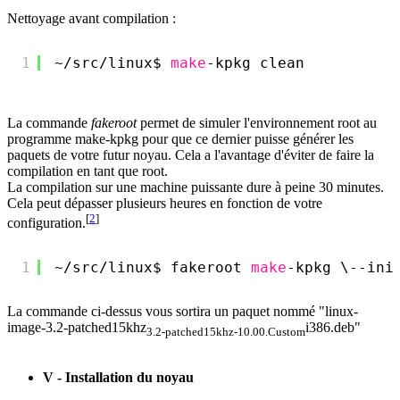
Nettoyage avant compilation :
1
~
/src/linux
$ 
make
-kpkg clean
La commande
fakeroot
permet de simuler l'environnement root au
programme make-kpkg pour que ce dernier puisse générer les
paquets de votre futur noyau. Cela a l'avantage d'éviter de faire la
compilation en tant que root.
La compilation sur une machine puissante dure à peine 30 minutes.
Cela peut dépasser plusieurs heures en fonction de votre
[
2
]
configuration.
1
~
/src/linux
$ fakeroot 
make
-kpkg \--ini
La commande ci-dessus vous sortira un paquet nommé "linux-
image-3.2-patched15khz
i386.deb"
3.2-patched15khz-10.00.Custom
V - Installation du noyau