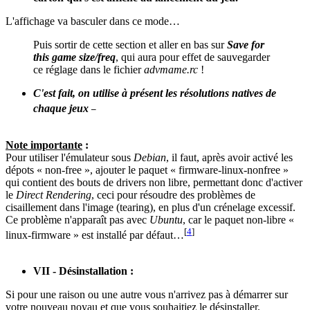
L'affichage va basculer dans ce mode…
Puis sortir de cette section et aller en bas sur
Save for
this game size/freq
, qui aura pour effet de sauvegarder
ce réglage dans le fichier
advmame.rc
!
C'est fait, on utilise à présent les résolutions natives de
_
chaque jeux
Note importante
:
Pour utiliser l'émulateur sous
Debian
, il faut, après avoir activé les
dépots « non-free », ajouter le paquet « firmware-linux-nonfree »
qui contient des bouts de drivers non libre, permettant donc d'activer
le
Direct Rendering
, ceci pour résoudre des problèmes de
cisaillement dans l'image (tearing), en plus d'un crénelage excessif.
Ce problème n'apparaît pas avec
Ubuntu
, car le paquet non-libre «
[
4
]
linux-firmware » est installé par défaut…
VII - Désinstallation :
Si pour une raison ou une autre vous n'arrivez pas à démarrer sur
votre nouveau noyau et que vous souhaitiez le désinstaller.