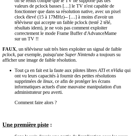
on se rends compte que le TV ne supporte pas des
valeurs de pclock basses […] le TV n'est capable de
fonctionner que dans sa résolution native, avec un pixel
clock élevé (15 à 17MHz)-- […] à moins d'avoir un
téléviseur qui accepte un faible pclock (testé 2 télé,
résultats idem), je ne vois pas comment exploiter
correctement le mode Frame Buffer d'AdvanceMame
sur un TV !!
FAUX
, un téléviseur sait très bien exploiter un signal de faible
pclock
, par exemple, puisqu'une
Super Nintendo
a toujours su
afficher une image de faible résolution.
Tout ça en fait est la faute aux pilotes libres
ATI
et
nVidia
qui
ont vu leurs capacités à fournir des petites résolutions
supprimées de
linux
, ce afin de protéger les écrans
informatiques actuels d'une mauvaise manipulation d'un
administrateur peu averti.
Comment faire alors ?
Une première piste
: