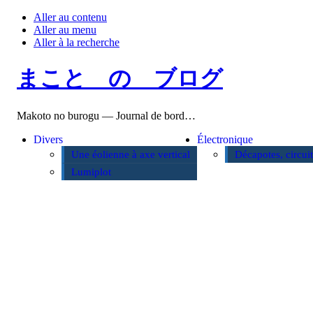
Aller au contenu
Aller au menu
Aller à la recherche
まこと の ブログ
Makoto no burogu — Journal de bord…
Divers
Électronique
Une éolienne à axe vertical
Décapotes, circui
Lumiplot