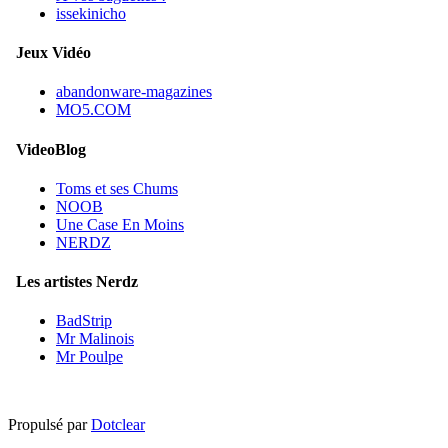
issekinicho
Jeux Vidéo
abandonware-magazines
MO5.COM
VideoBlog
Toms et ses Chums
NOOB
Une Case En Moins
NERDZ
Les artistes Nerdz
BadStrip
Mr Malinois
Mr Poulpe
Propulsé par
Dotclear