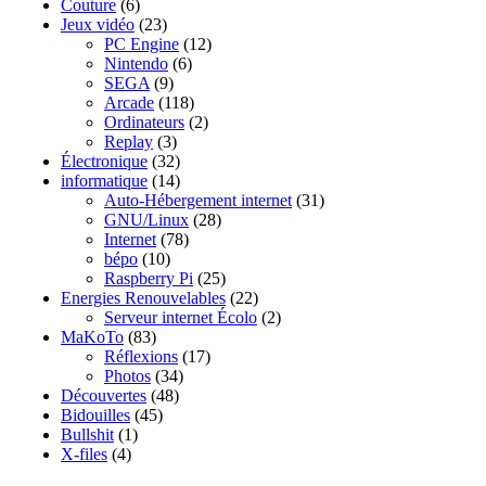
Couture
(6)
Jeux vidéo
(23)
PC Engine
(12)
Nintendo
(6)
SEGA
(9)
Arcade
(118)
Ordinateurs
(2)
Replay
(3)
Électronique
(32)
informatique
(14)
Auto-Hébergement internet
(31)
GNU/Linux
(28)
Internet
(78)
bépo
(10)
Raspberry Pi
(25)
Energies Renouvelables
(22)
Serveur internet Écolo
(2)
MaKoTo
(83)
Réflexions
(17)
Photos
(34)
Découvertes
(48)
Bidouilles
(45)
Bullshit
(1)
X-files
(4)