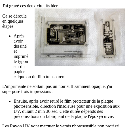
J'ai gravé ces deux circuits hier…
Ça se déroule
en quelques
étapes :
Après
avoir
dessiné
et
imprimé
le typon
sur du
papier
calque ou du film transparent.
L'imprimante ne sortant pas un noir suffisamment opaque, j'ai
superposé trois impressions !
Ensuite, après avoir retiré le film protecteur de la plaque
photosensible, direction l'insoleuse pour une exposition aux
UV, durant 2 min 30 sec. Cette durée dépends des
préconisations du fabriquant de la plaque l'époxy/cuivre.
Les Rayon UV vont marquer le vernis photosensible non protégé,