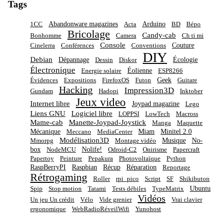
Tags
Abandonware magazines
Arduino
1CC
Acta
BD
Bépo
Bricolage
Candy-cab
Bonhomme
Camera
Ch ti mi
Console
Couture
Cinelerra
Conférences
Conventions
DIY
Debian
Dépannage
Écologie
Dessin
Diskor
Électronique
Éolienne
Energie solaire
ESP8266
Geek
Évidences
Expositions
FirefoxOS
Futon
Guitare
Hacking
Impression3D
Gundam
Hadopi
Inktober
Jeux video
Internet libre
Joypad magazine
Lego
Liens GNU
Logiciel libre
LOPPSI
LowTech
Macross
Mame-cab
Manette-Joypad-Joystick
Manga
Maquette
Mécanique
Miam
Minitel 2.0
Meccano
MediaCenter
Modélisation3D
Musique
No-
Mmorpg
Montage vidéo
box
Nolife!
NodeMCU
Odroid-C2
Onirisme
Papercraft
Papertoy
Peinture
Pepakura
Photovoltaïque
Python
RaspBerryPI
Raspbian
Récup
Réparation
Reportage
Rétrogaming
Roller
rpi_pico
Script
SF
Shikibuton
Ubuntu
Spip
Stop motion
Tatami
Tests débiles
TypeMatrix
Vidéos
Un jeu Un crédit
Vélo
Vide grenier
Vrai clavier
ergonomique
WebRadioRéveilWifi
Yunohost