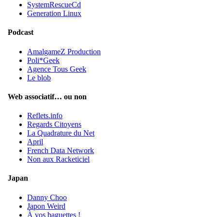
SystemRescueCd
Generation Linux
Podcast
AmalgameZ Production
Poli*Geek
Agence Tous Geek
Le blob
Web associatif… ou non
Reflets.info
Regards Citoyens
La Quadrature du Net
April
French Data Network
Non aux Racketiciel
Japan
Danny Choo
Japon Weird
À vos baguettes !