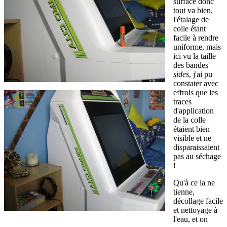
surface donc
tout va bien,
l'étalage de
colle étant
facile à rendre
uniforme, mais
ici vu la taille
des bandes
sides
, j'ai pu
constater avec
effrois que les
traces
d'application
de la colle
étaient bien
visible et ne
disparaissaient
pas au séchage
!
Qu'à ce la ne
tienne,
décollage facile
et nettoyage à
l'eau, et on