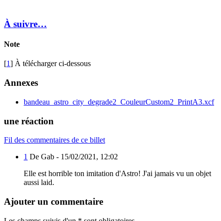
À suivre…
Note
[
1
] À télécharger ci-dessous
Annexes
bandeau_astro_city_degrade2_CouleurCustom2_PrintA3.xcf
une réaction
Fil des commentaires de ce billet
1
De Gab -
15/02/2021, 12:02
Elle est horrible ton imitation d'Astro! J'ai jamais vu un objet
aussi laid.
Ajouter un commentaire
Les champs suivis d'un * sont obligatoires