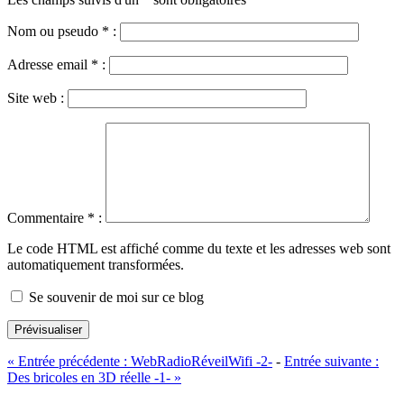
Nom ou pseudo
*
:
Adresse email
*
:
Site web :
Commentaire
*
:
Le code HTML est affiché comme du texte et les adresses web sont
automatiquement transformées.
Se souvenir de moi sur ce blog
Prévisualiser
«
Entrée précédente :
WebRadioRéveilWifi -2-
-
Entrée suivante :
Des bricoles en 3D réelle -1-
»