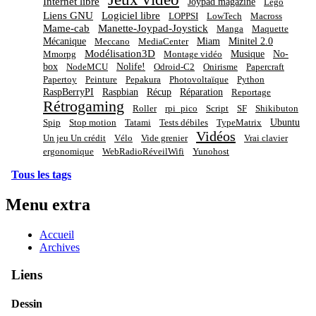
Internet libre
Joypad magazine
Lego
Liens GNU
Logiciel libre
LOPPSI
LowTech
Macross
Mame-cab
Manette-Joypad-Joystick
Manga
Maquette
Mécanique
Miam
Minitel 2.0
Meccano
MediaCenter
Modélisation3D
Musique
No-
Mmorpg
Montage vidéo
box
Nolife!
NodeMCU
Odroid-C2
Onirisme
Papercraft
Papertoy
Peinture
Pepakura
Photovoltaïque
Python
RaspBerryPI
Raspbian
Récup
Réparation
Reportage
Rétrogaming
Roller
rpi_pico
Script
SF
Shikibuton
Ubuntu
Spip
Stop motion
Tatami
Tests débiles
TypeMatrix
Vidéos
Un jeu Un crédit
Vélo
Vide grenier
Vrai clavier
ergonomique
WebRadioRéveilWifi
Yunohost
Tous les tags
Menu extra
Accueil
Archives
Liens
Dessin