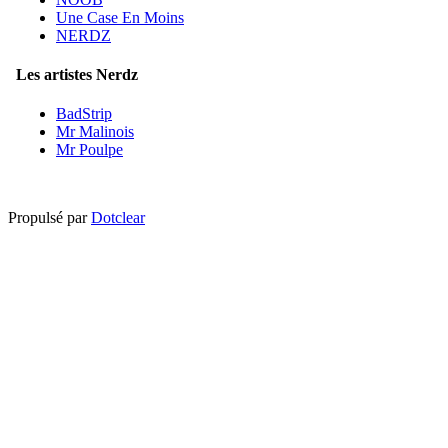
Une Case En Moins
NERDZ
Les artistes Nerdz
BadStrip
Mr Malinois
Mr Poulpe
Propulsé par
Dotclear