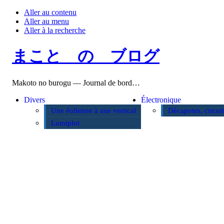
Aller au contenu
Aller au menu
Aller à la recherche
まこと の ブログ
Makoto no burogu — Journal de bord…
Divers
Électronique
Une éolienne à axe vertical
Décapotes, circui
Lumiplot