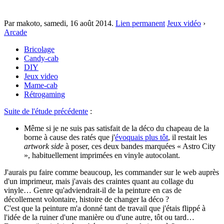
Par makoto,
samedi, 16 août 2014
.
Lien permanent
Jeux vidéo
›
Arcade
Bricolage
Candy-cab
DIY
Jeux video
Mame-cab
Rétrogaming
Suite de l'étude précédente
:
Même si je ne suis pas satisfait de la déco du chapeau de la
borne à cause des ratés que j'
évoquais plus tôt
, il restait les
artwork side
à poser, ces deux bandes marquées « Astro City
», habituellement imprimées en vinyle autocolant.
J'aurais pu faire comme beaucoup, les commander sur le web auprès
d'un imprimeur, mais j'avais des craintes quant au collage du
vinyle… Genre qu'adviendrait-il de la peinture en cas de
décollement volontaire, histoire de changer la déco ?
C'est que la peinture m'a donné tant de travail que j'étais flippé à
l'idée de la ruiner d'une manière ou d'une autre, tôt ou tard…