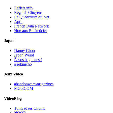
Reflets.info
Regards Citoyens
La Quadrature du Net
April
French Data Network
Non aux Racketiciel
Japan
Danny Choo
Japon Weird
À vos baguettes !
issekinicho
Jeux Vidéo
abandonware-magazines
MO5.COM
VideoBlog
Toms et ses Chums
NOOB