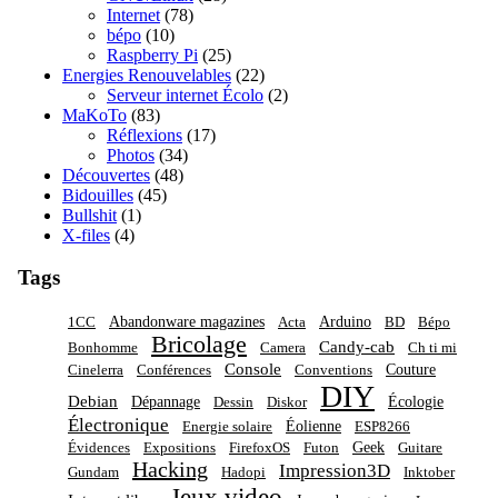
Internet
(78)
bépo
(10)
Raspberry Pi
(25)
Energies Renouvelables
(22)
Serveur internet Écolo
(2)
MaKoTo
(83)
Réflexions
(17)
Photos
(34)
Découvertes
(48)
Bidouilles
(45)
Bullshit
(1)
X-files
(4)
Tags
Abandonware magazines
Arduino
1CC
Acta
BD
Bépo
Bricolage
Candy-cab
Bonhomme
Camera
Ch ti mi
Console
Couture
Cinelerra
Conférences
Conventions
DIY
Debian
Dépannage
Écologie
Dessin
Diskor
Électronique
Éolienne
Energie solaire
ESP8266
Geek
Évidences
Expositions
FirefoxOS
Futon
Guitare
Hacking
Impression3D
Gundam
Hadopi
Inktober
Jeux video