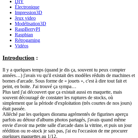
DIY
Électronique
Impression3D
Jeux video
Modélisation3D
RaspBerryPI
Raspbian
Rétrogaming
Vidéos
Introduction
:
Il y a quelques temps (quand je dis ça, souvent tu peux compter
années…) j'avais vu qu'il existait des modèles réduits de machines et
bornes d'arcade. Sous forme de « jouets », c'est à dire tout fait et
peint, en boite. J'ai trouvé ça sympa…
Plus tard j'ai découvert que ça existait aussi en maquette, mais
souvent découragé de constater les ruptures de stocks, où
simplement que la période d'exploitation (très courtes de nos jours)
était passée.
Alléché par les quelques diorama agrémentés de figurines aperçu
parfois au détour d'albums photos partagés, j'avais quand même
envie d'avoir ma petite salle d'arcade dans la vitrine, et puis un jour
réédition ou re-stock je sais pas, j'ai eu l'occasion de me procurer
quelques maquettes au 1/12.