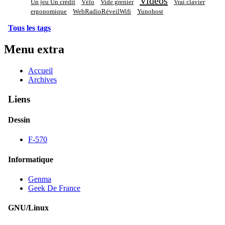
Vidéos
Un jeu Un crédit
Vélo
Vide grenier
Vrai clavier
ergonomique
WebRadioRéveilWifi
Yunohost
Tous les tags
Menu extra
Accueil
Archives
Liens
Dessin
F-570
Informatique
Genma
Geek De France
GNU/Linux