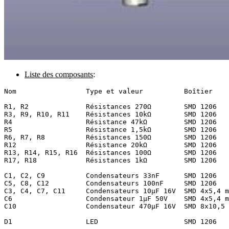
Liste des composants
:
Nom                 Type et valeur          Boîtier

R1, R2              Résistances 270Ω        SMD 1206

R3, R9, R10, R11    Résistances 10kΩ        SMD 1206

R4                  Résistance 47kΩ         SMD 1206

R5                  Résistance 1,5kΩ        SMD 1206

R6, R7, R8          Résistances 150Ω        SMD 1206

R12                 Résistance 20kΩ         SMD 1206

R13, R14, R15, R16  Résistances 100Ω        SMD 1206

R17, R18            Résistances 1kΩ         SMD 1206

C1, C2, C9          Condensateurs 33nF      SMD 1206

C5, C8, C12         Condensateurs 100nF     SMD 1206

C3, C4, C7, C11     Condensateurs 10µF 16V  SMD 4x5,4 m
C6                  Condensateur 1µF 50V    SMD 4x5,4 m
C10                 Condensateur 470µF 16V  SMD 8x10,5 
D1                  LED                     SMD 1206
