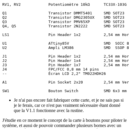
RV1, RV2            Potentiomètre 10kΩ      TC33X-103G

Q1                  Transistor DMMT5401     SMD SOT23

Q2                  Transistor DMG2305UX    SMD SOT23

Q3                  Transistor PMV65XP      SMD SOT23

Q4, Q5              Transistor 2N2222       SMD SOT23

LS1                 Pin Header 1x2          2,54 mm Hor
U1                  ATtiny85V               SMD  SOIC 8

U2                  Ampli LM386             SMD  SSOP 8

J1                  Pin Header 1x2          2,54 mm Hor
J2                  Pin Header 1x4          2,54 mm Hor
J3                  Pin Header 1x7          2,54 mm Hor
J4                  FPC/FCC 0,8 mm 14 pins

--                  Écran LCD 2,2" TM022HDH26

A1                  Pin Socket 2x20         2,54 mm Ver
Je n'ai pas encore fait fabriquer cette carte, et je ne sais pas si
je le ferais, car ce n'est pas vraiment nécessaire étant donné
que la V1.1 fonctionne avec la rustine.
J'étudie en ce moment le concept de la carte à boutons pour piloter le
système, et aussi de pouvoir commander plusieurs bornes avec un