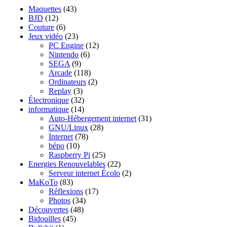
Maquettes
(43)
BJD
(12)
Couture
(6)
Jeux vidéo
(23)
PC Engine
(12)
Nintendo
(6)
SEGA
(9)
Arcade
(118)
Ordinateurs
(2)
Replay
(3)
Électronique
(32)
informatique
(14)
Auto-Hébergement internet
(31)
GNU/Linux
(28)
Internet
(78)
bépo
(10)
Raspberry Pi
(25)
Energies Renouvelables
(22)
Serveur internet Écolo
(2)
MaKoTo
(83)
Réflexions
(17)
Photos
(34)
Découvertes
(48)
Bidouilles
(45)