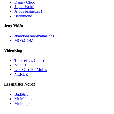
Danny Choo
Japon Weird
À vos baguettes !
issekinicho
Jeux Vidéo
abandonware-magazines
MO5.COM
VideoBlog
Toms et ses Chums
NOOB
Une Case En Moins
NERDZ
Les artistes Nerdz
BadStrip
Mr Malinois
Mr Poulpe