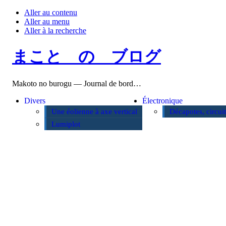
Aller au contenu
Aller au menu
Aller à la recherche
まこと の ブログ
Makoto no burogu — Journal de bord…
Divers
Électronique
Une éolienne à axe vertical
Décapotes, circui
Lumiplot