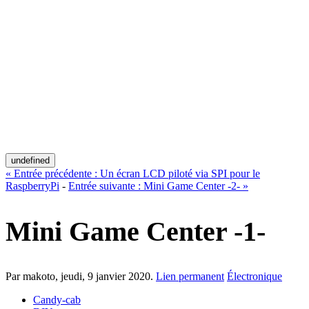
undefined
«
Entrée précédente :
Un écran LCD piloté via SPI pour le
RaspberryPi
-
Entrée suivante :
Mini Game Center -2-
»
Mini Game Center -1-
Par makoto,
jeudi, 9 janvier 2020
.
Lien permanent
Électronique
Candy-cab