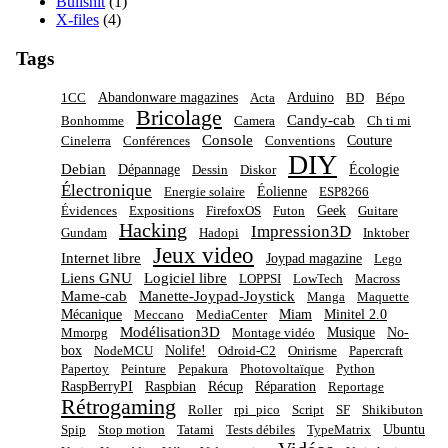
Bullshit
(1)
X-files
(4)
Tags
Abandonware magazines
Arduino
1CC
Acta
BD
Bépo
Bricolage
Candy-cab
Bonhomme
Camera
Ch ti mi
Console
Couture
Cinelerra
Conférences
Conventions
DIY
Debian
Dépannage
Écologie
Dessin
Diskor
Électronique
Éolienne
Energie solaire
ESP8266
Geek
Évidences
Expositions
FirefoxOS
Futon
Guitare
Hacking
Impression3D
Gundam
Hadopi
Inktober
Jeux video
Internet libre
Joypad magazine
Lego
Liens GNU
Logiciel libre
LOPPSI
LowTech
Macross
Mame-cab
Manette-Joypad-Joystick
Manga
Maquette
Mécanique
Miam
Minitel 2.0
Meccano
MediaCenter
Modélisation3D
Musique
No-
Mmorpg
Montage vidéo
box
Nolife!
NodeMCU
Odroid-C2
Onirisme
Papercraft
Papertoy
Peinture
Pepakura
Photovoltaïque
Python
RaspBerryPI
Raspbian
Récup
Réparation
Reportage
Rétrogaming
Roller
rpi_pico
Script
SF
Shikibuton
Ubuntu
Spip
Stop motion
Tatami
Tests débiles
TypeMatrix