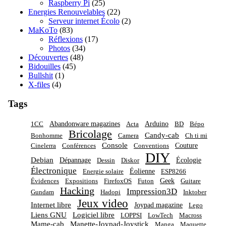
Raspberry Pi
(25)
Energies Renouvelables
(22)
Serveur internet Écolo
(2)
MaKoTo
(83)
Réflexions
(17)
Photos
(34)
Découvertes
(48)
Bidouilles
(45)
Bullshit
(1)
X-files
(4)
Tags
Abandonware magazines
Arduino
1CC
Acta
BD
Bépo
Bricolage
Candy-cab
Bonhomme
Camera
Ch ti mi
Console
Couture
Cinelerra
Conférences
Conventions
DIY
Debian
Dépannage
Écologie
Dessin
Diskor
Électronique
Éolienne
Energie solaire
ESP8266
Geek
Évidences
Expositions
FirefoxOS
Futon
Guitare
Hacking
Impression3D
Gundam
Hadopi
Inktober
Jeux video
Internet libre
Joypad magazine
Lego
Liens GNU
Logiciel libre
LOPPSI
LowTech
Macross
Mame-cab
Manette-Joypad-Joystick
Manga
Maquette