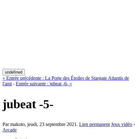
undefined
«
Entrée précédente :
La Porte des Étoiles de Stargate Atlantis de
l'ami
-
Entrée suivante :
jubeat -6-
»
jubeat -5-
Par makoto,
jeudi, 23 septembre 2021
.
Lien permanent
Jeux vidéo
›
Arcade