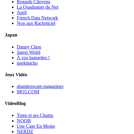
Regards Citoyens
La Quadrature du Net
April
French Data Network
Non aux Racketiciel
Japan
Danny Choo
Japon Weird
À vos baguettes !
issekinicho
Jeux Vidéo
abandonware-magazines
MO5.COM
VideoBlog
Toms et ses Chums
NOOB
Une Case En Moins
NERDZ