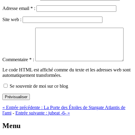
Adresse email
*
:
Site web :
Commentaire
*
:
Le code HTML est affiché comme du texte et les adresses web sont
automatiquement transformées.
Se souvenir de moi sur ce blog
Prévisualiser
«
Entrée précédente :
La Porte des Étoiles de Stargate Atlantis de
l'ami
-
Entrée suivante :
jubeat -6-
»
Menu