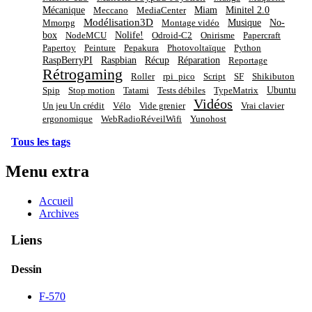
Mécanique
Miam
Minitel 2.0
Meccano
MediaCenter
Modélisation3D
Musique
No-
Mmorpg
Montage vidéo
box
Nolife!
NodeMCU
Odroid-C2
Onirisme
Papercraft
Papertoy
Peinture
Pepakura
Photovoltaïque
Python
RaspBerryPI
Raspbian
Récup
Réparation
Reportage
Rétrogaming
Roller
rpi_pico
Script
SF
Shikibuton
Ubuntu
Spip
Stop motion
Tatami
Tests débiles
TypeMatrix
Vidéos
Un jeu Un crédit
Vélo
Vide grenier
Vrai clavier
ergonomique
WebRadioRéveilWifi
Yunohost
Tous les tags
Menu extra
Accueil
Archives
Liens
Dessin
F-570