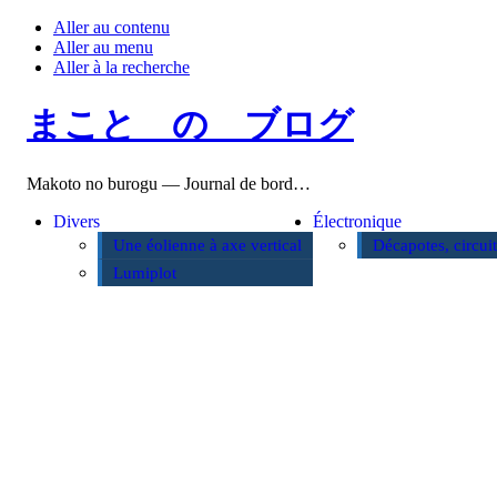
Aller au contenu
Aller au menu
Aller à la recherche
まこと の ブログ
Makoto no burogu — Journal de bord…
Divers
Électronique
Une éolienne à axe vertical
Décapotes, circui
Lumiplot