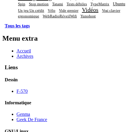
Ubuntu
Spip
Stop motion
Tatami
Tests débiles
TypeMatrix
Vidéos
Un jeu Un crédit
Vélo
Vide grenier
Vrai clavier
ergonomique
WebRadioRéveilWifi
Yunohost
Tous les tags
Menu extra
Accueil
Archives
Liens
Dessin
F-570
Informatique
Genma
Geek De France
GNU/Linux