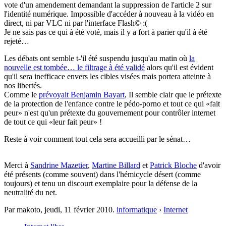
vote d'un amendement demandant la suppression de l'article 2 sur
l'identité numérique. Impossible d'accéder à nouveau à la vidéo en
direct, ni par VLC ni par l'interface Flash© :(
Je ne sais pas ce qui à été voté, mais il y a fort à parier qu'il à été
rejeté…
Les débats ont semble t-'il été suspendu jusqu'au matin où
la
nouvelle est tombée… le filtrage à été validé
alors qu'il est évident
qu'il sera inefficace envers les cibles visées mais portera atteinte à
nos libertés.
Comme le
prévoyait Benjamin Bayart
, Il semble clair que le prétexte
de la protection de l'enfance contre le pédo-porno et tout ce qui «fait
peur» n'est qu'un prétexte du gouvernement pour contrôler internet
de tout ce qui «leur fait peur» !
Reste à voir comment tout cela sera accueilli par le sénat…
Merci à
Sandrine Mazetier
,
Martine Billard
et
Patrick Bloche
d'avoir
été présents (comme souvent) dans l'hémicycle désert (comme
toujours) et tenu un discourt exemplaire pour la défense de la
neutralité du net.
Par makoto,
jeudi, 11 février 2010
.
informatique
›
Internet