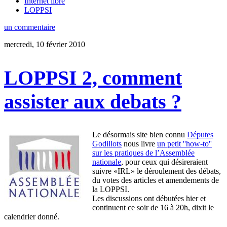
Internet libre
LOPPSI
un commentaire
mercredi, 10 février 2010
LOPPSI 2, comment
assister aux debats ?
Le désormais site bien connu
Députes
Godillots
nous livre
un petit ''how-to''
sur les pratiques de l’Assemblée
nationale
, pour ceux qui désireraient
suivre «IRL» le déroulement des débats,
du votes des articles et amendements de
la LOPPSI.
Les discussions ont débutées hier et
continuent ce soir de 16 à 20h, dixit le
calendrier donné.