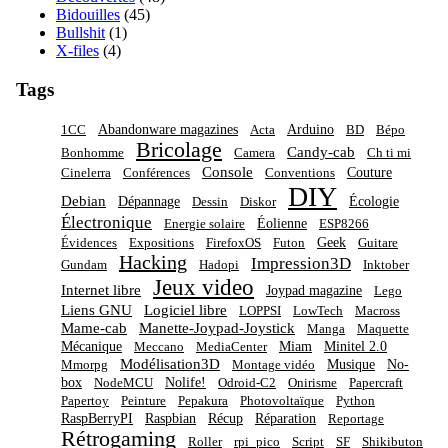
Bidouilles
(45)
Bullshit
(1)
X-files
(4)
Tags
Abandonware magazines
Arduino
1CC
Acta
BD
Bépo
Bricolage
Candy-cab
Bonhomme
Camera
Ch ti mi
Console
Couture
Cinelerra
Conférences
Conventions
DIY
Debian
Dépannage
Écologie
Dessin
Diskor
Électronique
Éolienne
Energie solaire
ESP8266
Geek
Évidences
Expositions
FirefoxOS
Futon
Guitare
Hacking
Impression3D
Gundam
Hadopi
Inktober
Jeux video
Internet libre
Joypad magazine
Lego
Liens GNU
Logiciel libre
LOPPSI
LowTech
Macross
Mame-cab
Manette-Joypad-Joystick
Manga
Maquette
Mécanique
Miam
Minitel 2.0
Meccano
MediaCenter
Modélisation3D
Musique
No-
Mmorpg
Montage vidéo
box
Nolife!
NodeMCU
Odroid-C2
Onirisme
Papercraft
Papertoy
Peinture
Pepakura
Photovoltaïque
Python
RaspBerryPI
Raspbian
Récup
Réparation
Reportage
Rétrogaming
Roller
rpi_pico
Script
SF
Shikibuton