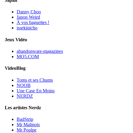
Japan
Danny Choo
Japon Weird
À vos baguettes !
issekinicho
Jeux Vidéo
abandonware-magazines
MO5.COM
VideoBlog
Toms et ses Chums
NOOB
Une Case En Moins
NERDZ
Les artistes Nerdz
BadStrip
Mr Malinois
Mr Poulpe