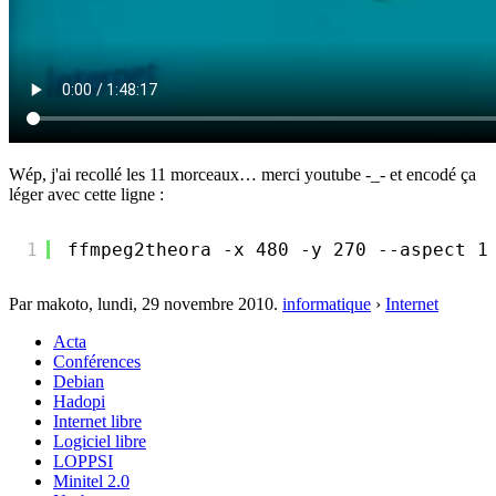
Wép, j'ai recollé les 11 morceaux… merci youtube -_- et encodé ça
léger avec cette ligne :
1
ffmpeg2theora -x 480 -y 270 --aspect 1
Par makoto,
lundi, 29 novembre 2010
.
informatique
›
Internet
Acta
Conférences
Debian
Hadopi
Internet libre
Logiciel libre
LOPPSI
Minitel 2.0