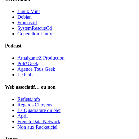
Linux Mint
Debian
Framasoft
SystemRescueCd
Generation Linux
Podcast
AmalgameZ Production
Poli*Geek
Agence Tous Geek
Le blob
Web associatif… ou non
Reflets.info
Regards Citoyens
La Quadrature du Net
April
French Data Network
Non aux Racketiciel