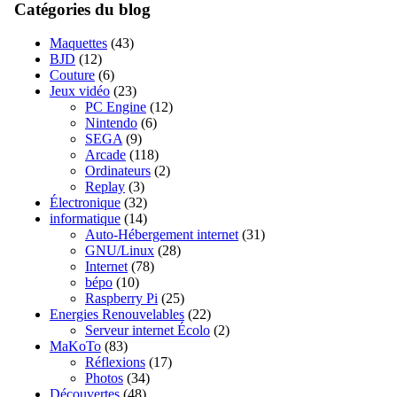
Catégories du blog
Maquettes
(43)
BJD
(12)
Couture
(6)
Jeux vidéo
(23)
PC Engine
(12)
Nintendo
(6)
SEGA
(9)
Arcade
(118)
Ordinateurs
(2)
Replay
(3)
Électronique
(32)
informatique
(14)
Auto-Hébergement internet
(31)
GNU/Linux
(28)
Internet
(78)
bépo
(10)
Raspberry Pi
(25)
Energies Renouvelables
(22)
Serveur internet Écolo
(2)
MaKoTo
(83)
Réflexions
(17)
Photos
(34)
Découvertes
(48)