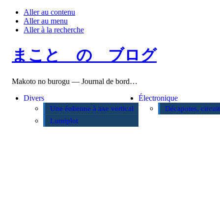
Aller au contenu
Aller au menu
Aller à la recherche
まこと の ブログ
Makoto no burogu — Journal de bord…
Divers
Électronique
Une éolienne à axe vertical
Décapotes, circui
Lumiplot