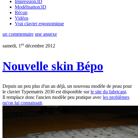
Impression3D
Modélisation3D
Récup
Vidéos
Vrai clavier ergonomique
un commentaire
une annexe
er
samedi, 1
décembre 2012
Nouvelle skin Bépo
Depuis un peu plus d'un an déjà, un nouveau modèle de peau pour
le clavier Typematrix 2030 est disponible sur
le site du fabricant
.
Il remplace donc l'ancien modèle peu pratique avec
les problèmes
qu'on lui connaissait
.