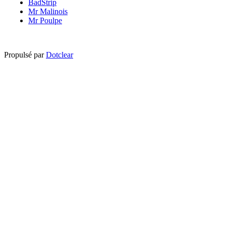
BadStrip
Mr Malinois
Mr Poulpe
Propulsé par
Dotclear