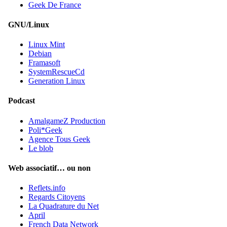
Geek De France
GNU/Linux
Linux Mint
Debian
Framasoft
SystemRescueCd
Generation Linux
Podcast
AmalgameZ Production
Poli*Geek
Agence Tous Geek
Le blob
Web associatif… ou non
Reflets.info
Regards Citoyens
La Quadrature du Net
April
French Data Network