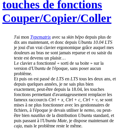
touches de fonctions
Couper/Copier/Coller
J'ai mon
Typematrix
avec sa
skin bépo
depuis plus de
dix ans maintenant, et donc depuis
Ubuntu 10.04 LTS
je joui d'un vrai clavier ergonomique grâce auquel mes
douleurs au bras ne sont jamais reparue et ou saisir du
texte est devenu un plaisir…
Le clavier a fonctionné « sorti de sa boite » sur la
version d
'Ubuntu
de l'époque, sans poser aucun
problème.
Et puis on est passé de
LTS
en
LTS
tous les deux ans, et
depuis quelques années, je ne sais plus bien
exactement, peut-être depuis la 18.04, les touches
fonctions permettant d'avantageusement remplacer les
fameux raccourcis
Ctrl + x, Ctrl + c, Ctrl + v
, se sont
mises à ne plus fonctionner avec les gestionnaires de
fichiers, à l'époque je devais utiliser le
nemo
, ou peut-
être bien
nautilus
de la distribution
Ubuntu
standard, et
puis passant à l
'Ubuntu Mate
, je dispose maintenant de
caja
, mais le problème reste le même.