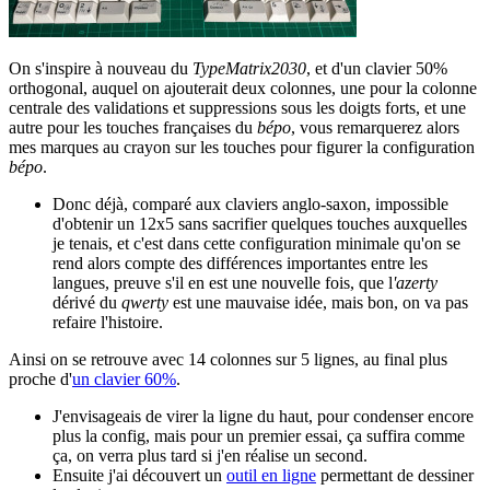
On s'inspire à nouveau du
TypeMatrix2030
, et d'un clavier 50%
orthogonal, auquel on ajouterait deux colonnes, une pour la colonne
centrale des validations et suppressions sous les doigts forts, et une
autre pour les touches françaises du
bépo
, vous remarquerez alors
mes marques au crayon sur les touches pour figurer la configuration
bépo
.
Donc déjà, comparé aux claviers anglo-saxon, impossible
d'obtenir un 12x5 sans sacrifier quelques touches auxquelles
je tenais, et c'est dans cette configuration minimale qu'on se
rend alors compte des différences importantes entre les
langues, preuve s'il en est une nouvelle fois, que l
'azerty
dérivé du
qwerty
est une mauvaise idée, mais bon, on va pas
refaire l'histoire.
Ainsi on se retrouve avec 14 colonnes sur 5 lignes, au final plus
proche d'
un clavier 60%
.
J'envisageais de virer la ligne du haut, pour condenser encore
plus la config, mais pour un premier essai, ça suffira comme
ça, on verra plus tard si j'en réalise un second.
Ensuite j'ai découvert un
outil en ligne
permettant de dessiner