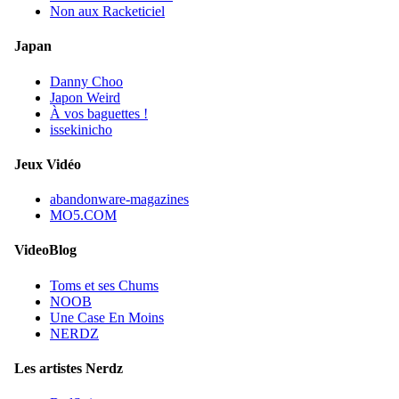
Non aux Racketiciel
Japan
Danny Choo
Japon Weird
À vos baguettes !
issekinicho
Jeux Vidéo
abandonware-magazines
MO5.COM
VideoBlog
Toms et ses Chums
NOOB
Une Case En Moins
NERDZ
Les artistes Nerdz