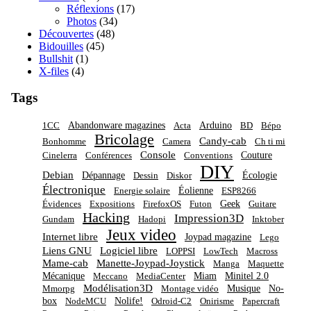
Réflexions
(17)
Photos
(34)
Découvertes
(48)
Bidouilles
(45)
Bullshit
(1)
X-files
(4)
Tags
Abandonware magazines
Arduino
1CC
Acta
BD
Bépo
Bricolage
Candy-cab
Bonhomme
Camera
Ch ti mi
Console
Couture
Cinelerra
Conférences
Conventions
DIY
Debian
Dépannage
Écologie
Dessin
Diskor
Électronique
Éolienne
Energie solaire
ESP8266
Geek
Évidences
Expositions
FirefoxOS
Futon
Guitare
Hacking
Impression3D
Gundam
Hadopi
Inktober
Jeux video
Internet libre
Joypad magazine
Lego
Liens GNU
Logiciel libre
LOPPSI
LowTech
Macross
Mame-cab
Manette-Joypad-Joystick
Manga
Maquette
Mécanique
Miam
Minitel 2.0
Meccano
MediaCenter
Modélisation3D
Musique
No-
Mmorpg
Montage vidéo
box
Nolife!
NodeMCU
Odroid-C2
Onirisme
Papercraft