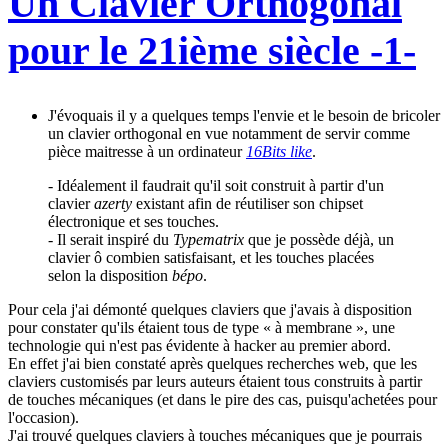
Un Clavier Orthogonal
pour le 21ième siècle -1-
J'évoquais il y a quelques temps l'envie et le besoin de bricoler
un clavier orthogonal en vue notamment de servir comme
pièce maitresse à un ordinateur
16Bits like
.
- Idéalement il faudrait qu'il soit construit à partir d'un
clavier
azerty
existant afin de réutiliser son chipset
électronique et ses touches.
- Il serait inspiré du
Typematrix
que je possède déjà, un
clavier ô combien satisfaisant, et les touches placées
selon la disposition
bépo
.
Pour cela j'ai démonté quelques claviers que j'avais à disposition
pour constater qu'ils étaient tous de type « à membrane », une
technologie qui n'est pas évidente à hacker au premier abord.
En effet j'ai bien constaté après quelques recherches web, que les
claviers customisés par leurs auteurs étaient tous construits à partir
de touches mécaniques (et dans le pire des cas, puisqu'achetées pour
l'occasion).
J'ai trouvé quelques claviers à touches mécaniques que je pourrais