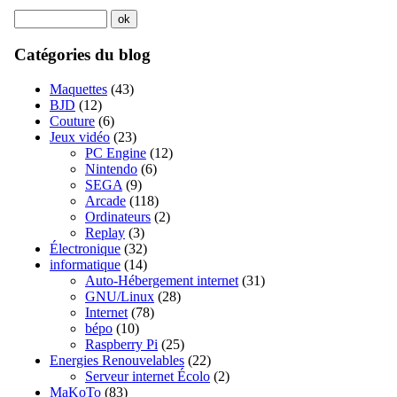
Catégories du blog
Maquettes
(43)
BJD
(12)
Couture
(6)
Jeux vidéo
(23)
PC Engine
(12)
Nintendo
(6)
SEGA
(9)
Arcade
(118)
Ordinateurs
(2)
Replay
(3)
Électronique
(32)
informatique
(14)
Auto-Hébergement internet
(31)
GNU/Linux
(28)
Internet
(78)
bépo
(10)
Raspberry Pi
(25)
Energies Renouvelables
(22)
Serveur internet Écolo
(2)
MaKoTo
(83)