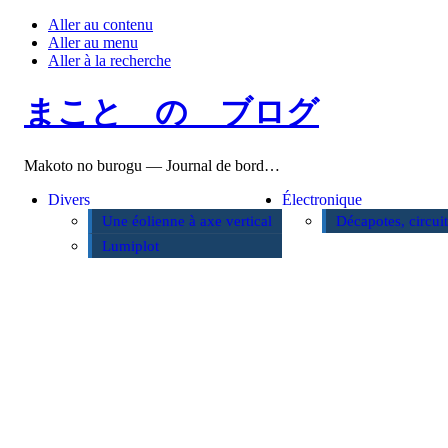
Aller au contenu
Aller au menu
Aller à la recherche
まこと の ブログ
Makoto no burogu — Journal de bord…
Divers
Électronique
Une éolienne à axe vertical
Décapotes, circui
Lumiplot