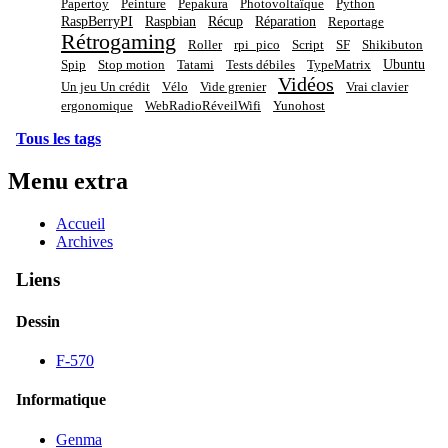
Papertoy
Peinture
Pepakura
Photovoltaïque
Python
RaspBerryPI
Raspbian
Récup
Réparation
Reportage
Rétrogaming
Roller
rpi_pico
Script
SF
Shikibuton
Ubuntu
Spip
Stop motion
Tatami
Tests débiles
TypeMatrix
Vidéos
Un jeu Un crédit
Vélo
Vide grenier
Vrai clavier
ergonomique
WebRadioRéveilWifi
Yunohost
Tous les tags
Menu extra
Accueil
Archives
Liens
Dessin
F-570
Informatique
Genma