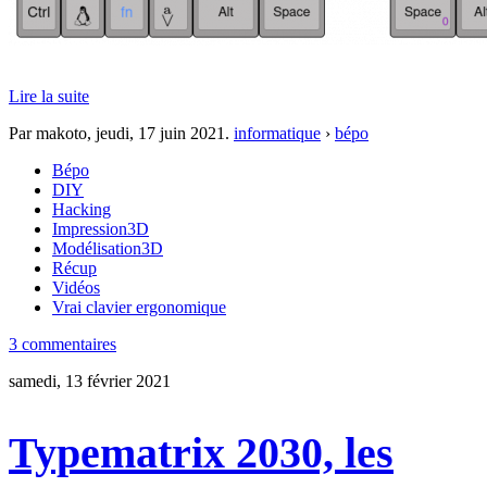
Lire la suite
Par makoto,
jeudi, 17 juin 2021
.
informatique
›
bépo
Bépo
DIY
Hacking
Impression3D
Modélisation3D
Récup
Vidéos
Vrai clavier ergonomique
3 commentaires
samedi, 13 février 2021
Typematrix 2030, les