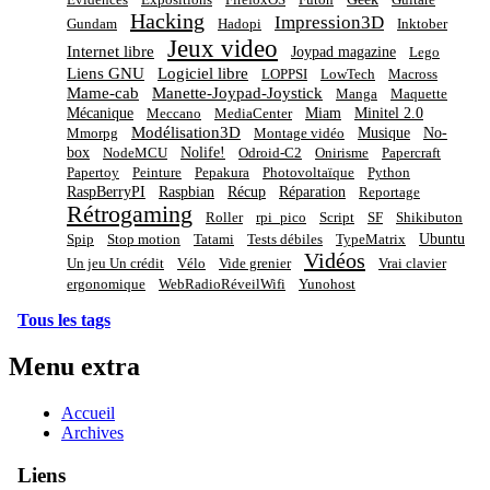
Évidences
Expositions
FirefoxOS
Futon
Guitare
Hacking
Impression3D
Gundam
Hadopi
Inktober
Jeux video
Internet libre
Joypad magazine
Lego
Liens GNU
Logiciel libre
LOPPSI
LowTech
Macross
Mame-cab
Manette-Joypad-Joystick
Manga
Maquette
Mécanique
Miam
Minitel 2.0
Meccano
MediaCenter
Modélisation3D
Musique
No-
Mmorpg
Montage vidéo
box
Nolife!
NodeMCU
Odroid-C2
Onirisme
Papercraft
Papertoy
Peinture
Pepakura
Photovoltaïque
Python
RaspBerryPI
Raspbian
Récup
Réparation
Reportage
Rétrogaming
Roller
rpi_pico
Script
SF
Shikibuton
Ubuntu
Spip
Stop motion
Tatami
Tests débiles
TypeMatrix
Vidéos
Un jeu Un crédit
Vélo
Vide grenier
Vrai clavier
ergonomique
WebRadioRéveilWifi
Yunohost
Tous les tags
Menu extra
Accueil
Archives
Liens