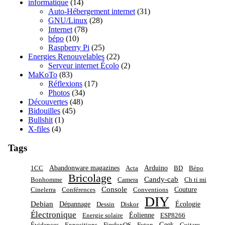
informatique
(14)
Auto-Hébergement internet
(31)
GNU/Linux
(28)
Internet
(78)
bépo
(10)
Raspberry Pi
(25)
Energies Renouvelables
(22)
Serveur internet Écolo
(2)
MaKoTo
(83)
Réflexions
(17)
Photos
(34)
Découvertes
(48)
Bidouilles
(45)
Bullshit
(1)
X-files
(4)
Tags
Abandonware magazines
Arduino
1CC
Acta
BD
Bépo
Bricolage
Candy-cab
Bonhomme
Camera
Ch ti mi
Console
Couture
Cinelerra
Conférences
Conventions
DIY
Debian
Dépannage
Écologie
Dessin
Diskor
Électronique
Éolienne
Energie solaire
ESP8266
Geek