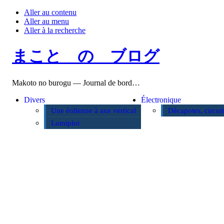
Aller au contenu
Aller au menu
Aller à la recherche
まこと の ブログ
Makoto no burogu — Journal de bord…
Divers
Électronique
Une éolienne à axe vertical
Décapotes, circui
Lumiplot