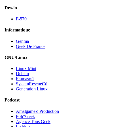
Dessin
F-570
Informatique
Genma
Geek De France
GNU/Linux
Linux Mint
Debian
Framasoft
SystemRescueCd
Generation Linux
Podcast
AmalgameZ Production
Poli*Geek
Agence Tous Geek
Le blob