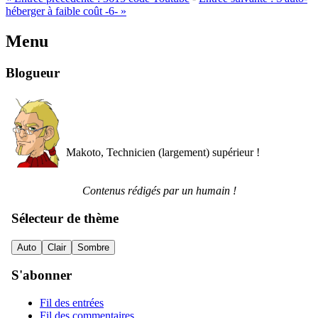
héberger à faible coût -6-
»
Menu
Blogueur
Makoto, Technicien (largement) supérieur !
Contenus rédigés par un humain !
Sélecteur de thème
Auto
Clair
Sombre
S'abonner
Fil des entrées
Fil des commentaires