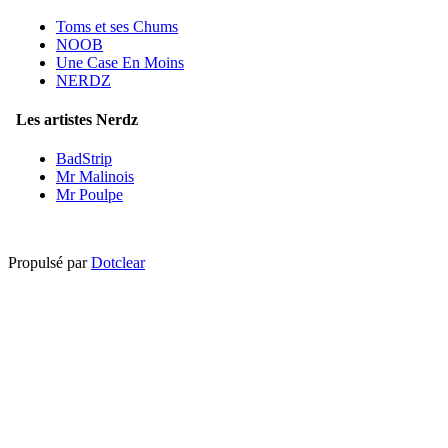
Toms et ses Chums
NOOB
Une Case En Moins
NERDZ
Les artistes Nerdz
BadStrip
Mr Malinois
Mr Poulpe
Propulsé par
Dotclear