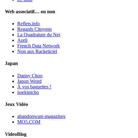
Web associatif… ou non
Reflets.info
Regards Citoyens
La Quadrature du Net
April
French Data Network
Non aux Racketiciel
Japan
Danny Choo
Japon Weird
À vos baguettes !
issekinicho
Jeux Vidéo
abandonware-magazines
MO5.COM
VideoBlog