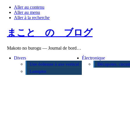
Aller au contenu
Aller au menu
Aller à la recherche
まこと の ブログ
Makoto no burogu — Journal de bord…
Divers
Électronique
Une éolienne à axe vertical
Décapotes, circui
Lumiplot