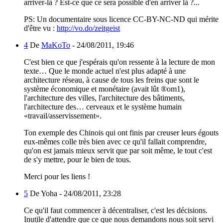
arriver-là ? Est-ce que ce sera possible d'en arriver là ?...
PS: Un documentaire sous licence CC-BY-NC-ND qui mérite
d'être vu :
http://vo.do/zeitgeist
4
De
MaKoTo
-
24/08/2011, 19:46
C'est bien ce que j'espérais qu'on ressente à la lecture de mon
texte… Que le monde actuel n'est plus adapté à une
architecture réseau, à cause de tous les freins que sont le
système économique et monétaire (avait lût ®om1),
l'architecture des villes, l'architecture des bâtiments,
l'architecture des… cerveaux et le système humain
«travail/asservissement».
Ton exemple des Chinois qui ont finis par creuser leurs égouts
eux-mêmes colle très bien avec ce qu'il fallait comprendre,
qu'on est jamais mieux servit que par soit même, le tout c'est
de s'y mettre, pour le bien de tous.
Merci pour les liens !
5
De Yoha -
24/08/2011, 23:28
Ce qu'il faut commencer à décentraliser, c'est les décisions.
Inutile d'attendre que ce que nous demandons nous soit servi