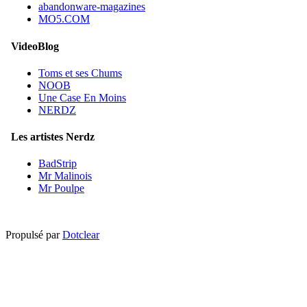
abandonware-magazines
MO5.COM
VideoBlog
Toms et ses Chums
NOOB
Une Case En Moins
NERDZ
Les artistes Nerdz
BadStrip
Mr Malinois
Mr Poulpe
Propulsé par
Dotclear