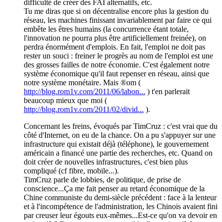
difficulté de créer des FAI alternatifs, etc.
Tu me diras que si on décentralise encore plus la gestion du
réseau, les machines finissant invariablement par faire ce qui
embête les êtres humains (la concurrence étant totale,
l'innovation ne pourra plus être artificiellement freinée), on
perdra énormément d'emplois. En fait, l'emploi ne doit pas
rester un souci : freiner le progrès au nom de l'emploi est une
des grosses failles de notre économie. C'est également notre
système économique qu'il faut repenser en réseau, ainsi que
notre système monétaire. Mais ®om (
http://blog.rom1v.com/2011/06/labon...
) t'en parlerait
beaucoup mieux que moi (
http://blog.rom1v.com/2011/02/divid...
).
Concernant les freins, évoqués par TimCruz : c'est vrai que du
côté d'Internet, on eu de la chance. On a pu s'appuyer sur une
infrastructure qui existait déjà (téléphone), le gouvernement
américain a financé une partie des recherches, etc. Quand on
doit créer de nouvelles infrastructures, c'est bien plus
compliqué (cf fibre, mobile...).
TimCruz parle de lobbies, de politique, de prise de
conscience...Ça me fait penser au retard économique de la
Chine communiste du demi-siècle précédent : face à la lenteur
et à l'incompétence de l'administration, les Chinois avaient fini
par creuser leur égouts eux-mêmes...Est-ce qu'on va devoir en