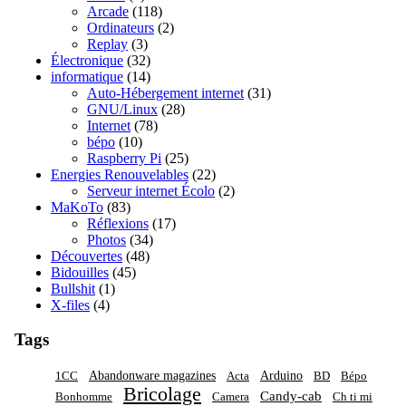
Arcade
(118)
Ordinateurs
(2)
Replay
(3)
Électronique
(32)
informatique
(14)
Auto-Hébergement internet
(31)
GNU/Linux
(28)
Internet
(78)
bépo
(10)
Raspberry Pi
(25)
Energies Renouvelables
(22)
Serveur internet Écolo
(2)
MaKoTo
(83)
Réflexions
(17)
Photos
(34)
Découvertes
(48)
Bidouilles
(45)
Bullshit
(1)
X-files
(4)
Tags
Abandonware magazines
Arduino
1CC
Acta
BD
Bépo
Bricolage
Candy-cab
Bonhomme
Camera
Ch ti mi