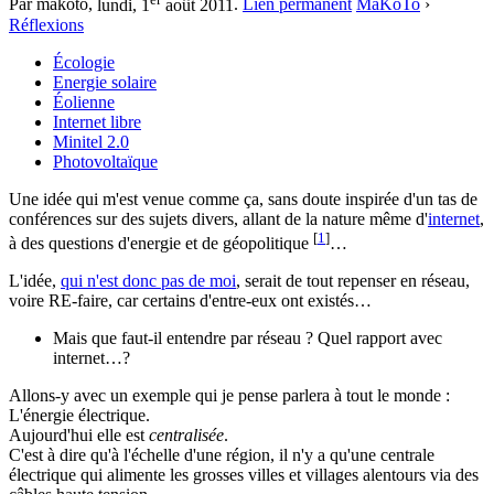
Par makoto,
lundi, 1
août 2011
.
Lien permanent
MaKoTo
›
Réflexions
Écologie
Energie solaire
Éolienne
Internet libre
Minitel 2.0
Photovoltaïque
Une idée qui m'est venue comme ça, sans doute inspirée d'un tas de
conférences sur des sujets divers, allant de la nature même d'
internet
,
[
1
]
à des questions d'energie et de géopolitique
…
L'idée,
qui n'est donc pas de moi
, serait de tout repenser en réseau,
voire RE-faire, car certains d'entre-eux ont existés…
Mais que faut-il entendre par réseau ? Quel rapport avec
internet…?
Allons-y avec un exemple qui je pense parlera à tout le monde :
L'énergie électrique.
Aujourd'hui elle est
centralisée
.
C'est à dire qu'à l'échelle d'une région, il n'y a qu'une centrale
électrique qui alimente les grosses villes et villages alentours via des