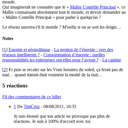
monde.
Qui imaginerait ne connaitre que le «
Maître Contrôle Principal
», ce
Maître connaissant absolument tout le monde, et devoir demander au
« Maître Contrôle Principal » pour parler à quelqu'un ?
Le réseau sauvera-t'il le monde ? M'enfin si on se sort les doigts…
Notes
[
1
]
Energie et géopolitique
-
La gestion de l’énergie : vers des
réseaux intelligents ?
-
Consommation d’énergie : quelles
responsabilités les entreprises ont-elles pour l’avenir ?
-
La cantine
[
2
] Et puis se recaler sur les Vrais horaires du soleil, ça ferait pas de
mal… quand minuit était vraiment la moitié de la nuit…
5 réactions
Fil des commentaires de ce billet
1
De
TimCruz
-
08/08/2011, 16:35
Je suis étonné que ton article ne provoque pas plus de
réactions. Je suis à 100% d'accord avec toi.