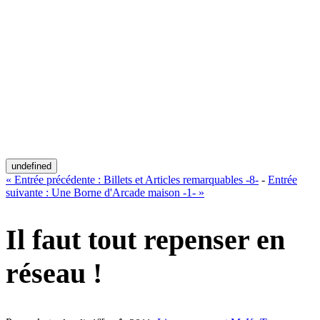
undefined
«
Entrée précédente :
Billets et Articles remarquables -8-
-
Entrée
suivante :
Une Borne d'Arcade maison -1-
»
Il faut tout repenser en
réseau !
er