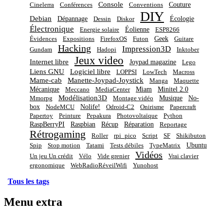
Console
Couture
Cinelerra
Conférences
Conventions
DIY
Debian
Dépannage
Écologie
Dessin
Diskor
Électronique
Éolienne
Energie solaire
ESP8266
Geek
Évidences
Expositions
FirefoxOS
Futon
Guitare
Hacking
Impression3D
Gundam
Hadopi
Inktober
Jeux video
Internet libre
Joypad magazine
Lego
Liens GNU
Logiciel libre
LOPPSI
LowTech
Macross
Mame-cab
Manette-Joypad-Joystick
Manga
Maquette
Mécanique
Miam
Minitel 2.0
Meccano
MediaCenter
Modélisation3D
Musique
No-
Mmorpg
Montage vidéo
box
Nolife!
NodeMCU
Odroid-C2
Onirisme
Papercraft
Papertoy
Peinture
Pepakura
Photovoltaïque
Python
RaspBerryPI
Raspbian
Récup
Réparation
Reportage
Rétrogaming
Roller
rpi_pico
Script
SF
Shikibuton
Ubuntu
Spip
Stop motion
Tatami
Tests débiles
TypeMatrix
Vidéos
Un jeu Un crédit
Vélo
Vide grenier
Vrai clavier
ergonomique
WebRadioRéveilWifi
Yunohost
Tous les tags
Menu extra