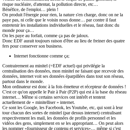
risque nucléaire, d'attentat, la pollution directe, etc…
Bénéfice, de l'emploi… plein !
On produit l'énergie pour rien, la nature s'en charge, donc on ne la
paye pas, ni celle que le voisin nous donne… par contre il faut
entretenir les installations individuelles et le réseau, faut donc du
monde pour ça…
On les paye au forfait, comme ça pas de jaloux.
Donc EDF aurait toujours raison d'être au lieu de freiner des quatre
fers pour conserver son business.
Internet fonctionne comme ça;
Contrairement au minitel (=EDF actuel) qui privilégie la
centralisation des données, mon minitel ne faisant que recevoir des
données, internet voit ses données éparpillées dans tout son réseau,
partout dans le monde.
Mon ordinateur est donc à la fois émetteur et récepteur de données !
C'est ce qu'on appelle le Pair à Pair (P2P) qui est à la base du réseau
internet… Même si certains services ont intérêt et tentent
actuellement de « minitelliser » internet.
Ce sont les Google, les Facebook, les Youtube, etc, qui sont à leur
tour chacun des sortes de minitel (par dessus internet) centralisant
respectivement les mail, les données de profils personnel et les
vidéos des gens, simplement en se les appropriant… On peut alors
les nommer «fournisseur de contenu et services»… même si c'est