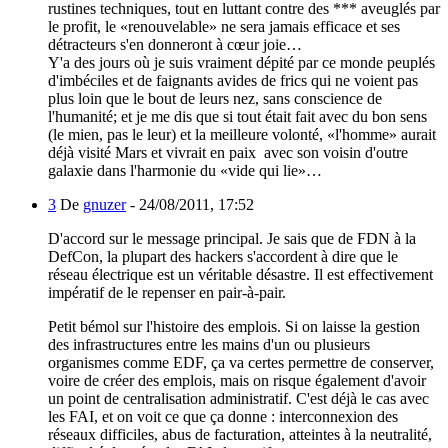
rustines techniques, tout en luttant contre des *** aveuglés par
le profit, le «renouvelable» ne sera jamais efficace et ses
détracteurs s'en donneront à cœur joie…
Y'a des jours où je suis vraiment dépité par ce monde peuplés
d'imbéciles et de faignants avides de frics qui ne voient pas
plus loin que le bout de leurs nez, sans conscience de
l'humanité; et je me dis que si tout était fait avec du bon sens
(le mien, pas le leur) et la meilleure volonté, «l'homme» aurait
déjà visité Mars et vivrait en paix avec son voisin d'outre
galaxie dans l'harmonie du «vide qui lie»…
3
De
gnuzer
-
24/08/2011, 17:52
D'accord sur le message principal. Je sais que de FDN à la
DefCon, la plupart des hackers s'accordent à dire que le
réseau électrique est un véritable désastre. Il est effectivement
impératif de le repenser en pair-à-pair.
Petit bémol sur l'histoire des emplois. Si on laisse la gestion
des infrastructures entre les mains d'un ou plusieurs
organismes comme EDF, ça va certes permettre de conserver,
voire de créer des emplois, mais on risque également d'avoir
un point de centralisation administratif. C'est déjà le cas avec
les FAI, et on voit ce que ça donne : interconnexion des
réseaux difficiles, abus de facturation, atteintes à la neutralité,