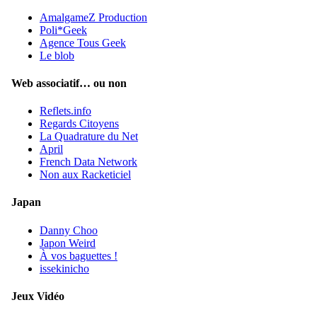
AmalgameZ Production
Poli*Geek
Agence Tous Geek
Le blob
Web associatif… ou non
Reflets.info
Regards Citoyens
La Quadrature du Net
April
French Data Network
Non aux Racketiciel
Japan
Danny Choo
Japon Weird
À vos baguettes !
issekinicho
Jeux Vidéo