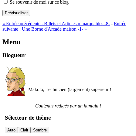
Se souvenir de moi sur ce blog
Prévisualiser
«
Entrée précédente :
Billets et Articles remarquables -8-
-
Entrée
suivante :
Une Borne d'Arcade maison -1-
»
Menu
Blogueur
Makoto, Technicien (largement) supérieur !
Contenus rédigés par un humain !
Sélecteur de thème
Auto
Clair
Sombre