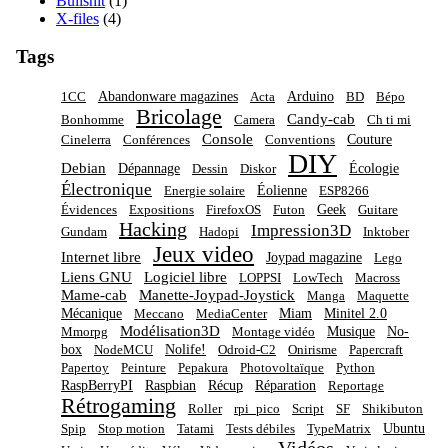
Bullshit
(1)
X-files
(4)
Tags
Abandonware magazines
Arduino
1CC
Acta
BD
Bépo
Bricolage
Candy-cab
Bonhomme
Camera
Ch ti mi
Console
Couture
Cinelerra
Conférences
Conventions
DIY
Debian
Dépannage
Écologie
Dessin
Diskor
Électronique
Éolienne
Energie solaire
ESP8266
Geek
Évidences
Expositions
FirefoxOS
Futon
Guitare
Hacking
Impression3D
Gundam
Hadopi
Inktober
Jeux video
Internet libre
Joypad magazine
Lego
Liens GNU
Logiciel libre
LOPPSI
LowTech
Macross
Mame-cab
Manette-Joypad-Joystick
Manga
Maquette
Mécanique
Miam
Minitel 2.0
Meccano
MediaCenter
Modélisation3D
Musique
No-
Mmorpg
Montage vidéo
box
Nolife!
NodeMCU
Odroid-C2
Onirisme
Papercraft
Papertoy
Peinture
Pepakura
Photovoltaïque
Python
RaspBerryPI
Raspbian
Récup
Réparation
Reportage
Rétrogaming
Roller
rpi_pico
Script
SF
Shikibuton
Ubuntu
Spip
Stop motion
Tatami
Tests débiles
TypeMatrix