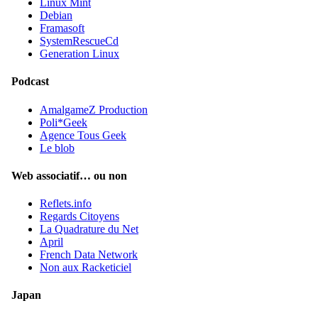
Linux Mint
Debian
Framasoft
SystemRescueCd
Generation Linux
Podcast
AmalgameZ Production
Poli*Geek
Agence Tous Geek
Le blob
Web associatif… ou non
Reflets.info
Regards Citoyens
La Quadrature du Net
April
French Data Network
Non aux Racketiciel
Japan