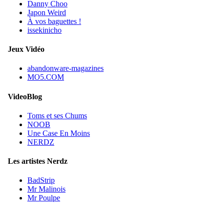
Danny Choo
Japon Weird
À vos baguettes !
issekinicho
Jeux Vidéo
abandonware-magazines
MO5.COM
VideoBlog
Toms et ses Chums
NOOB
Une Case En Moins
NERDZ
Les artistes Nerdz
BadStrip
Mr Malinois
Mr Poulpe