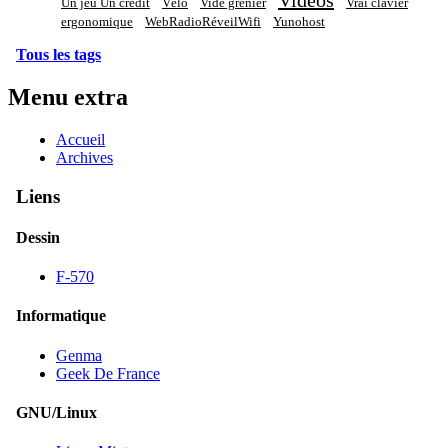
Vidéos
Un jeu Un crédit
Vélo
Vide grenier
Vrai clavier
ergonomique
WebRadioRéveilWifi
Yunohost
Tous les tags
Menu extra
Accueil
Archives
Liens
Dessin
F-570
Informatique
Genma
Geek De France
GNU/Linux