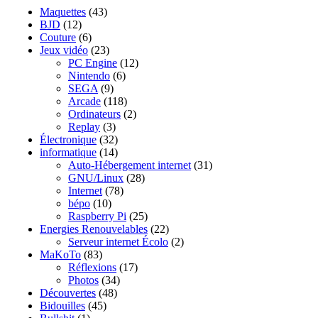
Maquettes
(43)
BJD
(12)
Couture
(6)
Jeux vidéo
(23)
PC Engine
(12)
Nintendo
(6)
SEGA
(9)
Arcade
(118)
Ordinateurs
(2)
Replay
(3)
Électronique
(32)
informatique
(14)
Auto-Hébergement internet
(31)
GNU/Linux
(28)
Internet
(78)
bépo
(10)
Raspberry Pi
(25)
Energies Renouvelables
(22)
Serveur internet Écolo
(2)
MaKoTo
(83)
Réflexions
(17)
Photos
(34)
Découvertes
(48)
Bidouilles
(45)