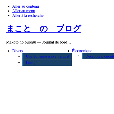
Aller au contenu
Aller au menu
Aller à la recherche
まこと の ブログ
Makoto no burogu — Journal de bord…
Divers
Électronique
Une éolienne à axe vertical
Décapotes, circui
Lumiplot