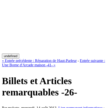
undefined
«
Entrée précédente :
Réparation de Haut-Parleur
-
Entrée suivante :
Une Borne d'Arcade maison -41-
»
Billets et Articles
remarquables -26-
Par makoto,
mercredi, 14 août 2013
.
Lien permanent
informatique
›