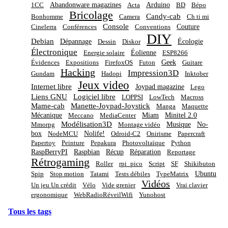
Abandonware magazines
Arduino
1CC
Acta
BD
Bépo
Bricolage
Candy-cab
Bonhomme
Camera
Ch ti mi
Console
Couture
Cinelerra
Conférences
Conventions
DIY
Debian
Dépannage
Écologie
Dessin
Diskor
Électronique
Éolienne
Energie solaire
ESP8266
Geek
Évidences
Expositions
FirefoxOS
Futon
Guitare
Hacking
Impression3D
Gundam
Hadopi
Inktober
Jeux video
Internet libre
Joypad magazine
Lego
Liens GNU
Logiciel libre
LOPPSI
LowTech
Macross
Mame-cab
Manette-Joypad-Joystick
Manga
Maquette
Mécanique
Miam
Minitel 2.0
Meccano
MediaCenter
Modélisation3D
Musique
No-
Mmorpg
Montage vidéo
box
Nolife!
NodeMCU
Odroid-C2
Onirisme
Papercraft
Papertoy
Peinture
Pepakura
Photovoltaïque
Python
RaspBerryPI
Raspbian
Récup
Réparation
Reportage
Rétrogaming
Roller
rpi_pico
Script
SF
Shikibuton
Ubuntu
Spip
Stop motion
Tatami
Tests débiles
TypeMatrix
Vidéos
Un jeu Un crédit
Vélo
Vide grenier
Vrai clavier
ergonomique
WebRadioRéveilWifi
Yunohost
Tous les tags