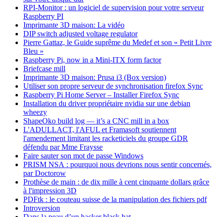
RPI-Monitor : un logiciel de supervision pour votre serveur
Raspberry PI
Imprimante 3D maison: La vidéo
DIP switch adjusted voltage regulator
Pierre Gattaz, le Guide suprême du Medef et son « Petit Livre
Bleu »
Raspberry Pi, now in a Mini-ITX form factor
Briefcase mill
Imprimante 3D maison: Prusa i3 (Box version)
Utiliser son propre serveur de synchronisation firefox Sync
Raspberry Pi Home Server – Installer Firefox Sync
Installation du driver propriétaire nvidia sur une debian
wheezy
ShapeOko build log — it’s a CNC mill in a box
L'ADULLACT, l'AFUL et Framasoft soutiennent
l'amendement limitant les racketiciels du groupe GDR
défendu par Mme Fraysse
Faire sauter son mot de passe Windows
PRISM NSA : pourquoi nous devrions nous sentir concernés,
par Doctorow
Prothèse de main : de dix mille à cent cinquante dollars grâce
à l'impression 3D
PDFtk : le couteau suisse de la manipulation des fichiers pdf
Introversion
Dans la peau d’un hacker black hat