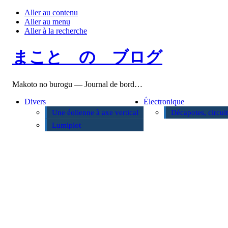
Aller au contenu
Aller au menu
Aller à la recherche
まこと の ブログ
Makoto no burogu — Journal de bord…
Divers
Électronique
Une éolienne à axe vertical
Décapotes, circui
Lumiplot