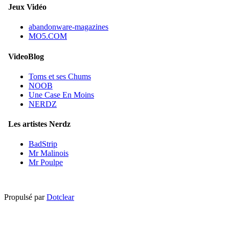
Jeux Vidéo
abandonware-magazines
MO5.COM
VideoBlog
Toms et ses Chums
NOOB
Une Case En Moins
NERDZ
Les artistes Nerdz
BadStrip
Mr Malinois
Mr Poulpe
Propulsé par
Dotclear