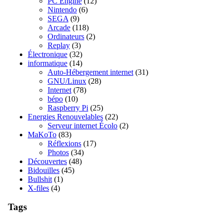
PC Engine
(12)
Nintendo
(6)
SEGA
(9)
Arcade
(118)
Ordinateurs
(2)
Replay
(3)
Électronique
(32)
informatique
(14)
Auto-Hébergement internet
(31)
GNU/Linux
(28)
Internet
(78)
bépo
(10)
Raspberry Pi
(25)
Energies Renouvelables
(22)
Serveur internet Écolo
(2)
MaKoTo
(83)
Réflexions
(17)
Photos
(34)
Découvertes
(48)
Bidouilles
(45)
Bullshit
(1)
X-files
(4)
Tags