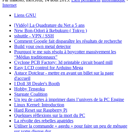
Internet
Liens GNU
[Vidéo] La Quadrature du Net a 5 ans
New Bon-Odori à Ikebukuro ( Tokyo )
sshuttle - VPN / SSH
Comment Google fait disparaître les résultats de recherche
Build your own metal detector
Pourquoi je me suis résolu à boycotter massivement les
“Médias traditionnaux”
Cyclone PCB Factory: 3d printable circuit board mill
Easy LCD control for Arduino Mega
Astuce Dotclear - mettre en avant un billet sur la page
d'accueil
I Doll 38 Dealer's Booth
Hobby Tengoku
Stargate Coalition
Un jeu de cartes à imprimer dans l’univers de la PC Engine
Linux Kernel: Introduction
Hard Reset sur Raspberry Pi
Quelques réflexions sur la mort du PC
La révolte des rebelles apatrides
Utiliser la commande « agedu » pour faire un peu de ménage
sur votre disque dur