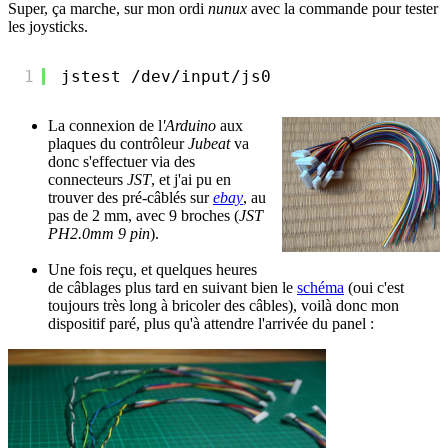
Super, ça marche, sur mon ordi
nunux
avec la commande pour tester
les joysticks.
1
jstest 
/dev/input/js0
La connexion de l
'Arduino
aux
plaques du contrôleur
Jubeat
va
donc s'effectuer via des
connecteurs
JST
, et j'ai pu en
trouver des pré-câblés sur
ebay
, au
pas de 2 mm, avec 9 broches (
JST
PH2.0mm 9 pin
).
Une fois reçu, et quelques heures
de câblages plus tard en suivant bien le
schéma
(oui c'est
toujours très long à bricoler des câbles), voilà donc mon
dispositif paré, plus qu'à attendre l'arrivée du panel :