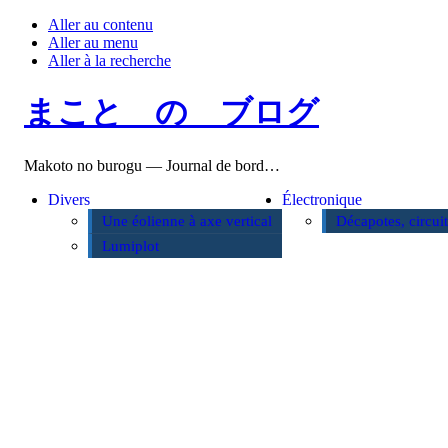
Aller au contenu
Aller au menu
Aller à la recherche
まこと の ブログ
Makoto no burogu — Journal de bord…
Divers
Électronique
Une éolienne à axe vertical
Décapotes, circui
Lumiplot