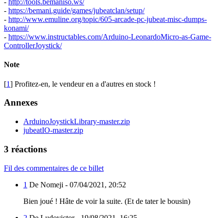
-
http://tools.bemaniso.ws/
-
https://bemani.guide/games/jubeatclan/setup/
-
http://www.emuline.org/topic/605-arcade-pc-jubeat-misc-dumps-
konami/
-
https://www.instructables.com/Arduino-LeonardoMicro-as-Game-
ControllerJoystick/
Note
[
1
] Profitez-en, le vendeur en a d'autres en stock !
Annexes
ArduinoJoystickLibrary-master.zip
jubeatIO-master.zip
3 réactions
Fil des commentaires de ce billet
1
De Nomeji -
07/04/2021, 20:52
Bien joué ! Hâte de voir la suite. (Et de tater le bousin)
2
De Ludovictor -
19/08/2021, 16:25