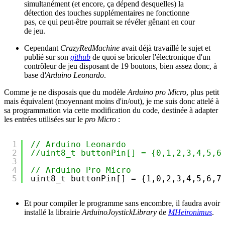
simultanément (et encore, ça dépend desquelles) la
détection des touches supplémentaires ne fonctionne
pas, ce qui peut-être pourrait se révéler gênant en cour
de jeu.
Cependant
CrazyRedMachine
avait déjà travaillé le sujet et
publié sur son
github
de quoi se bricoler l'électronique d'un
contrôleur de jeu disposant de 19 boutons, bien assez donc, à
base d
'Arduino Leonardo
.
Comme je ne disposais que du modèle
Arduino pro Micro
, plus petit
mais équivalent (moyennant moins d'in/out), je me suis donc attelé à
sa programmation via cette modification du code, destinée à adapter
les entrées utilisées sur le
pro Micro
:
1
// Arduino Leonardo
2
//uint8_t buttonPin[] = {0,1,2,3,4,5,6
3
4
// Arduino Pro Micro
5
uint8_t buttonPin[] = {1,0,2,3,4,5,6,7
Et pour compiler le programme sans encombre, il faudra avoir
installé la librairie
ArduinoJoystickLibrary
de
MHeironimus
.