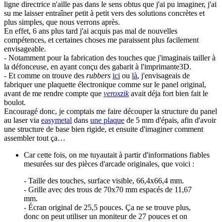
ligne directrice n'aille pas dans le sens obtus que j'ai pu imaginer, j'ai
su me laisser entraîner petit à petit vers des solutions concrètes et
plus simples, que nous verrons après.
En effet, 6 ans plus tard j'ai acquis pas mal de nouvelles
compétences, et certaines choses me paraissent plus facilement
envisageable.
- Notamment pour la fabrication des touches que j'imaginais tailler à
la défonceuse, en ayant conçu des gabarit à l'imprimante3D.
- Et comme on trouve des
rubbers
ici
ou
là
, j'envisageais de
fabriquer une plaquette électronique comme sur le panel original,
avant de me rendre compte que
veroxzik
avait déja fort bien fait le
boulot.
Encouragé donc, je comptais me faire découper la structure du panel
au laser via
easymetal
dans
une plaque
de 5 mm d'épais, afin d'avoir
une structure de base bien rigide, et ensuite d'imaginer comment
assembler tout ça…
Car cette fois, on me tuyautait à partir d'informations fiables
mesurées sur des pièces d'arcade originales, que voici :
- Taille des touches, surface visible, 66,4x66,4 mm.
- Grille avec des trous de 70x70 mm espacés de 11,67
mm.
- Écran original de 25,5 pouces. Ça ne se trouve plus,
donc on peut utiliser un moniteur de 27 pouces et on