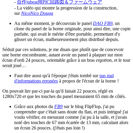
-
自作jubeat用PIC回路図＆ファームウェア
- La vidéo qui montre la progression de la construction,
sur
NicoNico Douga
Au même moment, je découvrais le panel
DAO FB9
, un
clone du panel de la borne originale, pour ainsi dire, une copie
parfaite, qui avait le mérite d'être portable, permettant d'y
glisser un écran, malheureusement plus distribué depuis.
Séduit par ces solutions, je me disais que plutôt que de concevoir
une borne encombrante, autant avoir un panel à plaquer sur mon
écran d'ordi 24 pouces, orientable grâce à un bras
ergotron
, et le tour
serait joué…
Faut dire aussi qu'à l'époque j'étais tombé sur
pas mal
d'informations erronées
à propos de l'écran de la borne !
On pouvait lire par-ci par-la qu'il faisait 22 pouces, réglé en
1280x720 et que les touches du panel mesuraient 65 mm de côtés.
Grâce aux photos du
FB9
sur le blog FlipFlop, j'ai pu
comprendre que c'était sans doute du flan, et puis intrigué j'ai
voulu vérifier, en mesurant comme j'ai pu à la salle, et j'avais
noté des touches de 67 mm écartée de 13 mm, calculant alors
un écran 26 pouces. (j'étais pas loin !)