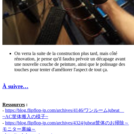
On verra la suite de la construction plus tard, mais côté
rénovation, je pense qu'il faudra prévoir un décapage avant
une nouvelle couche de peinture, ainsi que le polissage des
touches pour tenter d'améliorer l'aspect de tout ça.
À suivre…
Ressources
:
-
https://blog.flipflop-jp.com/archives/4146/ワンルームjubeat
~AC筐体搬入の様子~
-
https://blog.flipflop-jp.com/archives/4324/jubeat筐体のお掃除～
モニター裏編～