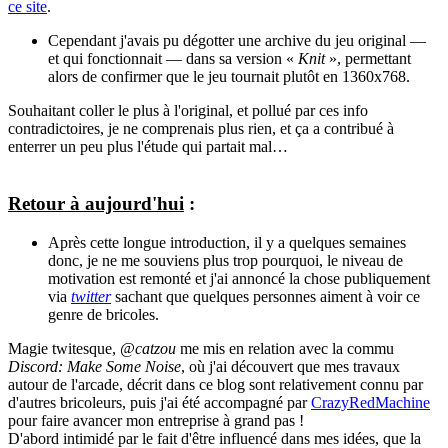
ce site
.
Cependant j'avais pu dégotter une archive du jeu original —
et qui fonctionnait — dans sa version «
Knit
», permettant
alors de confirmer que le jeu tournait plutôt en 1360x768.
Souhaitant coller le plus à l'original, et pollué par ces info
contradictoires, je ne comprenais plus rien, et ça a contribué à
enterrer un peu plus l'étude qui partait mal…
Retour à aujourd'hui
:
Après cette longue introduction, il y a quelques semaines
donc, je ne me souviens plus trop pourquoi, le niveau de
motivation est remonté et j'ai annoncé la chose publiquement
via
twitter
sachant que quelques personnes aiment à voir ce
genre de bricoles.
Magie twitesque,
@catzou
me mis en relation avec la commu
Discord: Make Some Noise
, où j'ai découvert que mes travaux
autour de l'arcade, décrit dans ce blog sont relativement connu par
d'autres bricoleurs, puis j'ai été accompagné par
CrazyRedMachine
pour faire avancer mon entreprise à grand pas !
D'abord intimidé par le fait d'être influencé dans mes idées, que la