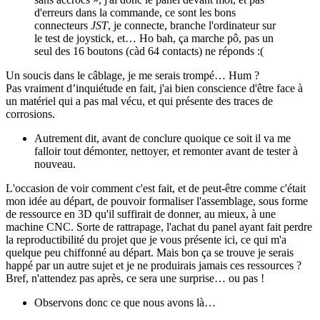
d'erreurs dans la commande, ce sont les bons
connecteurs
JST
, je connecte, branche l'ordinateur sur
le test de joystick, et… Ho bah, ça marche pô, pas un
seul des 16 boutons (càd 64 contacts) ne réponds :(
Un soucis dans le câblage, je me serais trompé… Hum ?
Pas vraiment d’inquiétude en fait, j'ai bien conscience d'être face à
un matériel qui a pas mal vécu, et qui présente des traces de
corrosions.
Autrement dit, avant de conclure quoique ce soit il va me
falloir tout démonter, nettoyer, et remonter avant de tester à
nouveau.
L'occasion de voir comment c'est fait, et de peut-être comme c'était
mon idée au départ, de pouvoir formaliser l'assemblage, sous forme
de ressource en 3D qu'il suffirait de donner, au mieux, à une
machine CNC. Sorte de rattrapage, l'achat du panel ayant fait perdre
la reproductibilité du projet que je vous présente ici, ce qui m'a
quelque peu chiffonné au départ. Mais bon ça se trouve je serais
happé par un autre sujet et je ne produirais jamais ces ressources ?
Bref, n'attendez pas après, ce sera une surprise… ou pas !
Observons donc ce que nous avons là…