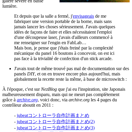
galère sévère en basse
lumière.
Et depuis que la salle a fermé, j'
envisageais
de me
fabriquer une version portable de la borne, mais sans
jamais lancer les choses sérieusement. J'avais quelques
idées de façons de faire et elles nécessitaient l'emploi
d'une découpeuse laser, j'avais d'ailleurs commencé à
me renseigner sur l'engin en FabLab…
Mais bon, je pense que j'étais freiné par la complexité
mécanique du panel 16 boutons à concevoir, on est ici
pas face à la trivialité de confection d'un stick arcade.
J'avais tout de même trouvé pas mal de documentation sur des
panels
DIY
, et on en trouve encore plus aujourd'hui, mais
globalement la recette reste la même, à base de microswitch :
À l'époque, c'est sur
NezBlog
que j'ai eu l'inspiration, site Japonais
malheureusement disparu, mais qui ne meurt pas complètement
grâce à
archive.org
, voici donc, via
archive.org
les 4 pages du
contrôleur aboutit en 2011 :
-
jubeatコントローラ自作計画まとめ
-
jubeatコントローラ自作計画まとめ(2)
-
jubeatコントローラ自作計画まとめ(3)