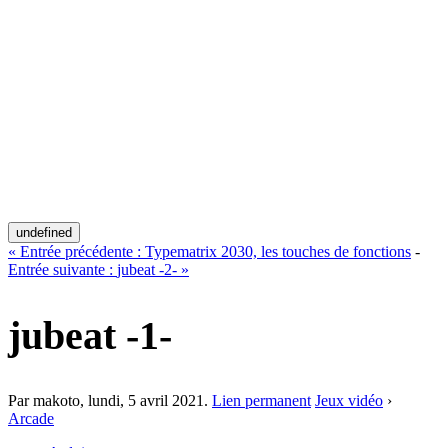
undefined
«
Entrée précédente :
Typematrix 2030, les touches de fonctions
-
Entrée suivante :
jubeat -2-
»
jubeat -1-
Par makoto,
lundi, 5 avril 2021
.
Lien permanent
Jeux vidéo
›
Arcade