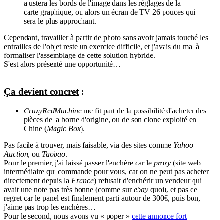
ajustera les bords de l'image dans les réglages de la
carte graphique, ou alors un écran de TV 26 pouces qui
sera le plus approchant.
Cependant, travailler à partir de photo sans avoir jamais touché les
entrailles de l'objet reste un exercice difficile, et j'avais du mal à
formaliser l'assemblage de cette solution hybride.
S'est alors présenté une opportunité…
Ça devient concret
:
CrazyRedMachine
me fit part de la possibilité d'acheter des
pièces de la borne d'origine, ou de son clone exploité en
Chine (
Magic Box
).
Pas facile à trouver, mais faisable, via des sites comme
Yahoo
Auction
, ou
Taobao
.
Pour le premier, j'ai laissé passer l'enchère car le
proxy
(site web
intermédiaire qui commande pour vous, car on ne peut pas acheter
directement depuis la
France
) refusait d'enchérir un vendeur qui
avait une note pas très bonne (comme sur
ebay
quoi), et pas de
regret car le panel est finalement parti autour de 300€, puis bon,
j'aime pas trop les enchères…
Pour le second, nous avons vu « poper »
cette annonce fort