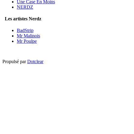
Une Case En Moins
NERDZ
Les artistes Nerdz
BadStrip
Mr Malinois
Mr Poulpe
Propulsé par
Dotclear