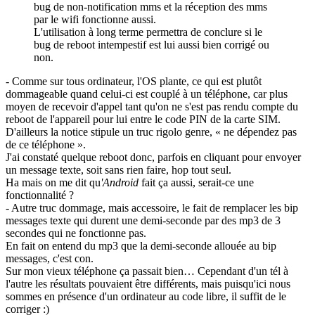
bug de non-notification mms et la réception des mms
par le wifi fonctionne aussi.
L'utilisation à long terme permettra de conclure si le
bug de reboot intempestif est lui aussi bien corrigé ou
non.
- Comme sur tous ordinateur, l'OS plante, ce qui est plutôt
dommageable quand celui-ci est couplé à un téléphone, car plus
moyen de recevoir d'appel tant qu'on ne s'est pas rendu compte du
reboot de l'appareil pour lui entre le code PIN de la carte SIM.
D'ailleurs la notice stipule un truc rigolo genre, « ne dépendez pas
de ce téléphone ».
J'ai constaté quelque reboot donc, parfois en cliquant pour envoyer
un message texte, soit sans rien faire, hop tout seul.
Ha mais on me dit qu
'Android
fait ça aussi, serait-ce une
fonctionnalité ?
- Autre truc dommage, mais accessoire, le fait de remplacer les bip
messages texte qui durent une demi-seconde par des mp3 de 3
secondes qui ne fonctionne pas.
En fait on entend du mp3 que la demi-seconde allouée au bip
messages, c'est con.
Sur mon vieux téléphone ça passait bien… Cependant d'un tél à
l'autre les résultats pouvaient être différents, mais puisqu'ici nous
sommes en présence d'un ordinateur au code libre, il suffit de le
corriger :)