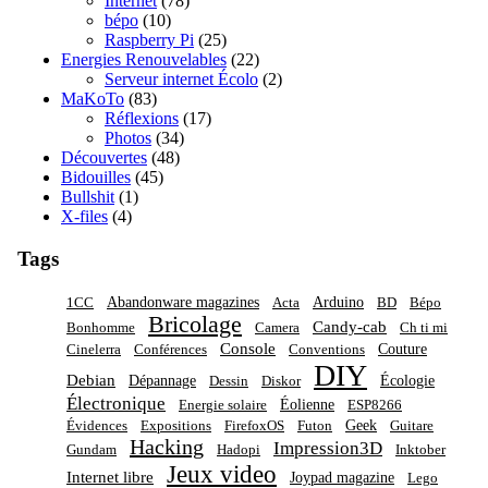
Internet
(78)
bépo
(10)
Raspberry Pi
(25)
Energies Renouvelables
(22)
Serveur internet Écolo
(2)
MaKoTo
(83)
Réflexions
(17)
Photos
(34)
Découvertes
(48)
Bidouilles
(45)
Bullshit
(1)
X-files
(4)
Tags
Abandonware magazines
Arduino
1CC
Acta
BD
Bépo
Bricolage
Candy-cab
Bonhomme
Camera
Ch ti mi
Console
Couture
Cinelerra
Conférences
Conventions
DIY
Debian
Dépannage
Écologie
Dessin
Diskor
Électronique
Éolienne
Energie solaire
ESP8266
Geek
Évidences
Expositions
FirefoxOS
Futon
Guitare
Hacking
Impression3D
Gundam
Hadopi
Inktober
Jeux video
Internet libre
Joypad magazine
Lego