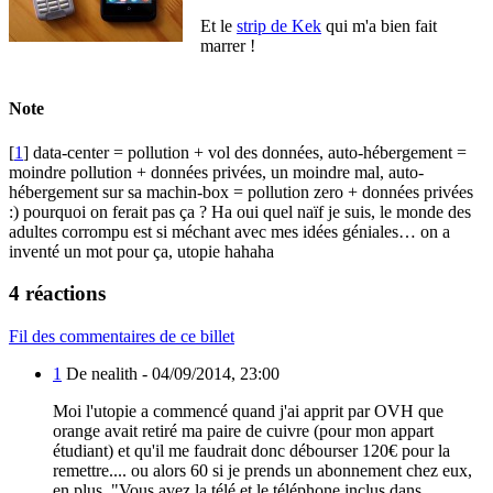
Et le
strip de Kek
qui m'a bien fait
marrer !
Note
[
1
] data-center = pollution + vol des données, auto-hébergement =
moindre pollution + données privées, un moindre mal, auto-
hébergement sur sa machin-box = pollution zero + données privées
:) pourquoi on ferait pas ça ? Ha oui quel naïf je suis, le monde des
adultes corrompu est si méchant avec mes idées géniales… on a
inventé un mot pour ça, utopie hahaha
4 réactions
Fil des commentaires de ce billet
1
De nealith -
04/09/2014, 23:00
Moi l'utopie a commencé quand j'ai apprit par OVH que
orange avait retiré ma paire de cuivre (pour mon appart
étudiant) et qu'il me faudrait donc débourser 120€ pour la
remettre.... ou alors 60 si je prends un abonnement chez eux,
en plus, "Vous avez la télé et le téléphone inclus dans