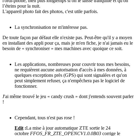
l'ordi-phone, bien plus longtemps si on le laisse tranquille et qu'on
l’éteins pour la nuit.
L'appareil photo fait des photos, c'est utile parfois.
La synchronisation ne m'intéresse pas.
De toute façon par défaut elle n'existe pas. Peut-être qu'il y a moyen
en installant des appli pour ça, mais je m'en fiche, je n'ai jamais eu le
besoin de « synchroniser » mes machines avec quoique ce soit.
Les applications, nombreuses pour couvrir tous mes besoins,
ne requièrent aucune autorisation d'accès à mes données, à
quelques exceptions près (GPS) qui sont signalées et qu'on
peut simplement refuser, ça n'empêchera pas le logiciel de
fonctionner.
J'ai même trouvé le jeu « candy crush » dont j'entends souvent parler
!
Cependant, tous n'est pas rose !
Edit
:
La mise à jour automatique ZTE sortie le 24
octobre
FFOS_FR_ZTE_OPENCV1.0.0B03
corrige le