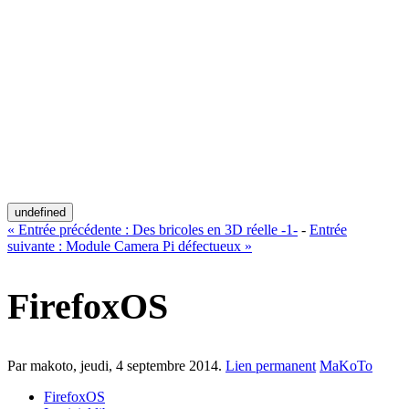
undefined
«
Entrée précédente :
Des bricoles en 3D réelle -1-
-
Entrée
suivante :
Module Camera Pi défectueux
»
FirefoxOS
Par makoto,
jeudi, 4 septembre 2014
.
Lien permanent
MaKoTo
FirefoxOS