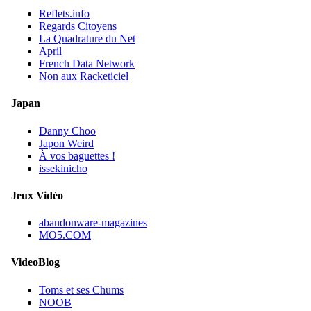
Reflets.info
Regards Citoyens
La Quadrature du Net
April
French Data Network
Non aux Racketiciel
Japan
Danny Choo
Japon Weird
À vos baguettes !
issekinicho
Jeux Vidéo
abandonware-magazines
MO5.COM
VideoBlog
Toms et ses Chums
NOOB