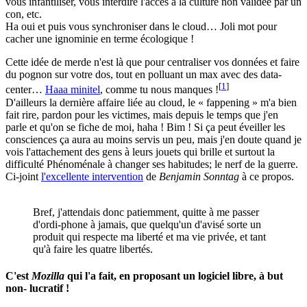
vous infantiliser, vous interdire l'accès à la culture non validée par un
con, etc.
Ha oui et puis vous synchroniser dans le cloud… Joli mot pour
cacher une ignominie en terme écologique !
Cette idée de merde n'est là que pour centraliser vos données et faire
du pognon sur votre dos, tout en polluant un max avec des data-
[
1
]
center…
Haaa minitel
, comme tu nous manques !
D'ailleurs la dernière affaire liée au cloud, le « fappening » m'a bien
fait rire, pardon pour les victimes, mais depuis le temps que j'en
parle et qu'on se fiche de moi, haha ! Bim ! Si ça peut éveiller les
consciences ça aura au moins servis un peu, mais j'en doute quand je
vois l'attachement des gens à leurs jouets qui brille et surtout la
difficulté Phénoménale à changer ses habitudes; le nerf de la guerre.
Ci-joint
l'excellente intervention
de
Benjamin Sonntag
à ce propos.
Bref, j'attendais donc patiemment, quitte à me passer
d'ordi-phone à jamais, que quelqu'un d'avisé sorte un
produit qui respecte ma liberté et ma vie privée, et tant
qu'à faire les quatre libertés.
C'est
Mozilla
qui l'a fait, en proposant un logiciel libre, à but
non- lucratif !