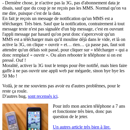
- Dernière chose, je n'active pas la 3G, pas d'abonnement data je
disais, sauf que du coup je ne reçois pas les MMS. Normal qu'on va
me dire, puisque c'est de la data.
En fait je reçois un message de notification qu'un MMS est a
télécharger. Très bien. Sauf que la notification, contrairement à tout
message texte n'est pas signalée d'un bip message, c'est en ouvrant
l'appli message par hasard qu'on peut donc s'apercevoir qu'un
MMS est a télécharger mais qu'il mouline déjà dans le vide, et là on
active la 3G, on clique « ouvrir » et… rien… ça passe pas, faut soit
attendre qu'un délais soit passé, pour cliquer sur « télécharger » qui a
donc remplacé « ouvrir ». Ou alors rebooter le téléphone si on est
pressé. Ouf !
Moralité, activer la 3G tout le temps pour être notifié, mais bien faire
gaffe à ne pas ouvrir une appli web par mégarde, sinon bye bye les
50 Mo !
Voilà, je ne me souviens pas avoir eu d'autres problèmes, pour le
reste ça roule.
D'autres bug,
sont recensés ici
.
Pour info mon ancien téléphone a 7 ans
et fonctionne très bien, donc pas
question de le jeter.
Un autres article très bien à lire.