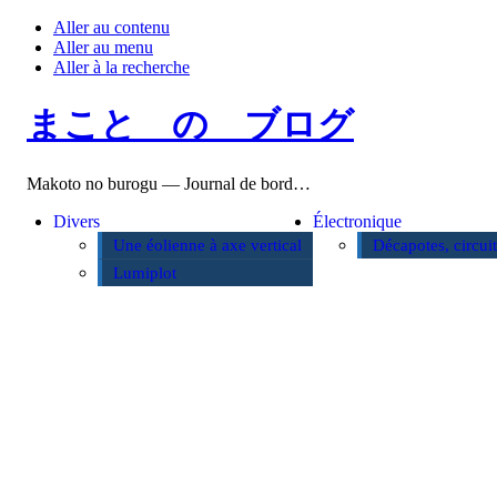
Aller au contenu
Aller au menu
Aller à la recherche
まこと の ブログ
Makoto no burogu — Journal de bord…
Divers
Électronique
Une éolienne à axe vertical
Décapotes, circui
Lumiplot