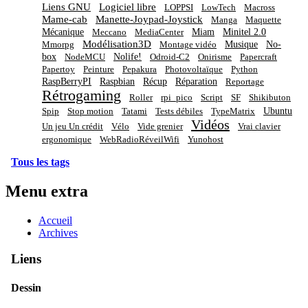
Liens GNU
Logiciel libre
LOPPSI
LowTech
Macross
Mame-cab
Manette-Joypad-Joystick
Manga
Maquette
Mécanique
Miam
Minitel 2.0
Meccano
MediaCenter
Modélisation3D
Musique
No-
Mmorpg
Montage vidéo
box
Nolife!
NodeMCU
Odroid-C2
Onirisme
Papercraft
Papertoy
Peinture
Pepakura
Photovoltaïque
Python
RaspBerryPI
Raspbian
Récup
Réparation
Reportage
Rétrogaming
Roller
rpi_pico
Script
SF
Shikibuton
Ubuntu
Spip
Stop motion
Tatami
Tests débiles
TypeMatrix
Vidéos
Un jeu Un crédit
Vélo
Vide grenier
Vrai clavier
ergonomique
WebRadioRéveilWifi
Yunohost
Tous les tags
Menu extra
Accueil
Archives
Liens
Dessin