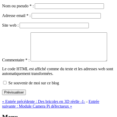
Nom ou pseudo
*
:
Adresse email
*
:
Site web :
Commentaire
*
:
Le code HTML est affiché comme du texte et les adresses web sont
automatiquement transformées.
Se souvenir de moi sur ce blog
Prévisualiser
«
Entrée précédente :
Des bricoles en 3D réelle -1-
-
Entrée
suivante :
Module Camera Pi défectueux
»