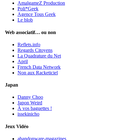
AmalgameZ Production
Poli*Geek
Agence Tous Geek
Le blob
Web associatif… ou non
Reflets.info
Regards Citoyens
La Quadrature du Net
April
French Data Network
Non aux Racketiciel
Japan
Danny Choo
Japon Weird
À vos baguettes !
issekinicho
Jeux Vidéo
abandonware-magazines