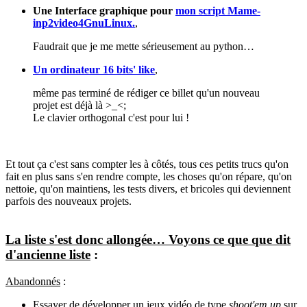
Une Interface graphique pour
mon script Mame-
inp2video4GnuLinux.
,
Faudrait que je me mette sérieusement au python…
Un ordinateur 16 bits' like
,
même pas terminé de rédiger ce billet qu'un nouveau
projet est déjà là >_<;
Le clavier orthogonal c'est pour lui !
Et tout ça c'est sans compter les à côtés, tous ces petits trucs qu'on
fait en plus sans s'en rendre compte, les choses qu'on répare, qu'on
nettoie, qu'on maintiens, les tests divers, et bricoles qui deviennent
parfois des nouveaux projets.
La liste s'est donc allongée… Voyons ce que que dit
d'ancienne liste
:
Abandonnés
:
Essayer de développer un jeux vidéo de type
shoot'em up
sur