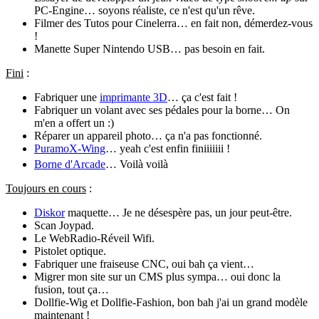
PC-Engine… soyons réaliste, ce n'est qu'un rêve.
Filmer des Tutos pour Cinelerra… en fait non, démerdez-vous
!
Manette Super Nintendo USB… pas besoin en fait.
Fini
:
Fabriquer une
imprimante 3D
… ça c'est fait !
Fabriquer un volant avec ses pédales pour la borne… On
m'en a offert un :)
Réparer un appareil photo… ça n'a pas fonctionné.
PuramoX-Wing
… yeah c'est enfin finiiiiiii !
Borne d'Arcade
… Voilà voilà
Toujours en cours
:
Diskor
maquette… Je ne désespère pas, un jour peut-être.
Scan Joypad.
Le WebRadio-Réveil Wifi.
Pistolet optique.
Fabriquer une fraiseuse CNC, oui bah ça vient…
Migrer mon site sur un CMS plus sympa… oui donc la
fusion, tout ça…
Dollfie-Wig et Dollfie-Fashion, bon bah j'ai un grand modèle
maintenant !