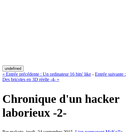
undefined
«
Entrée précédente :
Un ordinateur 16 bits' like
-
Entrée suivante :
Des bricoles en 3D réelle -4-
»
Chronique d'un hacker
laborieux -2-
Par makoto,
jeudi, 24 septembre 2015
.
Lien permanent
MaKoTo