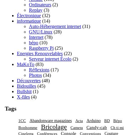
Ordinateurs
(2)
Replay
(3)
Électronique
(32)
informatique
(14)
Auto-Hébergement internet
(31)
GNU/Linux
(28)
Internet
(78)
bépo
(10)
Raspberry Pi
(25)
Energies Renouvelables
(22)
Serveur internet Écolo
(2)
MaKoTo
(83)
Réflexions
(17)
Photos
(34)
Découvertes
(48)
Bidouilles
(45)
Bullshit
(1)
X-files
(4)
Tags
Abandonware magazines
Arduino
1CC
Acta
BD
Bépo
Bricolage
Candy-cab
Bonhomme
Camera
Ch ti mi
Console
Couture
Cinelerra
Conférences
Conventions