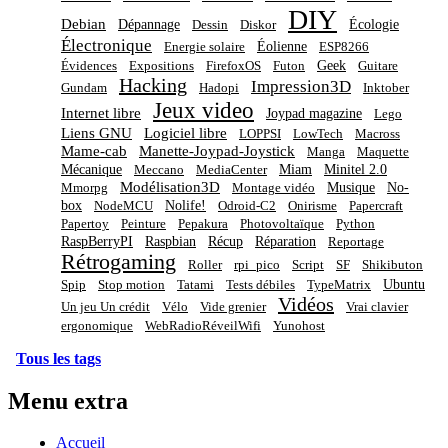
DIY
Debian
Dépannage
Écologie
Dessin
Diskor
Électronique
Éolienne
Energie solaire
ESP8266
Geek
Évidences
Expositions
FirefoxOS
Futon
Guitare
Hacking
Impression3D
Gundam
Hadopi
Inktober
Jeux video
Internet libre
Joypad magazine
Lego
Liens GNU
Logiciel libre
LOPPSI
LowTech
Macross
Mame-cab
Manette-Joypad-Joystick
Manga
Maquette
Mécanique
Miam
Minitel 2.0
Meccano
MediaCenter
Modélisation3D
Musique
No-
Mmorpg
Montage vidéo
box
Nolife!
NodeMCU
Odroid-C2
Onirisme
Papercraft
Papertoy
Peinture
Pepakura
Photovoltaïque
Python
RaspBerryPI
Raspbian
Récup
Réparation
Reportage
Rétrogaming
Roller
rpi_pico
Script
SF
Shikibuton
Ubuntu
Spip
Stop motion
Tatami
Tests débiles
TypeMatrix
Vidéos
Un jeu Un crédit
Vélo
Vide grenier
Vrai clavier
ergonomique
WebRadioRéveilWifi
Yunohost
Tous les tags
Menu extra
Accueil