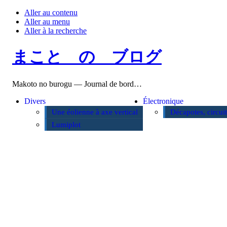
Aller au contenu
Aller au menu
Aller à la recherche
まこと の ブログ
Makoto no burogu — Journal de bord…
Divers
Électronique
Une éolienne à axe vertical
Décapotes, circui
Lumiplot