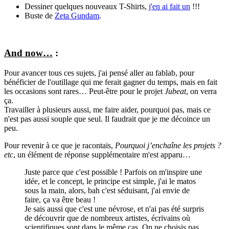
Dessiner quelques nouveaux T-Shirts,
j'en ai fait un
!!!
Buste de
Zeta Gundam
.
And now…
:
Pour avancer tous ces sujets, j'ai pensé aller au fablab, pour
bénéficier de l'outillage qui me ferait gagner du temps, mais en fait
les occasions sont rares… Peut-être pour le projet
Jubeat
, on verra
ça.
Travailler à plusieurs aussi, me faire aider, pourquoi pas, mais ce
n'est pas aussi souple que seul. Il faudrait que je me décoince un
peu.
Pour revenir à ce que je racontais,
Pourquoi j’enchaîne les projets ?
etc
, un élément de réponse supplémentaire m'est apparu…
Juste parce que c'est possible ! Parfois on m'inspire une
idée, et le concept, le principe est simple, j'ai le matos
sous la main, alors, bah c'est séduisant, j'ai envie de
faire, ça va être beau !
Je sais aussi que c'est une névrose, et n'ai pas été surpris
de découvrir que de nombreux artistes, écrivains où
scientifiques sont dans le même cas. On ne choisis pas