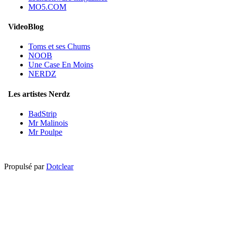
MO5.COM
VideoBlog
Toms et ses Chums
NOOB
Une Case En Moins
NERDZ
Les artistes Nerdz
BadStrip
Mr Malinois
Mr Poulpe
Propulsé par
Dotclear