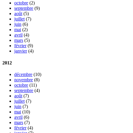
octobre
(2)
septembre
(9)
août
(5)
juillet
(7)
juin
(6)
mai
(2)
avril
(4)
mars
(5)
février
(9)
janvier
(4)
2012
décembre
(10)
novembre
(8)
octobre
(11)
septembre
(4)
août
(7)
juillet
(7)
juin
(7)
mai
(10)
avril
(6)
mars
(7)
février
(4)