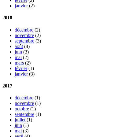
février
(2)
janvier
(2)
2018
décembre
(2)
novembre
(2)
septembre
(3)
août
(4)
juin
(3)
mai
(2)
mars
(2)
février
(1)
janvier
(3)
2017
décembre
(1)
novembre
(1)
octobre
(1)
septembre
(1)
juillet
(1)
juin
(1)
mai
(3)
avril
(4)