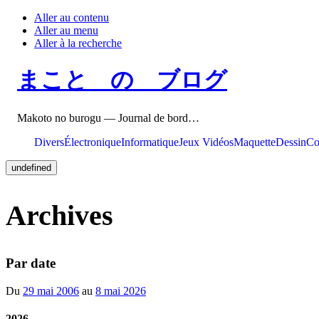
Aller au contenu
Aller au menu
Aller à la recherche
まこと の ブログ
Makoto no burogu — Journal de bord…
Divers
Électronique
Informatique
Jeux Vidéos
Maquette
Dessin
Co
undefined
Archives
Par date
Du
29 mai 2006
au
8 mai 2026
2026