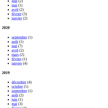
juin
(2)
mai
(1)
avril
(2)
février
(3)
janvier
(2)
2020
septembre
(1)
août
(1)
mai
(7)
avril
(2)
mars
(2)
février
(1)
janvier
(4)
2019
décembre
(4)
octobre
(1)
septembre
(1)
août
(2)
juin
(1)
mai
(3)