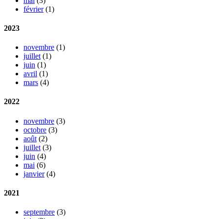
mai
(3)
février
(1)
2023
novembre
(1)
juillet
(1)
juin
(1)
avril
(1)
mars
(4)
2022
novembre
(3)
octobre
(3)
août
(2)
juillet
(3)
juin
(4)
mai
(6)
janvier
(4)
2021
septembre
(3)