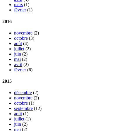
mars
(1)
février
(1)
2016
novembre
(2)
octobre
(3)
août
(4)
juillet
(2)
juin
(2)
mai
(2)
avril
(2)
février
(6)
2015
décembre
(2)
novembre
(2)
octobre
(1)
septembre
(12)
août
(1)
juillet
(1)
juin
(2)
mai
(2)