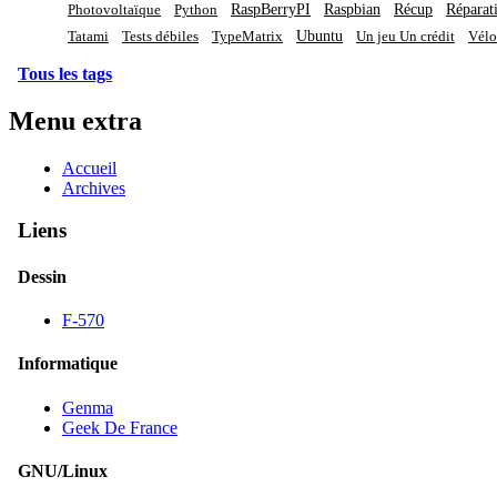
RaspBerryPI
Raspbian
Récup
Réparat
Photovoltaïque
Python
Ubuntu
Tatami
Tests débiles
TypeMatrix
Un jeu Un crédit
Vélo
Tous les tags
Menu extra
Accueil
Archives
Liens
Dessin
F-570
Informatique
Genma
Geek De France
GNU/Linux