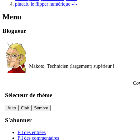
pincab, le flipper numérique -4-
Menu
Blogueur
Makoto, Technicien (largement) supérieur !
Con
Sélecteur de thème
Auto
Clair
Sombre
S'abonner
Fil des entrées
Fil des commentaires