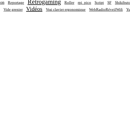
Rétrogaming
ion
Reportage
Roller
rpi_pico
Script
SF
Shikibut
Vidéos
Vide grenier
Vrai clavier ergonomique
WebRadioRéveilWifi
Yu