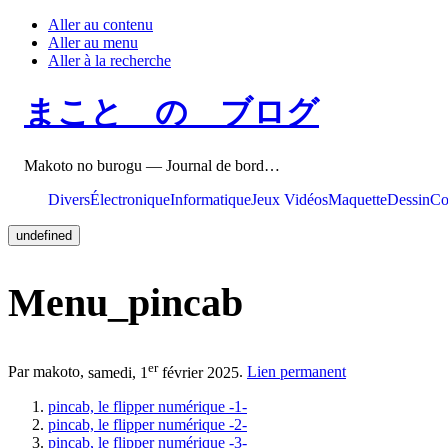
Aller au contenu
Aller au menu
Aller à la recherche
まこと の ブログ
Makoto no burogu — Journal de bord…
Divers
Électronique
Informatique
Jeux Vidéos
Maquette
Dessin
Co
undefined
Menu_pincab
er
Par makoto,
samedi, 1
février 2025
.
Lien permanent
pincab, le flipper numérique -1-
pincab, le flipper numérique -2-
pincab, le flipper numérique -3-