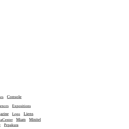
Console
es
ences
Expositions
Liens
azine
Lego
Miam
Minitel
aCenter
e
Pepakura