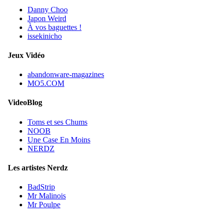
Danny Choo
Japon Weird
À vos baguettes !
issekinicho
Jeux Vidéo
abandonware-magazines
MO5.COM
VideoBlog
Toms et ses Chums
NOOB
Une Case En Moins
NERDZ
Les artistes Nerdz
BadStrip
Mr Malinois
Mr Poulpe