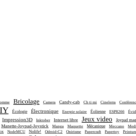
Bricolage
Candy-cab
homme
Camera
Ch ti mi
Cinelerra
Conférenc
IY
Électronique
Écologie
Éolienne
Energie solaire
ESP8266
Évid
Jeux video
Impression3D
Internet libre
Joypad mag
Inktober
Manette-Joypad-Joystick
Mécanique
Manga
Maquette
Meccano
Medi
ox
Nolife!
NodeMCU
Odroid-C2
Onirisme
Papercraft
Papertoy
Peintur