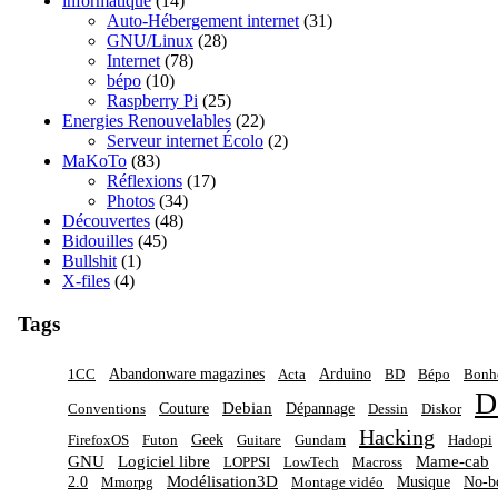
informatique
(14)
Auto-Hébergement internet
(31)
GNU/Linux
(28)
Internet
(78)
bépo
(10)
Raspberry Pi
(25)
Energies Renouvelables
(22)
Serveur internet Écolo
(2)
MaKoTo
(83)
Réflexions
(17)
Photos
(34)
Découvertes
(48)
Bidouilles
(45)
Bullshit
(1)
X-files
(4)
Tags
Abandonware magazines
Arduino
1CC
Acta
BD
Bépo
Bon
D
Debian
Couture
Dépannage
Conventions
Dessin
Diskor
Hacking
Geek
FirefoxOS
Futon
Guitare
Gundam
Hadopi
GNU
Logiciel libre
Mame-cab
LOPPSI
LowTech
Macross
Modélisation3D
2.0
Musique
No-b
Mmorpg
Montage vidéo