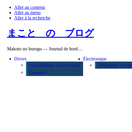
Aller au contenu
Aller au menu
Aller à la recherche
まこと の ブログ
Makoto no burogu — Journal de bord…
Divers
Électronique
Une éolienne à axe vertical
Décapotes, circui
Lumiplot