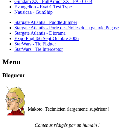
Gundam ZZ - FullArmor ZZ - FA-010-B
Evangelion - Eva01 Test Type
Nausicaa - GunShip
Stargate Atlantis - Puddle Jumper
Stargate Atlantis - Porte des étoiles de la galaxie Pegase
Stargate Atlantis - Diorama
Expo Flight66 Sept-Octobre 2006
StarWars - Tie Fighter
StarWars - Tie Interceptor
Menu
Blogueur
Makoto, Technicien (largement) supérieur !
Contenus rédigés par un humain !