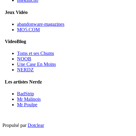
issekinicho
Jeux Vidéo
abandonware-magazines
MO5.COM
VideoBlog
Toms et ses Chums
NOOB
Une Case En Moins
NERDZ
Les artistes Nerdz
BadStrip
Mr Malinois
Mr Poulpe
Propulsé par
Dotclear