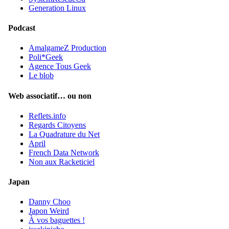
Generation Linux
Podcast
AmalgameZ Production
Poli*Geek
Agence Tous Geek
Le blob
Web associatif… ou non
Reflets.info
Regards Citoyens
La Quadrature du Net
April
French Data Network
Non aux Racketiciel
Japan
Danny Choo
Japon Weird
À vos baguettes !