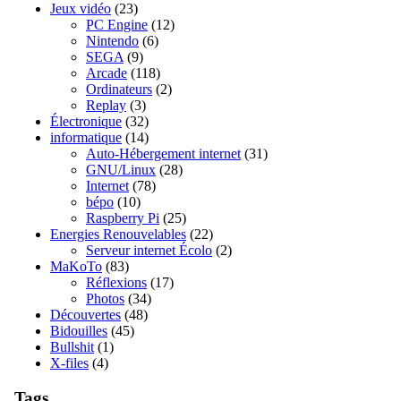
Jeux vidéo
(23)
PC Engine
(12)
Nintendo
(6)
SEGA
(9)
Arcade
(118)
Ordinateurs
(2)
Replay
(3)
Électronique
(32)
informatique
(14)
Auto-Hébergement internet
(31)
GNU/Linux
(28)
Internet
(78)
bépo
(10)
Raspberry Pi
(25)
Energies Renouvelables
(22)
Serveur internet Écolo
(2)
MaKoTo
(83)
Réflexions
(17)
Photos
(34)
Découvertes
(48)
Bidouilles
(45)
Bullshit
(1)
X-files
(4)
Tags