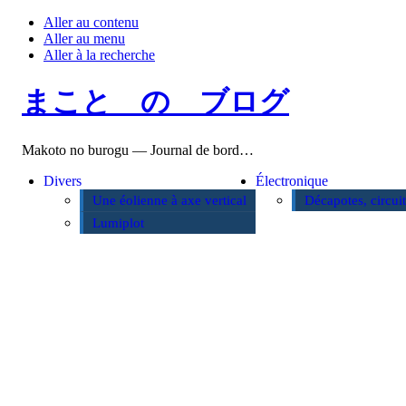
Aller au contenu
Aller au menu
Aller à la recherche
まこと の ブログ
Makoto no burogu — Journal de bord…
Divers
Électronique
Une éolienne à axe vertical
Décapotes, circui
Lumiplot