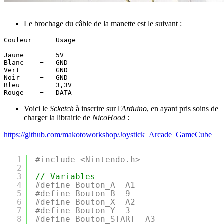
Le brochage du câble de la manette est le suivant :
Couleur  −   Usage 

Jaune    −   5V

Blanc    −   GND

Vert     −   GND

Noir     −   GND

Bleu     −   3,3V

Voici le
Scketch
à inscrire sur l
'Arduino
, en ayant pris soins de
charger la librairie de
NicoHood
:
https://github.com/makotoworkshop/Joystick_Arcade_GameCube
1
#include <Nintendo.h>
2
3
// Variables
4
#define Bouton_A  A1
5
#define Bouton_B  9
6
#define Bouton_X  A2
7
#define Bouton_Y  3
8
#define Bouton_START  A3