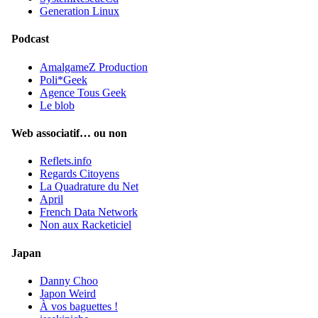
Generation Linux
Podcast
AmalgameZ Production
Poli*Geek
Agence Tous Geek
Le blob
Web associatif… ou non
Reflets.info
Regards Citoyens
La Quadrature du Net
April
French Data Network
Non aux Racketiciel
Japan
Danny Choo
Japon Weird
À vos baguettes !