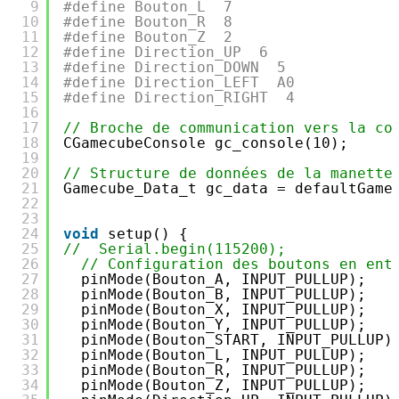
9
#define Bouton_L  7
10
#define Bouton_R  8
11
#define Bouton_Z  2
12
#define Direction_UP  6
13
#define Direction_DOWN  5
14
#define Direction_LEFT  A0
15
#define Direction_RIGHT  4
16
17
// Broche de communication vers la co
18
CGamecubeConsole gc_console(10);
19
20
// Structure de données de la manette
21
Gamecube_Data_t gc_data = defaultGame
22
23
24
void
setup() {
25
//  Serial.begin(115200);
26
// Configuration des boutons en ent
27
pinMode(Bouton_A, INPUT_PULLUP);
28
pinMode(Bouton_B, INPUT_PULLUP);
29
pinMode(Bouton_X, INPUT_PULLUP);
30
pinMode(Bouton_Y, INPUT_PULLUP);
31
pinMode(Bouton_START, INPUT_PULLUP)
32
pinMode(Bouton_L, INPUT_PULLUP);
33
pinMode(Bouton_R, INPUT_PULLUP);
34
pinMode(Bouton_Z, INPUT_PULLUP);