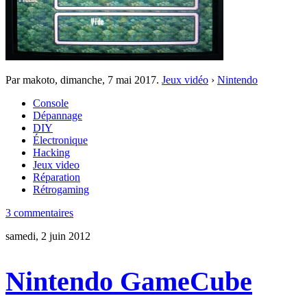
Par makoto,
dimanche, 7 mai 2017
.
Jeux vidéo
›
Nintendo
Console
Dépannage
DIY
Électronique
Hacking
Jeux video
Réparation
Rétrogaming
3 commentaires
samedi, 2 juin 2012
Nintendo GameCube