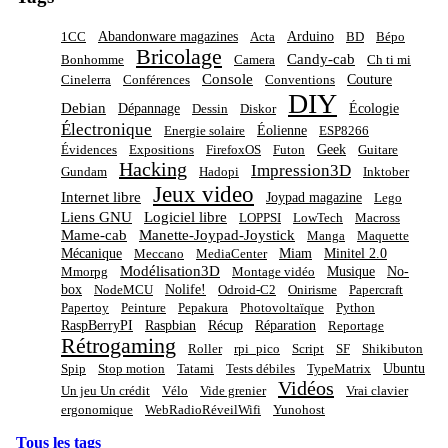
Abandonware magazines
Arduino
1CC
Acta
BD
Bépo
Bricolage
Candy-cab
Bonhomme
Camera
Ch ti mi
Console
Couture
Cinelerra
Conférences
Conventions
DIY
Debian
Dépannage
Écologie
Dessin
Diskor
Électronique
Éolienne
Energie solaire
ESP8266
Geek
Évidences
Expositions
FirefoxOS
Futon
Guitare
Hacking
Impression3D
Gundam
Hadopi
Inktober
Jeux video
Internet libre
Joypad magazine
Lego
Liens GNU
Logiciel libre
LOPPSI
LowTech
Macross
Mame-cab
Manette-Joypad-Joystick
Manga
Maquette
Mécanique
Miam
Minitel 2.0
Meccano
MediaCenter
Modélisation3D
Musique
No-
Mmorpg
Montage vidéo
box
Nolife!
NodeMCU
Odroid-C2
Onirisme
Papercraft
Papertoy
Peinture
Pepakura
Photovoltaïque
Python
RaspBerryPI
Raspbian
Récup
Réparation
Reportage
Rétrogaming
Roller
rpi_pico
Script
SF
Shikibuton
Ubuntu
Spip
Stop motion
Tatami
Tests débiles
TypeMatrix
Vidéos
Un jeu Un crédit
Vélo
Vide grenier
Vrai clavier
ergonomique
WebRadioRéveilWifi
Yunohost
Tous les tags