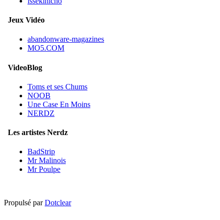
issekinicho
Jeux Vidéo
abandonware-magazines
MO5.COM
VideoBlog
Toms et ses Chums
NOOB
Une Case En Moins
NERDZ
Les artistes Nerdz
BadStrip
Mr Malinois
Mr Poulpe
Propulsé par
Dotclear