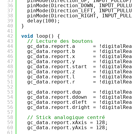
35
pinMode(Direction_UP, INPUT_PULLUP)
36
pinMode(Direction_DOWN, INPUT_PULLU
37
pinMode(Direction_LEFT, INPUT_PULLU
38
pinMode(Direction_RIGHT, INPUT_PULL
39
delay(100);
40
}
41
42
void
loop() {
43
// Lecture des boutons
44
gc_data.report.a      = !digitalRea
45
gc_data.report.b      = !digitalRea
46
gc_data.report.x      = !digitalRea
47
gc_data.report.y      = !digitalRea
48
gc_data.report.start  = !digitalRea
49
gc_data.report.z      = !digitalRea
50
gc_data.report.l      = !digitalRea
51
gc_data.report.r      = !digitalRea
52
53
gc_data.report.dup    = !digitalRea
54
gc_data.report.ddown  = !digitalRea
55
gc_data.report.dleft  = !digitalRea
56
gc_data.report.dright = !digitalRea
57
58
// Stick analogique centré
59
gc_data.report.xAxis = 128;
60
gc_data.report.yAxis = 128;
61