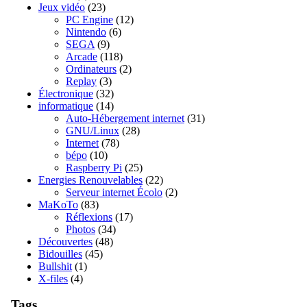
Jeux vidéo
(23)
PC Engine
(12)
Nintendo
(6)
SEGA
(9)
Arcade
(118)
Ordinateurs
(2)
Replay
(3)
Électronique
(32)
informatique
(14)
Auto-Hébergement internet
(31)
GNU/Linux
(28)
Internet
(78)
bépo
(10)
Raspberry Pi
(25)
Energies Renouvelables
(22)
Serveur internet Écolo
(2)
MaKoTo
(83)
Réflexions
(17)
Photos
(34)
Découvertes
(48)
Bidouilles
(45)
Bullshit
(1)
X-files
(4)
Tags