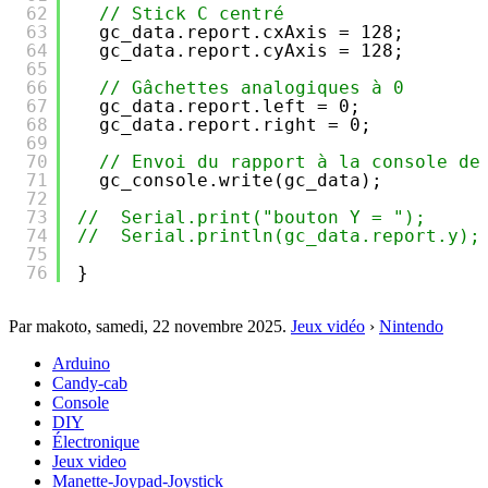
62
// Stick C centré
63
gc_data.report.cxAxis = 128;
64
gc_data.report.cyAxis = 128;
65
66
// Gâchettes analogiques à 0
67
gc_data.report.left = 0;
68
gc_data.report.right = 0;
69
70
// Envoi du rapport à la console de
71
gc_console.write(gc_data);
72
73
//  Serial.print("bouton Y = ");
74
//  Serial.println(gc_data.report.y);
75
76
}
Par makoto,
samedi, 22 novembre 2025
.
Jeux vidéo
›
Nintendo
Arduino
Candy-cab
Console
DIY
Électronique
Jeux video
Manette-Joypad-Joystick