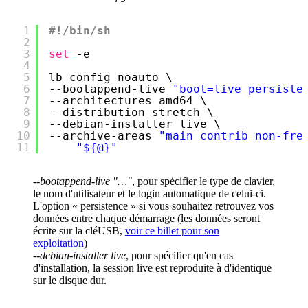
1
#!/bin/sh
2
3
set
-e
4
5
lb config noauto \
6
--bootappend-live 
"boot=live persiste
7
--architectures amd64 \
8
--distribution stretch \
9
--debian-installer live \
10
--archive-areas 
"main contrib non-fre
11
"${@}"
--bootappend-live "…"
, pour spécifier le type de clavier,
le nom d'utilisateur et le login automatique de celui-ci.
L'option « persistence » si vous souhaitez retrouvez vos
données entre chaque démarrage (les données seront
écrite sur la cléUSB,
voir ce billet pour son
exploitation
)
--debian-installer live
, pour spécifier qu'en cas
d'installation, la session live est reproduite à d'identique
sur le disque dur.