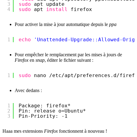
3
sudo
apt update
4
sudo
apt 
install
firefox
Pour activer la mise à jour automatique depuis le
ppa
1
echo
'Unattended-Upgrade::Allowed-Orig
Pour empêcher le remplacement par les mises à jours de
Firefox
en
snap
, éditer le fichier suivant :
1
sudo
nano 
/etc/apt/preferences
.d
/firef
Avec dedans :
1
Package: firefox*
2
Pin: release o=Ubuntu*
3
Pin-Priority: -1
Haaa mes extensions
Firefox
fonctionnent à nouveau !