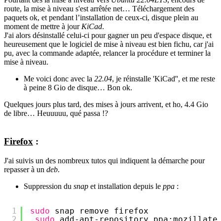
route, la mise à niveau s'est arrêtée net… Téléchargement des
paquets ok, et pendant l’installation de ceux-ci, disque plein au
moment de mettre à jour
KiCad
.
J'ai alors désinstallé celui-ci pour gagner un peu d'espace disque, et
heureusement que le logiciel de mise à niveau est bien fichu, car j'ai
pu, avec la commande adaptée, relancer la procédure et terminer la
mise à niveau.
Me voici donc avec la
22.04
, je réinstalle 'KiCad'', et me reste
à peine 8 Gio de disque… Bon ok.
Quelques jours plus tard, des mises à jours arrivent, et ho, 4.4 Gio
de libre… Heuuuuu, qué passa !?
Firefox
:
J'ai suivis un des nombreux tutos qui indiquent la démarche pour
repasser à un
deb
.
Suppression du
snap
et installation depuis le
ppa
:
1
sudo
snap remove firefox
2
sudo
add-apt-repository ppa:mozillate