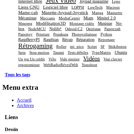
Jeux video
Internet libre
Joypad magazine
Lego
Liens GNU
Logiciel libre
LOPPSI
LowTech
Macross
Mame-cab
Manette-Joypad-Joystick
Manga
Maquette
Mécanique
Miam
Minitel 2.0
Meccano
MediaCenter
Modélisation3D
Musique
No-
Mmorpg
Montage vidéo
box
Nolife!
NodeMCU
Odroid-C2
Onirisme
Papercraft
Papertoy
Peinture
Pepakura
Photovoltaïque
Python
RaspBerryPI
Raspbian
Récup
Réparation
Reportage
Rétrogaming
Roller
rpi_pico
Script
SF
Shikibuton
Ubuntu
Spip
Stop motion
Tatami
Tests débiles
TypeMatrix
Vidéos
Un jeu Un crédit
Vélo
Vide grenier
Vrai clavier
ergonomique
WebRadioRéveilWifi
Yunohost
Tous les tags
Menu extra
Accueil
Archives
Liens
Dessin