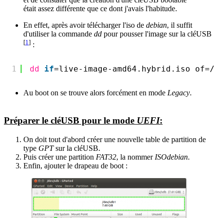
était assez différente que ce dont j'avais l'habitude.
En effet, après avoir télécharger l'iso de
debian
, il suffit
d'utiliser la commande
dd
pour pousser l'image sur la cléUSB
[
1
]
:
1
dd
if
=live-image-amd64.hybrid.iso of=
/
Au boot on se trouve alors forcément en mode
Legacy
.
Préparer le cléUSB pour le mode
UEFI
:
On doit tout d'abord créer une nouvelle table de partition de
type
GPT
sur la cléUSB.
Puis créer une partition
FAT32
, la nommer
ISOdebian
.
Enfin, ajouter le drapeau de boot :