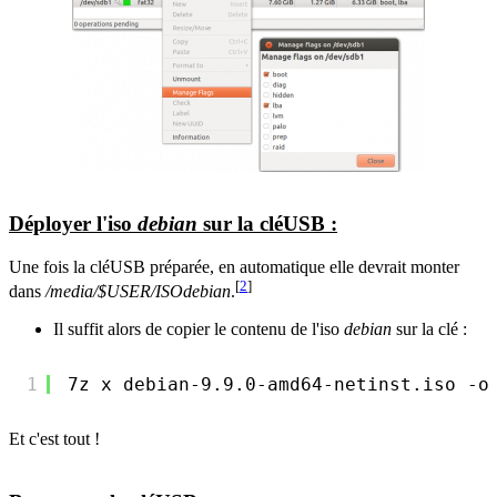
Déployer l'iso
debian
sur la cléUSB :
Une fois la cléUSB préparée, en automatique elle devrait monter
[
2
]
dans
/media/$USER/ISOdebian
.
Il suffit alors de copier le contenu de l'iso
debian
sur la clé :
1
7z x debian-9.9.0-amd64-netinst.iso -o
Et c'est tout !