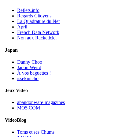
Reflets.info
Regards Citoyens
La Quadrature du Net
April
French Data Network
Non aux Racketiciel
Japan
Danny Choo
Japon Weird
À vos baguettes !
issekinicho
Jeux Vidéo
abandonware-magazines
MO5.COM
VideoBlog
Toms et ses Chums