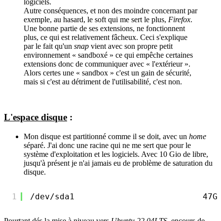
logiciels.
Autre conséquences, et non des moindre concernant par
exemple, au hasard, le soft qui me sert le plus,
Firefox
.
Une bonne partie de ses extensions, ne fonctionnent
plus, ce qui est relativement fâcheux. Ceci s'explique
par le fait qu'un
snap
vient avec son propre petit
environnement « sandboxé » ce qui empêche certaines
extensions donc de communiquer avec « l'extérieur ».
Alors certes une « sandbox » c'est un gain de sécurité,
mais si c'est au détriment de l'utilisabilité, c'est non.
L'espace disque
:
Mon disque est partitionné comme il se doit, avec un
home
séparé. J'ai donc une racine qui ne me sert que pour le
système d'exploitation et les logiciels. Avec 10 Gio de libre,
jusqu'à présent je n'ai jamais eu de problème de saturation du
disque.
1
/dev/sda1
47G
Pourtant dés la mise à niveau vers
Ubuntu 22.04LTS
, encours de