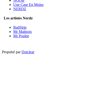
NOOB
Une Case En Moins
NERDZ
Les artistes Nerdz
BadStrip
Mr Malinois
Mr Poulpe
Propulsé par
Dotclear