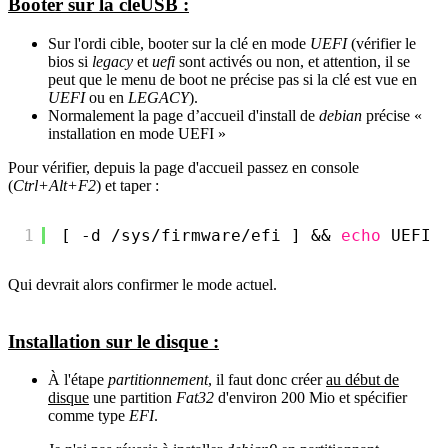
Booter sur la cléUSB :
Sur l'ordi cible, booter sur la clé en mode
UEFI
(vérifier le
bios si
legacy
et
uefi
sont activés ou non, et attention, il se
peut que le menu de boot ne précise pas si la clé est vue en
UEFI
ou en
LEGACY
).
Normalement la page d’accueil d'install de
debian
précise «
installation en mode UEFI »
Pour vérifier, depuis la page d'accueil passez en console
(
Ctrl+Alt+F2
) et taper :
1
[ -d 
/sys/firmware/efi
] && 
echo
UEFI 
Qui devrait alors confirmer le mode actuel.
Installation sur le disque :
À l'étape
partitionnement
, il faut donc créer
au début de
disque
une partition
Fat32
d'environ 200 Mio et spécifier
comme type
EFI
.