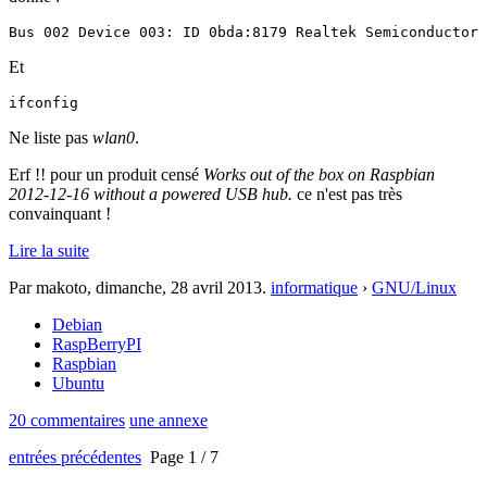
Bus 002 Device 003: ID 0bda:8179 Realtek Semiconductor 
Et
ifconfig
Ne liste pas
wlan0
.
Erf !! pour un produit censé
Works out of the box on Raspbian
2012-12-16 without a powered USB hub.
ce n'est pas très
convainquant !
Lire la suite
Par makoto,
dimanche, 28 avril 2013
.
informatique
›
GNU/Linux
Debian
RaspBerryPI
Raspbian
Ubuntu
20 commentaires
une annexe
entrées précédentes
Page 1 / 7