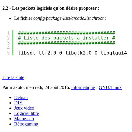
2.2 -
Les packets logiciels qu'on désire proposer
:
Le fichier
config/package-lists/arcade.list.chroot
:
1
#################################
2
# Liste des packets a installer #
3
#################################
4
5
libsdl-ttf2.0-0 libgtk2.0-0 libqtgui4 
Lire la suite
Par makoto,
mercredi, 24 août 2016
.
informatique
›
GNU/Linux
Debian
DIY
Jeux video
Logiciel libre
Mame-cab
Rétrogaming