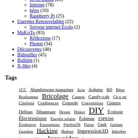
Internet
(78)
bépo
(10)
Raspberry Pi
(25)
Energies Renouvelables
(22)
Serveur internet Écolo
(2)
MaKoTo
(83)
Réflexions
(17)
Photos
(34)
Découvertes
(48)
Bidouilles
(45)
Bullshit
(1)
X-files
(4)
Tags
Abandonware magazines
Arduino
1CC
Acta
BD
Bépo
Bricolage
Candy-cab
Bonhomme
Camera
Ch ti mi
Console
Couture
Cinelerra
Conférences
Conventions
DIY
Debian
Dépannage
Écologie
Dessin
Diskor
Électronique
Éolienne
Energie solaire
ESP8266
Geek
Évidences
Expositions
FirefoxOS
Futon
Guitare
Hacking
Impression3D
Gundam
Hadopi
Inktober