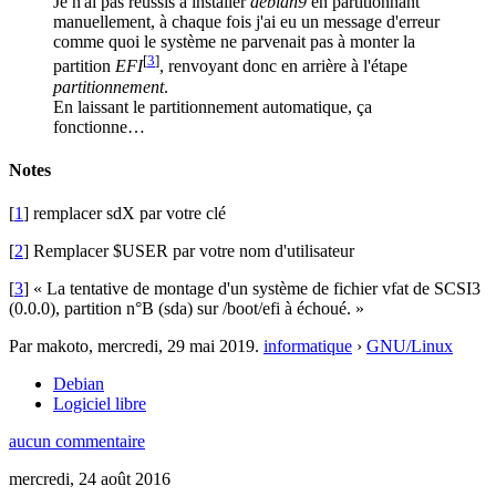
Je n'ai pas réussis à installer
debian9
en partitionnant
manuellement, à chaque fois j'ai eu un message d'erreur
comme quoi le système ne parvenait pas à monter la
[
3
]
partition
EFI
, renvoyant donc en arrière à l'étape
partitionnement
.
En laissant le partitionnement automatique, ça
fonctionne…
Notes
[
1
] remplacer sdX par votre clé
[
2
] Remplacer $USER par votre nom d'utilisateur
[
3
] « La tentative de montage d'un système de fichier vfat de SCSI3
(0.0.0), partition n°B (sda) sur /boot/efi à échoué. »
Par makoto,
mercredi, 29 mai 2019
.
informatique
›
GNU/Linux
Debian
Logiciel libre
aucun commentaire
mercredi, 24 août 2016