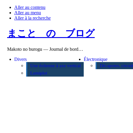
Aller au contenu
Aller au menu
Aller à la recherche
まこと の ブログ
Makoto no burogu — Journal de bord…
Divers
Électronique
Une éolienne à axe vertical
Décapotes, circui
Lumiplot