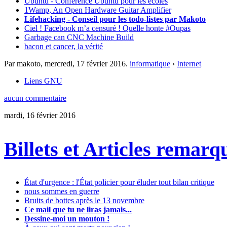
Ubuntu - Conférence Ubuntu pour les écoles
1Wamp, An Open Hardware Guitar Amplifier
Lifehacking - Conseil pour les todo-listes par Makoto
Ciel ! Facebook m’a censuré ! Quelle honte #Oupas
Garbage can CNC Machine Build
bacon et cancer, la vérité
Par makoto,
mercredi, 17 février 2016
.
informatique
›
Internet
Liens GNU
aucun commentaire
mardi, 16 février 2016
Billets et Articles remarq
État d'urgence : l'État policier pour éluder tout bilan critique
nous sommes en guerre
Bruits de bottes après le 13 novembre
Ce mail que tu ne liras jamais...
Dessine-moi un mouton !