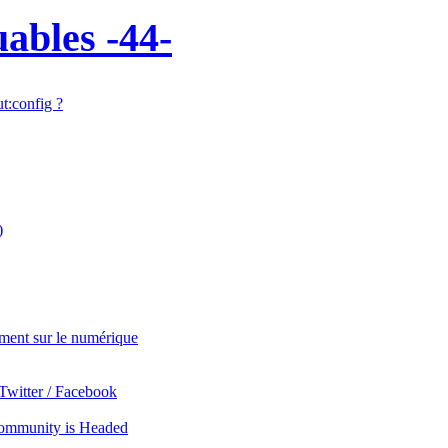
uables -44-
t:config ?
)
ement sur le numérique
Twitter / Facebook
ommunity is Headed