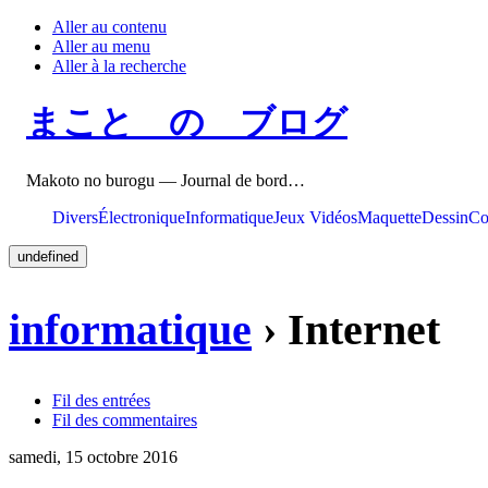
Aller au contenu
Aller au menu
Aller à la recherche
まこと の ブログ
Makoto no burogu — Journal de bord…
Divers
Électronique
Informatique
Jeux Vidéos
Maquette
Dessin
Co
undefined
informatique
› Internet
Fil des entrées
Fil des commentaires
samedi, 15 octobre 2016