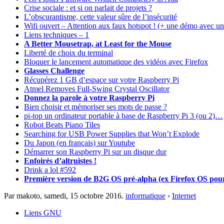
Crise sociale : et si on parlait de projets ?
L’obscurantisme, cette valeur sûre de l’insécurité
Wifi ouvert – Attention aux faux hotspot ! (+ une démo avec 
Liens techniques – 1
A Better Mousetrap, at Least for the Mouse
Liberté de choix du terminal
Bloquer le lancement automatique des vidéos avec Firefox
Glasses Challenge
Récupérez 1 GB d’espace sur votre Raspberry Pi
Atmel Removes Full-Swing Crystal Oscillator
Donnez la parole à votre Raspberry Pi
Bien choisir et mémoriser ses mots de passe ?
pi-top un ordinateur portable à base de Raspberry Pi 3 (ou 2)…
Robot Beats Piano Tiles
Searching for USB Power Supplies that Won’t Explode
Du Japon (en français) sur Youtube
Démarrer son Raspberry Pi sur un disque dur
Enfoirés d’altruistes !
Drink a lol #592
Première version de B2G OS pré-alpha (ex Firefox OS pou
Par makoto,
samedi, 15 octobre 2016
.
informatique
›
Internet
Liens GNU