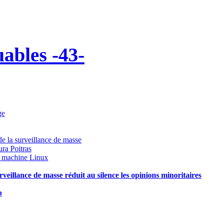
uables -43-
ge
e la surveillance de masse
ura Poitras
re machine Linux
eillance de masse réduit au silence les opinions minoritaires
b