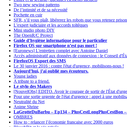
Two new sewing patterns
De l’intimité et de sa nécessité
Pochette en cuir
SFR, s’il vous plaît, libérerez les robots que vous retenez pr
L'expert judiciaire et les accords toltèques
Mini studio photo DIY
The OpenR/C Project
Guide d’hygiène informatique pour le particulier
Firefox OS sur smartphone n’est pas mort !
[Euronews] L'entretien complet avec Antoine Daniel
Accès administratif aux données de connexion : le Conseil d'Éta
FirefoxOS Export des SMS
Le 30 janvier 2016 : contre l'état d'urgence, mobilisons-nous !
Aujourd’hui, j’ai oublié mes écouteurs.
Young ladies
A tribute to a friend.
Le stylo des Makers
[NouvelObs] EDITO. Avoir le courage de sortir de l'État d'urg
Pour une sortie urgente de l'état d'urgence : appel à une mobilis
Neutralité du Net
Anime Shrine
LaGrotteDuBarbu – Ep134 – PlusCestLongPlusCestBon –
OMBRES
How to : relancer l’économie française avec 2000 euros