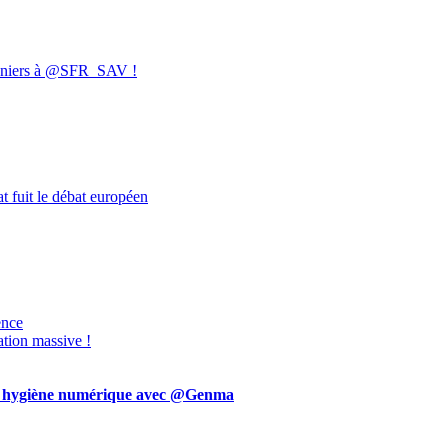
isonniers à @SFR_SAV !
t fuit le débat européen
ence
ation massive !
 hygiène numérique avec @Genma