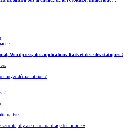
e
nance
l, Wordpress, des applications Rails et des sites statiques !
ers
s un danger démocratique ?
rs ?
eu…
lternatives.
e sécurité, il y a eu « un naufrage historique »