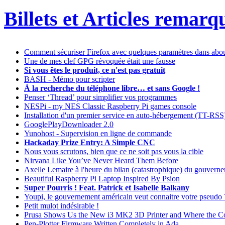
Billets et Articles remarq
Comment sécuriser Firefox avec quelques paramètres dans abou
Une de mes clef GPG révoquée était une fausse
Si vous êtes le produit, ce n'est pas gratuit
BASH - Mémo pour scripter
À la recherche du téléphone libre… et sans Google !
Penser ‘Thread’ pour simplifier vos programmes
NESPi - my NES Classic Raspberry Pi games console
Installation d'un premier service en auto-hébergement (TT-RSS
GooglePlayDownloader 2.0
Yunohost - Supervision en ligne de commande
Hackaday Prize Entry: A Simple CNC
Nous vous scrutons, bien que ce ne soit pas vous la cible
Nirvana Like You’ve Never Heard Them Before
Axelle Lemaire à l'heure du bilan (catastrophique) du gouvern
Beautiful Raspberry Pi Laptop Inspired By Psion
Super Pourris ! Feat. Patrick et Isabelle Balkany
Youpi, le gouvernement américain veut connaitre votre pseudo 
Petit mulot indésirable !
Prusa Shows Us the New i3 MK2 3D Printer and Where the C
Pen-Plotter Firmware Written Completely in Ada