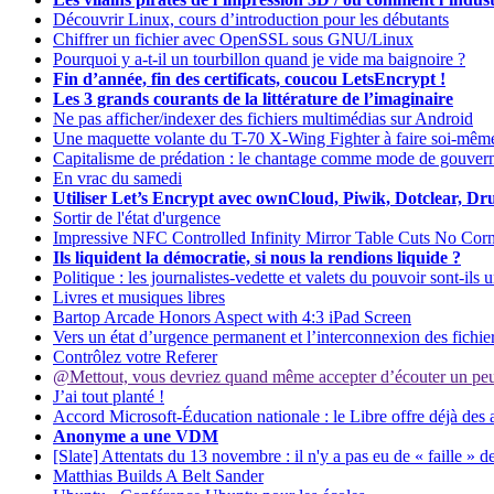
Découvrir Linux, cours d’introduction pour les débutants
Chiffrer un fichier avec OpenSSL sous GNU/Linux
Pourquoi y a-t-il un tourbillon quand je vide ma baignoire ?
Fin d’année, fin des certificats, coucou LetsEncrypt !
Les 3 grands courants de la littérature de l’imaginaire
Ne pas afficher/indexer des fichiers multimédias sur Android
Une maquette volante du T-70 X-Wing Fighter à faire soi-mêm
Capitalisme de prédation : le chantage comme mode de gouver
En vrac du samedi
Utiliser Let’s Encrypt avec ownCloud, Piwik, Dotclear, Drupa
Sortir de l'état d'urgence
Impressive NFC Controlled Infinity Mirror Table Cuts No Corn
Ils liquident la démocratie, si nous la rendions liquide ?
Politique : les journalistes-vedette et valets du pouvoir sont-il
Livres et musiques libres
Bartop Arcade Honors Aspect with 4:3 iPad Screen
Vers un état d’urgence permanent et l’interconnexion des fichie
Contrôlez votre Referer
@Mettout, vous devriez quand même accepter d’écouter un p
J’ai tout planté !
Accord Microsoft-Éducation nationale : le Libre offre déjà des a
Anonyme a une VDM
[Slate] Attentats du 13 novembre : il n'y a pas eu de « faille » d
Matthias Builds A Belt Sander