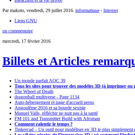
BleachBit et la vie privée
Par makoto,
vendredi, 29 juillet 2016
.
informatique
›
Internet
Liens GNU
un commentaire
mercredi, 17 février 2016
Billets et Articles remarq
Un monde parfait AOC 39
Tous les sites pour trouver des modèles 3D (à imprimer ou 
The Wheel of Death
dragonball multiverse - Page 1134
Auto-hébergement et page d'accueil perso
Angoulême 2016 et sa bourde sexiste
Manuel Valls, réfléchir ne nuit pas à la santé
FM 101 and Transmitter Build with Afroman
Comment ralentir le temps ?
Tinkercad – Un outil pour modéliser en 3D le plus simplement
Les vilains pirates de l’impression 3D / où comment l’indus