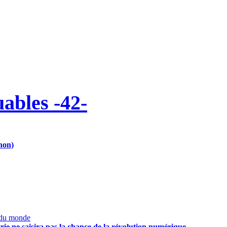
uables -42-
non)
 du monde
trie ne saisira pas la chance de la révolution numérique…