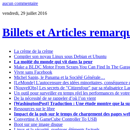
aucun commentaire
vendredi, 29 juillet 2016
Billets et Articles remarq
La crème de la crème
Compiler son noyau Linux sous Debian et Ubuntu
La moitié du monde qui vit dans la peur
Make a BLDC Motor From Scraps You Can Find In The Gara
Vivre sans Facebook
Michel Sapin, le Panama et la Société Générale…
[LeMonde] L'autocensure des idées minoritaires, conséquence d
[NouvelObs] Les secrets de "Citizenfour" par sa réalisatrice La
Un outil pour surveiller en temps réel les performances de vot
De la nécessité de se rappeler d’où l’on vient
[WashingtonPost] Traduction : Une étude montre que la surv
Ressources sur le libre
Impact de la pub sur le temps de chargement des pages we
Converting A GameCube Controller To USB
Boot sur une image disque
Linux et la sécurité, quelques éléments factuels