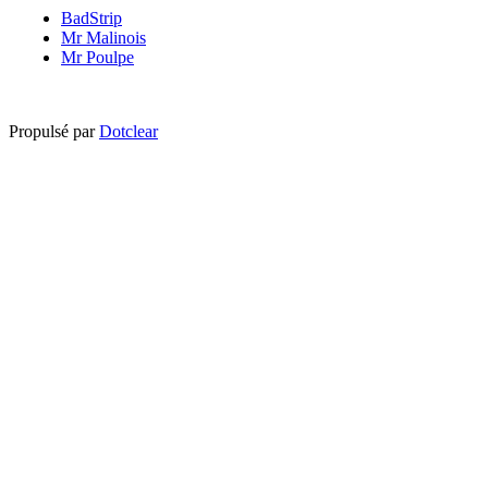
BadStrip
Mr Malinois
Mr Poulpe
Propulsé par
Dotclear