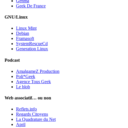
Genma
Geek De France
GNU/Linux
Linux Mint
Debian
Framasoft
SystemRescueCd
Generation Linux
Podcast
AmalgameZ Production
Poli*Geek
Agence Tous Geek
Le blob
Web associatif… ou non
Reflets.info
Regards Citoyens
La Quadrature du Net
April