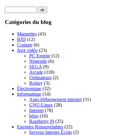
Catégories du blog
Maquettes
(43)
BJD
(12)
Couture
(6)
Jeux vidéo
(23)
PC Engine
(12)
Nintendo
(6)
SEGA
(9)
Arcade
(118)
Ordinateurs
(2)
Replay
(3)
Électronique
(32)
informatique
(14)
Auto-Hébergement internet
(31)
GNU/Linux
(28)
Internet
(78)
bépo
(10)
Raspberry Pi
(25)
Energies Renouvelables
(22)
Serveur internet Écolo
(2)