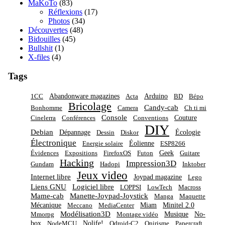
MaKoTo
(83)
Réflexions
(17)
Photos
(34)
Découvertes
(48)
Bidouilles
(45)
Bullshit
(1)
X-files
(4)
Tags
Abandonware magazines
Arduino
1CC
Acta
BD
Bépo
Bricolage
Candy-cab
Bonhomme
Camera
Ch ti mi
Console
Couture
Cinelerra
Conférences
Conventions
DIY
Debian
Dépannage
Écologie
Dessin
Diskor
Électronique
Éolienne
Energie solaire
ESP8266
Geek
Évidences
Expositions
FirefoxOS
Futon
Guitare
Hacking
Impression3D
Gundam
Hadopi
Inktober
Jeux video
Internet libre
Joypad magazine
Lego
Liens GNU
Logiciel libre
LOPPSI
LowTech
Macross
Mame-cab
Manette-Joypad-Joystick
Manga
Maquette
Mécanique
Miam
Minitel 2.0
Meccano
MediaCenter
Modélisation3D
Musique
No-
Mmorpg
Montage vidéo
box
Nolife!
NodeMCU
Odroid-C2
Onirisme
Papercraft