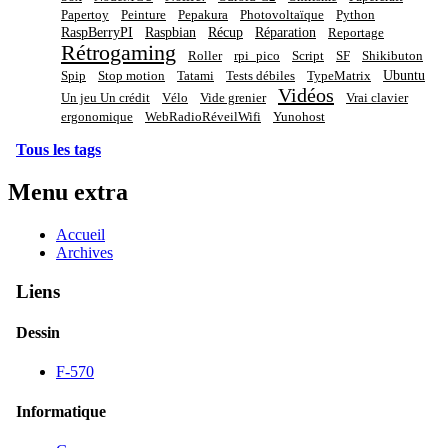
Papertoy
Peinture
Pepakura
Photovoltaïque
Python
RaspBerryPI
Raspbian
Récup
Réparation
Reportage
Rétrogaming
Roller
rpi_pico
Script
SF
Shikibuton
Ubuntu
Spip
Stop motion
Tatami
Tests débiles
TypeMatrix
Vidéos
Un jeu Un crédit
Vélo
Vide grenier
Vrai clavier
ergonomique
WebRadioRéveilWifi
Yunohost
Tous les tags
Menu extra
Accueil
Archives
Liens
Dessin
F-570
Informatique