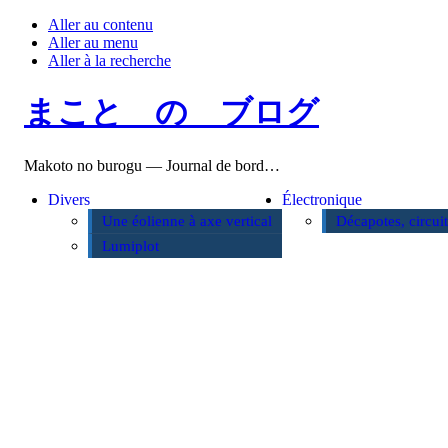
Aller au contenu
Aller au menu
Aller à la recherche
まこと の ブログ
Makoto no burogu — Journal de bord…
Divers
Électronique
Une éolienne à axe vertical
Décapotes, circui
Lumiplot