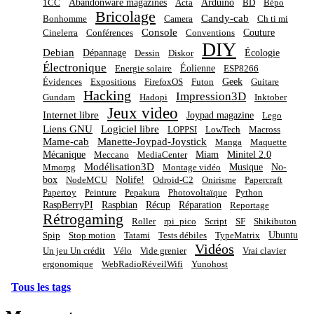
Abandonware magazines
Arduino
1CC
Acta
BD
Bépo
Bricolage
Candy-cab
Bonhomme
Camera
Ch ti mi
Console
Couture
Cinelerra
Conférences
Conventions
DIY
Debian
Dépannage
Écologie
Dessin
Diskor
Électronique
Éolienne
Energie solaire
ESP8266
Geek
Évidences
Expositions
FirefoxOS
Futon
Guitare
Hacking
Impression3D
Gundam
Hadopi
Inktober
Jeux video
Internet libre
Joypad magazine
Lego
Liens GNU
Logiciel libre
LOPPSI
LowTech
Macross
Mame-cab
Manette-Joypad-Joystick
Manga
Maquette
Mécanique
Miam
Minitel 2.0
Meccano
MediaCenter
Modélisation3D
Musique
No-
Mmorpg
Montage vidéo
box
Nolife!
NodeMCU
Odroid-C2
Onirisme
Papercraft
Papertoy
Peinture
Pepakura
Photovoltaïque
Python
RaspBerryPI
Raspbian
Récup
Réparation
Reportage
Rétrogaming
Roller
rpi_pico
Script
SF
Shikibuton
Ubuntu
Spip
Stop motion
Tatami
Tests débiles
TypeMatrix
Vidéos
Un jeu Un crédit
Vélo
Vide grenier
Vrai clavier
ergonomique
WebRadioRéveilWifi
Yunohost
Tous les tags