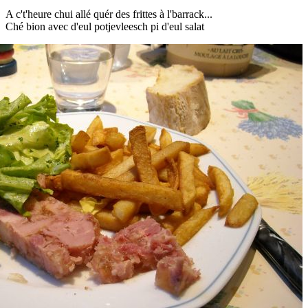
A c't'heure chui allé quér des frittes à l'barrack...
Ché bion avec d'eul potjevleesch pi d'eul salat