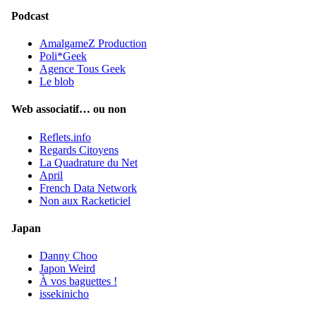
Podcast
AmalgameZ Production
Poli*Geek
Agence Tous Geek
Le blob
Web associatif… ou non
Reflets.info
Regards Citoyens
La Quadrature du Net
April
French Data Network
Non aux Racketiciel
Japan
Danny Choo
Japon Weird
À vos baguettes !
issekinicho