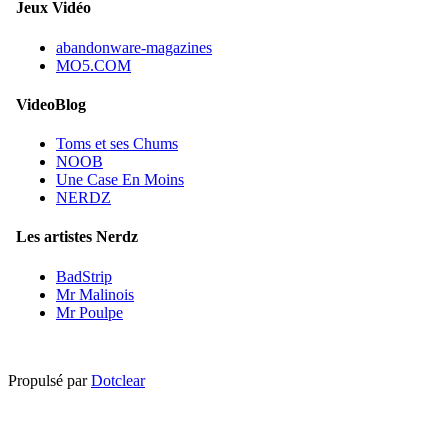
Jeux Vidéo
abandonware-magazines
MO5.COM
VideoBlog
Toms et ses Chums
NOOB
Une Case En Moins
NERDZ
Les artistes Nerdz
BadStrip
Mr Malinois
Mr Poulpe
Propulsé par
Dotclear