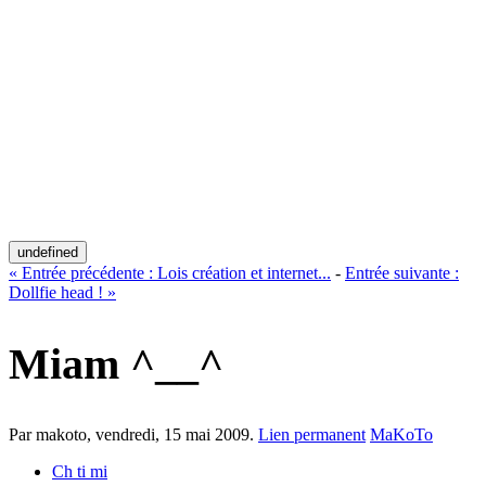
undefined
«
Entrée précédente :
Lois création et internet...
-
Entrée suivante :
Dollfie head !
»
Miam ^__^
Par makoto,
vendredi, 15 mai 2009
.
Lien permanent
MaKoTo
Ch ti mi