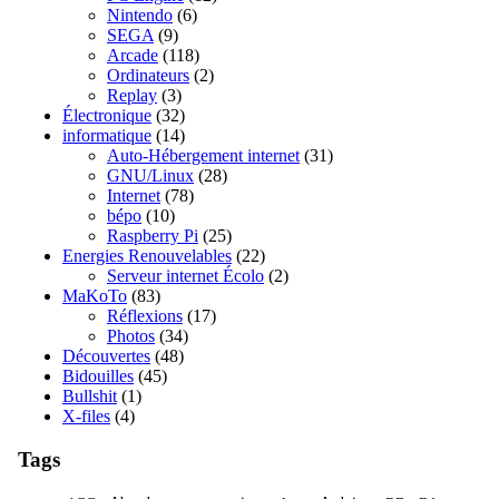
Nintendo
(6)
SEGA
(9)
Arcade
(118)
Ordinateurs
(2)
Replay
(3)
Électronique
(32)
informatique
(14)
Auto-Hébergement internet
(31)
GNU/Linux
(28)
Internet
(78)
bépo
(10)
Raspberry Pi
(25)
Energies Renouvelables
(22)
Serveur internet Écolo
(2)
MaKoTo
(83)
Réflexions
(17)
Photos
(34)
Découvertes
(48)
Bidouilles
(45)
Bullshit
(1)
X-files
(4)
Tags