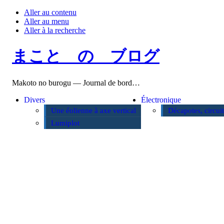
Aller au contenu
Aller au menu
Aller à la recherche
まこと の ブログ
Makoto no burogu — Journal de bord…
Divers
Électronique
Une éolienne à axe vertical
Décapotes, circui
Lumiplot