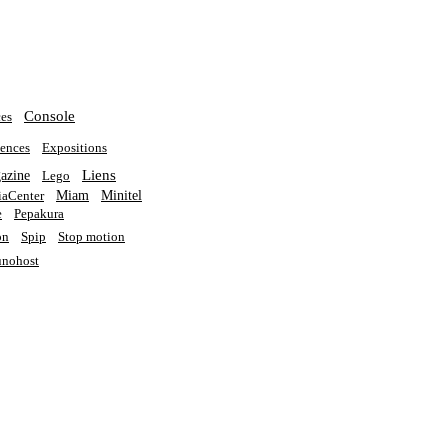
Console
es
ences
Expositions
Liens
azine
Lego
Miam
Minitel
aCenter
e
Pepakura
on
Spip
Stop motion
nohost