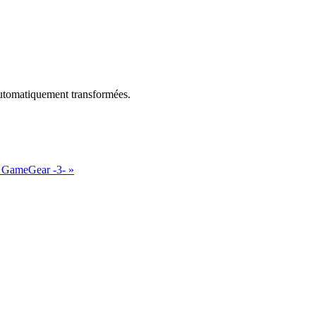
utomatiquement transformées.
GameGear -3-
»