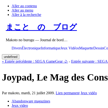
Aller au contenu
Aller au menu
Aller à la recherche
まこと の ブログ
Makoto no burogu — Journal de bord…
Divers
Électronique
Informatique
Jeux Vidéos
Maquette
Dessin
Co
undefined
«
Entrée précédente :
SEGA GameGear -2-
-
Entrée suivante :
SEGA 
Joypad, Le Mag des Conso
Par makoto,
mardi, 21 juillet 2009
.
Lien permanent
Jeux vidéo
Abandonware magazines
Jeux video