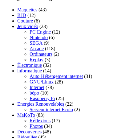
Maquettes
(43)
BJD
(12)
Couture
(6)
Jeux vidéo
(23)
PC Engine
(12)
Nintendo
(6)
SEGA
(9)
Arcade
(118)
Ordinateurs
(2)
Replay
(3)
Électronique
(32)
informatique
(14)
Auto-Hébergement internet
(31)
GNU/Linux
(28)
Internet
(78)
bépo
(10)
Raspberry Pi
(25)
Energies Renouvelables
(22)
Serveur internet Écolo
(2)
MaKoTo
(83)
Réflexions
(17)
Photos
(34)
Découvertes
(48)
Bidouilles
(45)