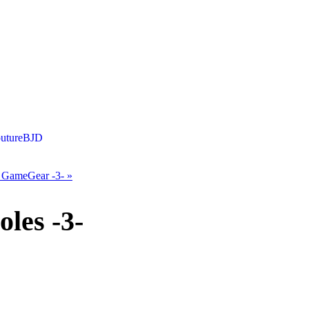
uture
BJD
GameGear -3-
»
les -3-