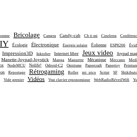
Bricolage
Candy-cab
homme
Camera
Ch ti mi
Cinelerra
Conférenc
IY
Électronique
Écologie
Éolienne
Energie solaire
ESP8266
Évid
Jeux video
Impression3D
Internet libre
Joypad mag
Inktober
Manette-Joypad-Joystick
Mécanique
Manga
Maquette
Meccano
Medi
ox
Nolife!
NodeMCU
Odroid-C2
Onirisme
Papercraft
Papertoy
Peintur
Rétrogaming
ion
Reportage
Roller
rpi_pico
Script
SF
Shikibut
Vidéos
Vide grenier
Vrai clavier ergonomique
WebRadioRéveilWifi
Yu