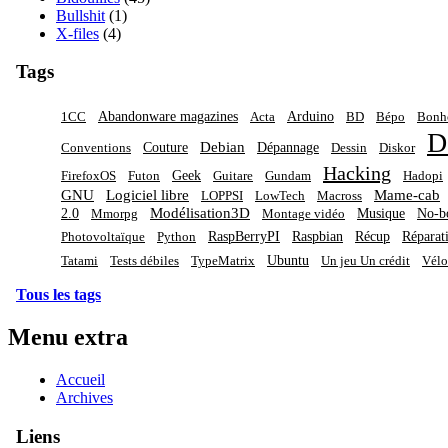
Bullshit
(1)
X-files
(4)
Tags
Abandonware magazines
Arduino
1CC
Acta
BD
Bépo
Bon
D
Debian
Couture
Dépannage
Conventions
Dessin
Diskor
Hacking
Geek
FirefoxOS
Futon
Guitare
Gundam
Hadopi
GNU
Logiciel libre
Mame-cab
LOPPSI
LowTech
Macross
Modélisation3D
2.0
Musique
No-b
Mmorpg
Montage vidéo
RaspBerryPI
Raspbian
Récup
Réparat
Photovoltaïque
Python
Ubuntu
Tatami
Tests débiles
TypeMatrix
Un jeu Un crédit
Vélo
Tous les tags
Menu extra
Accueil
Archives
Liens