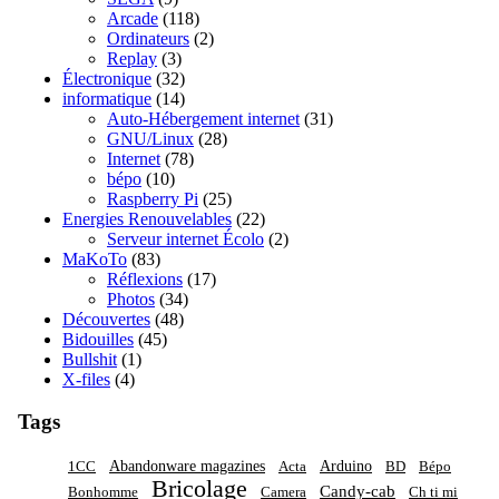
Arcade
(118)
Ordinateurs
(2)
Replay
(3)
Électronique
(32)
informatique
(14)
Auto-Hébergement internet
(31)
GNU/Linux
(28)
Internet
(78)
bépo
(10)
Raspberry Pi
(25)
Energies Renouvelables
(22)
Serveur internet Écolo
(2)
MaKoTo
(83)
Réflexions
(17)
Photos
(34)
Découvertes
(48)
Bidouilles
(45)
Bullshit
(1)
X-files
(4)
Tags
Abandonware magazines
Arduino
1CC
Acta
BD
Bépo
Bricolage
Candy-cab
Bonhomme
Camera
Ch ti mi