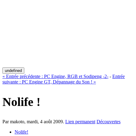
undefined
«
Entrée précédente :
PC Engine, RGB et Sodipeng -2-
-
Entrée
suivante :
PC Engine GT, Dépannage du Son !
»
Nolife !
Par makoto,
mardi, 4 août 2009
.
Lien permanent
Découvertes
Nolife!