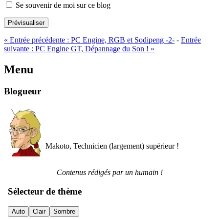
Se souvenir de moi sur ce blog
Prévisualiser
«
Entrée précédente :
PC Engine, RGB et Sodipeng -2-
-
Entrée
suivante :
PC Engine GT, Dépannage du Son !
»
Menu
Blogueur
Makoto, Technicien (largement) supérieur !
Contenus rédigés par un humain !
Sélecteur de thème
Auto
Clair
Sombre