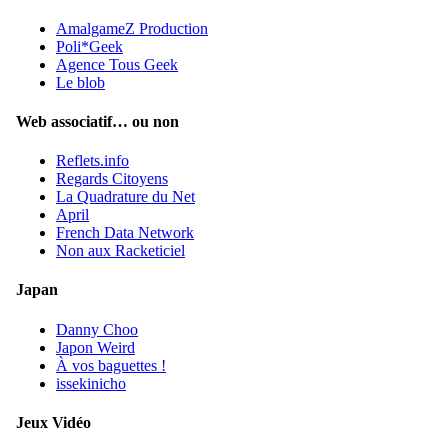
AmalgameZ Production
Poli*Geek
Agence Tous Geek
Le blob
Web associatif… ou non
Reflets.info
Regards Citoyens
La Quadrature du Net
April
French Data Network
Non aux Racketiciel
Japan
Danny Choo
Japon Weird
À vos baguettes !
issekinicho
Jeux Vidéo