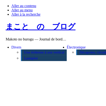
Aller au contenu
Aller au menu
Aller à la recherche
まこと の ブログ
Makoto no burogu — Journal de bord…
Divers
Électronique
Une éolienne à axe vertical
Décapotes, circui
Lumiplot