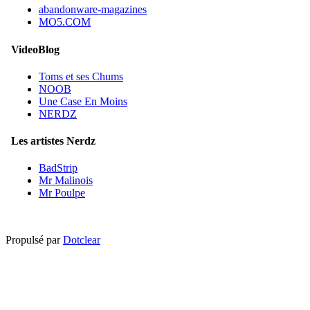
abandonware-magazines
MO5.COM
VideoBlog
Toms et ses Chums
NOOB
Une Case En Moins
NERDZ
Les artistes Nerdz
BadStrip
Mr Malinois
Mr Poulpe
Propulsé par
Dotclear