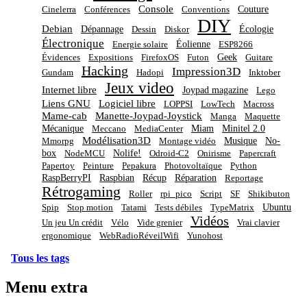
Console
Couture
Cinelerra
Conférences
Conventions
DIY
Debian
Dépannage
Écologie
Dessin
Diskor
Électronique
Éolienne
Energie solaire
ESP8266
Geek
Évidences
Expositions
FirefoxOS
Futon
Guitare
Hacking
Impression3D
Gundam
Hadopi
Inktober
Jeux video
Internet libre
Joypad magazine
Lego
Liens GNU
Logiciel libre
LOPPSI
LowTech
Macross
Mame-cab
Manette-Joypad-Joystick
Manga
Maquette
Mécanique
Miam
Minitel 2.0
Meccano
MediaCenter
Modélisation3D
Musique
No-
Mmorpg
Montage vidéo
box
Nolife!
NodeMCU
Odroid-C2
Onirisme
Papercraft
Papertoy
Peinture
Pepakura
Photovoltaïque
Python
RaspBerryPI
Raspbian
Récup
Réparation
Reportage
Rétrogaming
Roller
rpi_pico
Script
SF
Shikibuton
Ubuntu
Spip
Stop motion
Tatami
Tests débiles
TypeMatrix
Vidéos
Un jeu Un crédit
Vélo
Vide grenier
Vrai clavier
ergonomique
WebRadioRéveilWifi
Yunohost
Tous les tags
Menu extra