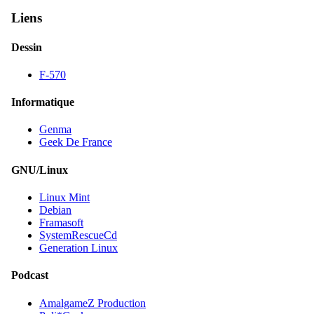
Liens
Dessin
F-570
Informatique
Genma
Geek De France
GNU/Linux
Linux Mint
Debian
Framasoft
SystemRescueCd
Generation Linux
Podcast
AmalgameZ Production