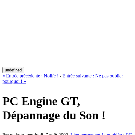
undefined
«
Entrée précédente :
Nolife !
-
Entrée suivante :
Ne pas oublier
pourquoi !
»
PC Engine GT,
Dépannage du Son !
Par makoto,
vendredi, 7 août 2009
.
Lien permanent
Jeux vidéo
›
PC