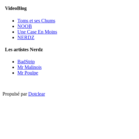
VideoBlog
Toms et ses Chums
NOOB
Une Case En Moins
NERDZ
Les artistes Nerdz
BadStrip
Mr Malinois
Mr Poulpe
Propulsé par
Dotclear