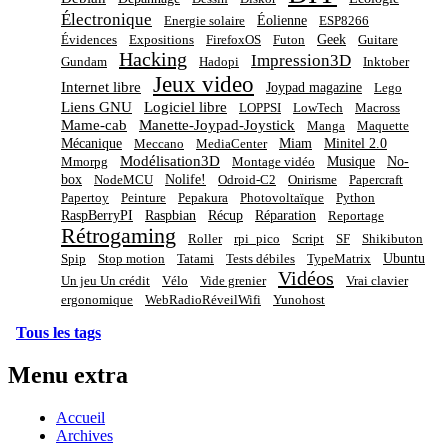
Électronique
Éolienne
Energie solaire
ESP8266
Geek
Évidences
Expositions
FirefoxOS
Futon
Guitare
Hacking
Impression3D
Gundam
Hadopi
Inktober
Jeux video
Internet libre
Joypad magazine
Lego
Liens GNU
Logiciel libre
LOPPSI
LowTech
Macross
Mame-cab
Manette-Joypad-Joystick
Manga
Maquette
Mécanique
Miam
Minitel 2.0
Meccano
MediaCenter
Modélisation3D
Musique
No-
Mmorpg
Montage vidéo
box
Nolife!
NodeMCU
Odroid-C2
Onirisme
Papercraft
Papertoy
Peinture
Pepakura
Photovoltaïque
Python
RaspBerryPI
Raspbian
Récup
Réparation
Reportage
Rétrogaming
Roller
rpi_pico
Script
SF
Shikibuton
Ubuntu
Spip
Stop motion
Tatami
Tests débiles
TypeMatrix
Vidéos
Un jeu Un crédit
Vélo
Vide grenier
Vrai clavier
ergonomique
WebRadioRéveilWifi
Yunohost
Tous les tags
Menu extra
Accueil
Archives