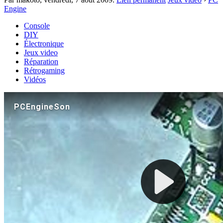
Engine
Console
DIY
Électronique
Jeux video
Réparation
Rétrogaming
Vidéos