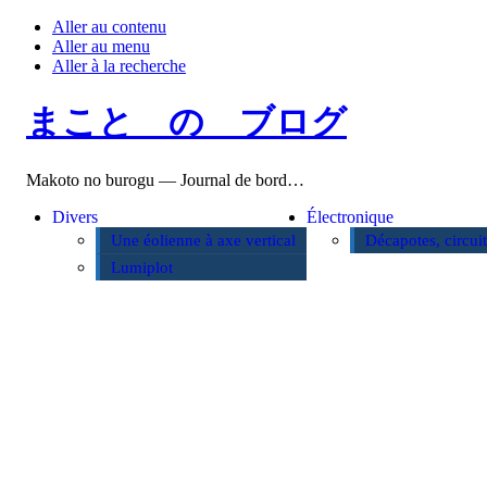
Aller au contenu
Aller au menu
Aller à la recherche
まこと の ブログ
Makoto no burogu — Journal de bord…
Divers
Électronique
Une éolienne à axe vertical
Décapotes, circui
Lumiplot