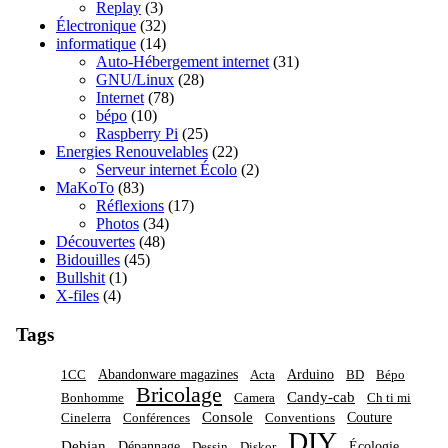
Replay
(3)
Électronique
(32)
informatique
(14)
Auto-Hébergement internet
(31)
GNU/Linux
(28)
Internet
(78)
bépo
(10)
Raspberry Pi
(25)
Energies Renouvelables
(22)
Serveur internet Écolo
(2)
MaKoTo
(83)
Réflexions
(17)
Photos
(34)
Découvertes
(48)
Bidouilles
(45)
Bullshit
(1)
X-files
(4)
Tags
Abandonware magazines
Arduino
1CC
Acta
BD
Bépo
Bricolage
Candy-cab
Bonhomme
Camera
Ch ti mi
Console
Couture
Cinelerra
Conférences
Conventions
DIY
Debian
Dépannage
Écologie
Dessin
Diskor