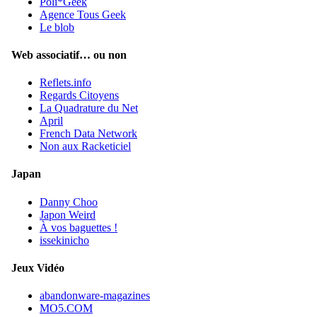
Poli*Geek
Agence Tous Geek
Le blob
Web associatif… ou non
Reflets.info
Regards Citoyens
La Quadrature du Net
April
French Data Network
Non aux Racketiciel
Japan
Danny Choo
Japon Weird
À vos baguettes !
issekinicho
Jeux Vidéo
abandonware-magazines
MO5.COM