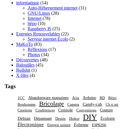
informatique
(14)
Auto-Hébergement internet
(31)
GNU/Linux
(28)
Internet
(78)
bépo
(10)
Raspberry Pi
(25)
Energies Renouvelables
(22)
Serveur internet Écolo
(2)
MaKoTo
(83)
Réflexions
(17)
Photos
(34)
Découvertes
(48)
Bidouilles
(45)
Bullshit
(1)
X-files
(4)
Tags
Abandonware magazines
Arduino
1CC
Acta
BD
Bépo
Bricolage
Candy-cab
Bonhomme
Camera
Ch ti mi
Console
Couture
Cinelerra
Conférences
Conventions
DIY
Debian
Dépannage
Écologie
Dessin
Diskor
Électronique
Éolienne
Energie solaire
ESP8266