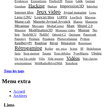
Geek
Évidences
Expositions
FirefoxOS
Futon
Guitare
Hacking
Impression3D
Gundam
Hadopi
Inktober
Jeux video
Internet libre
Joypad magazine
Lego
Liens GNU
Logiciel libre
LOPPSI
LowTech
Macross
Mame-cab
Manette-Joypad-Joystick
Manga
Maquette
Mécanique
Miam
Minitel 2.0
Meccano
MediaCenter
Modélisation3D
Musique
No-
Mmorpg
Montage vidéo
box
Nolife!
NodeMCU
Odroid-C2
Onirisme
Papercraft
Papertoy
Peinture
Pepakura
Photovoltaïque
Python
RaspBerryPI
Raspbian
Récup
Réparation
Reportage
Rétrogaming
Roller
rpi_pico
Script
SF
Shikibuton
Ubuntu
Spip
Stop motion
Tatami
Tests débiles
TypeMatrix
Vidéos
Un jeu Un crédit
Vélo
Vide grenier
Vrai clavier
ergonomique
WebRadioRéveilWifi
Yunohost
Tous les tags
Menu extra
Accueil
Archives
Liens