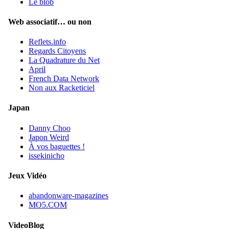
Le blob
Web associatif… ou non
Reflets.info
Regards Citoyens
La Quadrature du Net
April
French Data Network
Non aux Racketiciel
Japan
Danny Choo
Japon Weird
À vos baguettes !
issekinicho
Jeux Vidéo
abandonware-magazines
MO5.COM
VideoBlog