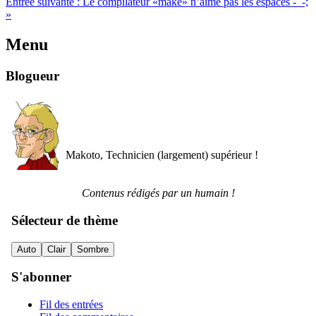
Entrée suivante :
Le compilateur «make» n’aime pas les espaces -_-;
»
Menu
Blogueur
Makoto, Technicien (largement) supérieur !
Contenus rédigés par un humain !
Sélecteur de thème
Auto
Clair
Sombre
S'abonner
Fil des entrées