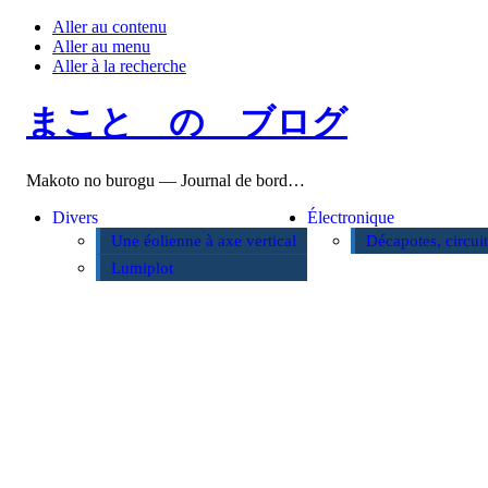
Aller au contenu
Aller au menu
Aller à la recherche
まこと の ブログ
Makoto no burogu — Journal de bord…
Divers
Électronique
Une éolienne à axe vertical
Décapotes, circui
Lumiplot