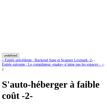
undefined
«
Entrée précédente :
Backend Sane et Scanner Lexmark -2-
-
Entrée suivante :
Le compilateur «make» n’aime pas les espaces -_-;
»
S'auto-héberger à faible
coût -2-