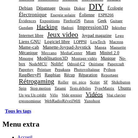
DIY
Debian
Dépannage
Écologie
Dessin
Diskor
Électronique
Éolienne
Energie solaire
ESP8266
Geek
Évidences
Expositions
FirefoxOS
Futon
Guitare
Hacking
Impression3D
Gundam
Hadopi
Inktober
Jeux video
Internet libre
Joypad magazine
Lego
Liens GNU
Logiciel libre
LOPPSI
LowTech
Macross
Mame-cab
Manette-Joypad-Joystick
Manga
Maquette
Mécanique
Miam
Minitel 2.0
Meccano
MediaCenter
Modélisation3D
Musique
No-
Mmorpg
Montage vidéo
box
Nolife!
NodeMCU
Odroid-C2
Onirisme
Papercraft
Papertoy
Peinture
Pepakura
Photovoltaïque
Python
RaspBerryPI
Raspbian
Récup
Réparation
Reportage
Rétrogaming
Roller
rpi_pico
Script
SF
Shikibuton
Ubuntu
Spip
Stop motion
Tatami
Tests débiles
TypeMatrix
Vidéos
Un jeu Un crédit
Vélo
Vide grenier
Vrai clavier
ergonomique
WebRadioRéveilWifi
Yunohost
Tous les tags
Menu extra
Accueil