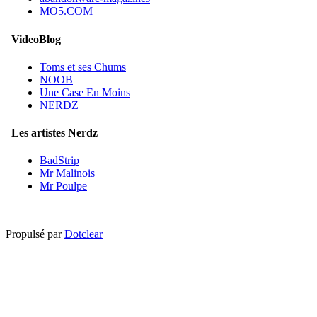
MO5.COM
VideoBlog
Toms et ses Chums
NOOB
Une Case En Moins
NERDZ
Les artistes Nerdz
BadStrip
Mr Malinois
Mr Poulpe
Propulsé par
Dotclear