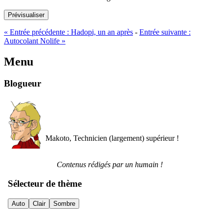
Prévisualiser
«
Entrée précédente :
Hadopi, un an après
-
Entrée suivante :
Autocolant Nolife
»
Menu
Blogueur
Makoto, Technicien (largement) supérieur !
Contenus rédigés par un humain !
Sélecteur de thème
Auto
Clair
Sombre