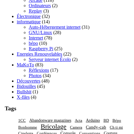
Arcade
(118)
Ordinateurs
(2)
Replay
(3)
Électronique
(32)
informatique
(14)
Auto-Hébergement internet
(31)
GNU/Linux
(28)
Internet
(78)
bépo
(10)
Raspberry Pi
(25)
Energies Renouvelables
(22)
Serveur internet Écolo
(2)
MaKoTo
(83)
Réflexions
(17)
Photos
(34)
Découvertes
(48)
Bidouilles
(45)
Bullshit
(1)
X-files
(4)
Tags
Abandonware magazines
Arduino
1CC
Acta
BD
Bépo
Bricolage
Candy-cab
Bonhomme
Camera
Ch ti mi
Console
Couture
Cinelerra
Conférences
Conventions