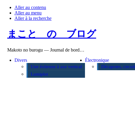
Aller au contenu
Aller au menu
Aller à la recherche
まこと の ブログ
Makoto no burogu — Journal de bord…
Divers
Électronique
Une éolienne à axe vertical
Décapotes, circui
Lumiplot