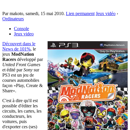
Par makoto,
samedi, 15 mai 2010
.
Lien permanent
Jeux vidéo
›
Ordinateurs
Console
Jeux video
Découvert dans le
News de 101%
, le
jeux
ModNation
Racers
développé par
United Front Games
et édité par
Sony
sur
PS3 est un jeu de
courses automobiles
façon «Play, Create &
Share».
C'est à dire qu'il est
possible d'éditer les
circuits, les cartes, les
conducteurs, les
voitures, puis
d'exporter ces (ses)