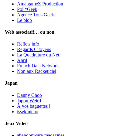
AmalgameZ Production
Poli*Geek
Agence Tous Geek
Le blob
Web associatif… ou non
Reflets.info
Regards Citoyens
La Quadrature du Net
April
French Data Network
Non aux Racketiciel
Japan
Danny Choo
Japon Weird
À vos baguettes !
issekinicho
Jeux Vidéo
abandonware-magazines