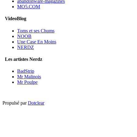
abandonware-magazines
MO5.COM
VideoBlog
Toms et ses Chums
NOOB
Une Case En Moins
NERDZ
Les artistes Nerdz
BadStrip
Mr Malinois
Mr Poulpe
Propulsé par
Dotclear