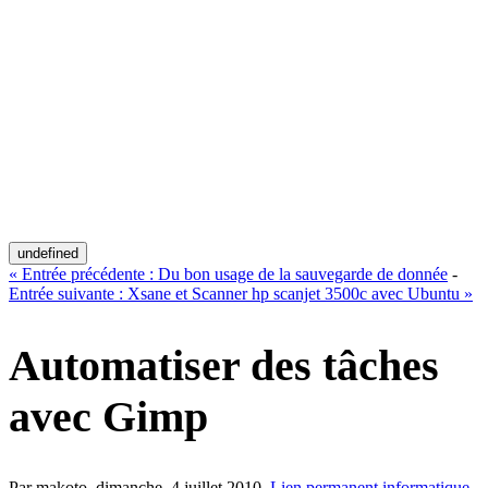
undefined
«
Entrée précédente :
Du bon usage de la sauvegarde de donnée
-
Entrée suivante :
Xsane et Scanner hp scanjet 3500c avec Ubuntu
»
Automatiser des tâches
avec Gimp
Par makoto,
dimanche, 4 juillet 2010
.
Lien permanent
informatique