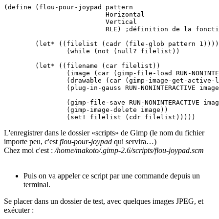
(define (flou-pour-joypad pattern

                          Horizontal

                          Vertical

                          RLE) ;définition de la foncti
	(let* ((filelist (cadr (file-glob pattern 1))))

		(while (not (null? filelist))

	(let* ((filename (car filelist))

		(image (car (gimp-file-load RUN-NONINTERACTIVE filename filename))) ; chargement de l'image

		(drawable (car (gimp-image-get-active-layer image)))) ;on récupère le calque actif

		(plug-in-gauss RUN-NONINTERACTIVE image drawable Horizontal Vertical RLE) ;Flou gaussien     

		(gimp-file-save RUN-NONINTERACTIVE image drawable filename filename) ;on sauve

		(gimp-image-delete image))

L'enregistrer dans le dossier «scripts» de Gimp (le nom du fichier
importe peu, c'est
flou-pour-joypad
qui servira…)
Chez moi c'est :
/home/makoto/.gimp-2.6/scripts/flou-joypad.scm
Puis on va appeler ce script par une commande depuis un
terminal.
Se placer dans un dossier de test, avec quelques images JPEG, et
exécuter :