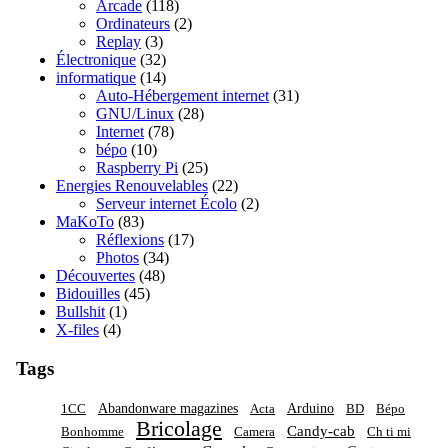
Arcade
(118)
Ordinateurs
(2)
Replay
(3)
Électronique
(32)
informatique
(14)
Auto-Hébergement internet
(31)
GNU/Linux
(28)
Internet
(78)
bépo
(10)
Raspberry Pi
(25)
Energies Renouvelables
(22)
Serveur internet Écolo
(2)
MaKoTo
(83)
Réflexions
(17)
Photos
(34)
Découvertes
(48)
Bidouilles
(45)
Bullshit
(1)
X-files
(4)
Tags
Abandonware magazines
Arduino
1CC
Acta
BD
Bépo
Bricolage
Candy-cab
Bonhomme
Camera
Ch ti mi