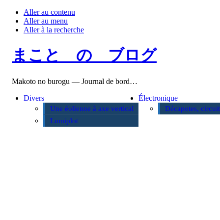
Aller au contenu
Aller au menu
Aller à la recherche
まこと の ブログ
Makoto no burogu — Journal de bord…
Divers
Électronique
Une éolienne à axe vertical
Décapotes, circui
Lumiplot