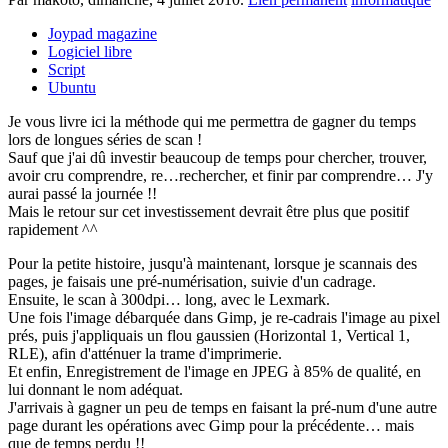
Joypad magazine
Logiciel libre
Script
Ubuntu
Je vous livre ici la méthode qui me permettra de gagner du temps
lors de longues séries de scan !
Sauf que j'ai dû investir beaucoup de temps pour chercher, trouver,
avoir cru comprendre, re…rechercher, et finir par comprendre… J'y
aurai passé la journée !!
Mais le retour sur cet investissement devrait être plus que positif
rapidement ^^
Pour la petite histoire, jusqu'à maintenant, lorsque je scannais des
pages, je faisais une pré-numérisation, suivie d'un cadrage.
Ensuite, le scan à 300dpi… long, avec le Lexmark.
Une fois l'image débarquée dans Gimp, je re-cadrais l'image au pixel
prés, puis j'appliquais un flou gaussien (Horizontal 1, Vertical 1,
RLE), afin d'atténuer la trame d'imprimerie.
Et enfin, Enregistrement de l'image en JPEG à 85% de qualité, en
lui donnant le nom adéquat.
J'arrivais à gagner un peu de temps en faisant la pré-num d'une autre
page durant les opérations avec Gimp pour la précédente… mais
que de temps perdu !!