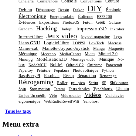
Console
Couture
Cinelerra
Conférences
Conventions
DIY
Debian
Dépannage
Écologie
Dessin
Diskor
Électronique
Éolienne
Energie solaire
ESP8266
Geek
Évidences
Expositions
FirefoxOS
Futon
Guitare
Hacking
Impression3D
Gundam
Hadopi
Inktober
Jeux video
Internet libre
Joypad magazine
Lego
Liens GNU
Logiciel libre
LOPPSI
LowTech
Macross
Mame-cab
Manette-Joypad-Joystick
Manga
Maquette
Mécanique
Miam
Minitel 2.0
Meccano
MediaCenter
Modélisation3D
Musique
No-
Mmorpg
Montage vidéo
box
Nolife!
NodeMCU
Odroid-C2
Onirisme
Papercraft
Papertoy
Peinture
Pepakura
Photovoltaïque
Python
RaspBerryPI
Raspbian
Récup
Réparation
Reportage
Rétrogaming
Roller
rpi_pico
Script
SF
Shikibuton
Ubuntu
Spip
Stop motion
Tatami
Tests débiles
TypeMatrix
Vidéos
Un jeu Un crédit
Vélo
Vide grenier
Vrai clavier
ergonomique
WebRadioRéveilWifi
Yunohost
Tous les tags
Menu extra