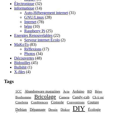
Électronique
(32)
informatique
(14)
Auto-Hébergement internet
(31)
GNU/Linux
(28)
Internet
(78)
bépo
(10)
Raspberry Pi
(25)
Energies Renouvelables
(22)
Serveur internet Écolo
(2)
MaKoTo
(83)
Réflexions
(17)
Photos
(34)
Découvertes
(48)
Bidouilles
(45)
Bullshit
(1)
X-files
(4)
Tags
Abandonware magazines
Arduino
1CC
Acta
BD
Bépo
Bricolage
Candy-cab
Bonhomme
Camera
Ch ti mi
Console
Couture
Cinelerra
Conférences
Conventions
DIY
Debian
Dépannage
Écologie
Dessin
Diskor