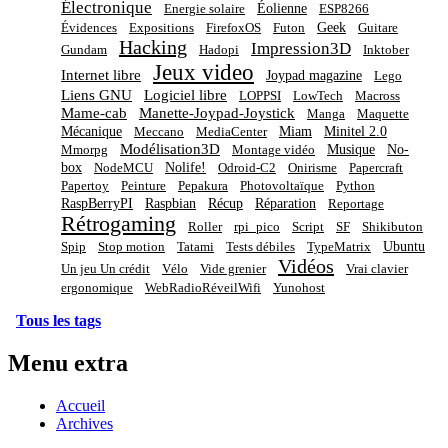
Électronique
Éolienne
Energie solaire
ESP8266
Geek
Évidences
Expositions
FirefoxOS
Futon
Guitare
Hacking
Impression3D
Gundam
Hadopi
Inktober
Jeux video
Internet libre
Joypad magazine
Lego
Liens GNU
Logiciel libre
LOPPSI
LowTech
Macross
Mame-cab
Manette-Joypad-Joystick
Manga
Maquette
Mécanique
Miam
Minitel 2.0
Meccano
MediaCenter
Modélisation3D
Musique
No-
Mmorpg
Montage vidéo
box
Nolife!
NodeMCU
Odroid-C2
Onirisme
Papercraft
Papertoy
Peinture
Pepakura
Photovoltaïque
Python
RaspBerryPI
Raspbian
Récup
Réparation
Reportage
Rétrogaming
Roller
rpi_pico
Script
SF
Shikibuton
Ubuntu
Spip
Stop motion
Tatami
Tests débiles
TypeMatrix
Vidéos
Un jeu Un crédit
Vélo
Vide grenier
Vrai clavier
ergonomique
WebRadioRéveilWifi
Yunohost
Tous les tags
Menu extra
Accueil
Archives