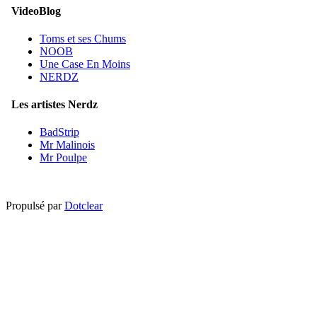
VideoBlog
Toms et ses Chums
NOOB
Une Case En Moins
NERDZ
Les artistes Nerdz
BadStrip
Mr Malinois
Mr Poulpe
Propulsé par
Dotclear