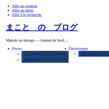
Aller au contenu
Aller au menu
Aller à la recherche
まこと の ブログ
Makoto no burogu — Journal de bord…
Divers
Électronique
Une éolienne à axe vertical
Décapotes, circui
Lumiplot