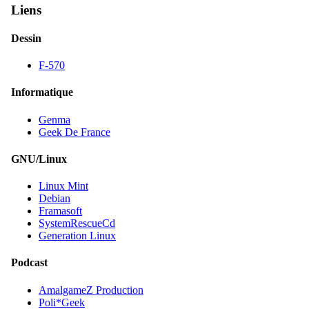
Liens
Dessin
F-570
Informatique
Genma
Geek De France
GNU/Linux
Linux Mint
Debian
Framasoft
SystemRescueCd
Generation Linux
Podcast
AmalgameZ Production
Poli*Geek