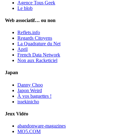
Agence Tous Geek
Le blob
Web associatif… ou non
Reflets.info
Regards Citoyens
La Quadrature du Net
April
French Data Network
Non aux Racketiciel
Japan
Danny Choo
Japon Weird
À vos baguettes !
issekinicho
Jeux Vidéo
abandonware-magazines
MO5.COM