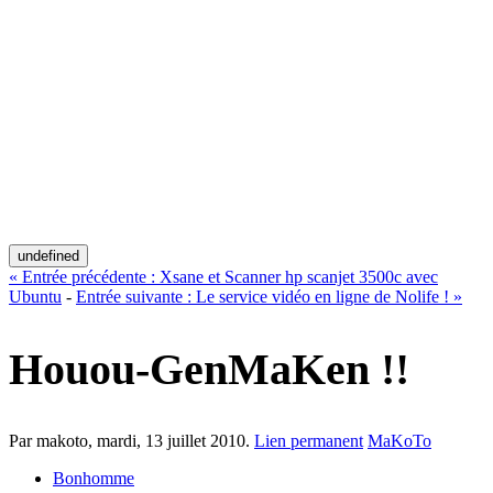
undefined
«
Entrée précédente :
Xsane et Scanner hp scanjet 3500c avec
Ubuntu
-
Entrée suivante :
Le service vidéo en ligne de Nolife !
»
Houou-GenMaKen !!
Par makoto,
mardi, 13 juillet 2010
.
Lien permanent
MaKoTo
Bonhomme