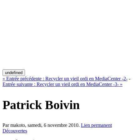
undefined
«
Entrée précédente :
Recycler un vieil ordi en MediaCenter -2-
-
Entrée suivante :
Recycler un vieil ordi en MediaCenter -3-
»
Patrick Boivin
Par makoto,
samedi, 6 novembre 2010
.
Lien permanent
Découvertes