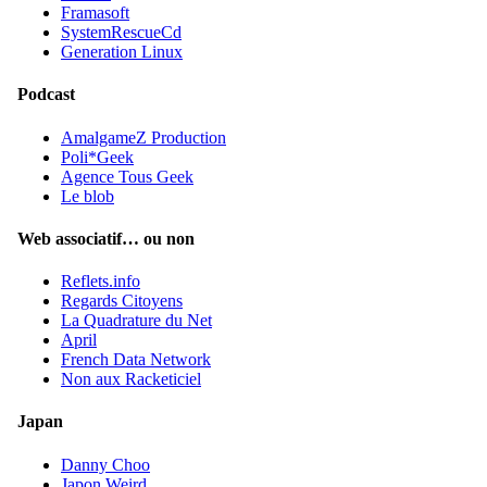
Framasoft
SystemRescueCd
Generation Linux
Podcast
AmalgameZ Production
Poli*Geek
Agence Tous Geek
Le blob
Web associatif… ou non
Reflets.info
Regards Citoyens
La Quadrature du Net
April
French Data Network
Non aux Racketiciel
Japan
Danny Choo
Japon Weird