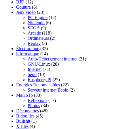
BJD
(12)
Couture
(6)
Jeux vidéo
(23)
PC Engine
(12)
Nintendo
(6)
SEGA
(9)
Arcade
(118)
Ordinateurs
(2)
Replay
(3)
Électronique
(32)
informatique
(14)
Auto-Hébergement internet
(31)
GNU/Linux
(28)
Internet
(78)
bépo
(10)
Raspberry Pi
(25)
Energies Renouvelables
(22)
Serveur internet Écolo
(2)
MaKoTo
(83)
Réflexions
(17)
Photos
(34)
Découvertes
(48)
Bidouilles
(45)
Bullshit
(1)
X-files
(4)