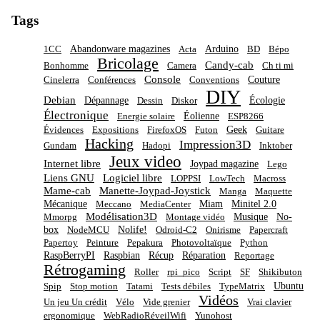
Tags
Abandonware magazines
Arduino
1CC
Acta
BD
Bépo
Bricolage
Candy-cab
Bonhomme
Camera
Ch ti mi
Console
Couture
Cinelerra
Conférences
Conventions
DIY
Debian
Dépannage
Écologie
Dessin
Diskor
Électronique
Éolienne
Energie solaire
ESP8266
Geek
Évidences
Expositions
FirefoxOS
Futon
Guitare
Hacking
Impression3D
Gundam
Hadopi
Inktober
Jeux video
Internet libre
Joypad magazine
Lego
Liens GNU
Logiciel libre
LOPPSI
LowTech
Macross
Mame-cab
Manette-Joypad-Joystick
Manga
Maquette
Mécanique
Miam
Minitel 2.0
Meccano
MediaCenter
Modélisation3D
Musique
No-
Mmorpg
Montage vidéo
box
Nolife!
NodeMCU
Odroid-C2
Onirisme
Papercraft
Papertoy
Peinture
Pepakura
Photovoltaïque
Python
RaspBerryPI
Raspbian
Récup
Réparation
Reportage
Rétrogaming
Roller
rpi_pico
Script
SF
Shikibuton
Ubuntu
Spip
Stop motion
Tatami
Tests débiles
TypeMatrix
Vidéos
Un jeu Un crédit
Vélo
Vide grenier
Vrai clavier
ergonomique
WebRadioRéveilWifi
Yunohost