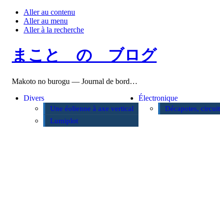
Aller au contenu
Aller au menu
Aller à la recherche
まこと の ブログ
Makoto no burogu — Journal de bord…
Divers
Électronique
Une éolienne à axe vertical
Décapotes, circui
Lumiplot