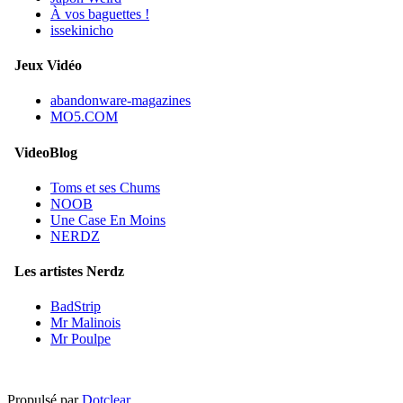
À vos baguettes !
issekinicho
Jeux Vidéo
abandonware-magazines
MO5.COM
VideoBlog
Toms et ses Chums
NOOB
Une Case En Moins
NERDZ
Les artistes Nerdz
BadStrip
Mr Malinois
Mr Poulpe
Propulsé par
Dotclear