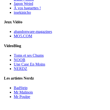
Japon Weird
À vos baguettes !
issekinicho
Jeux Vidéo
abandonware-magazines
MO5.COM
VideoBlog
Toms et ses Chums
NOOB
Une Case En Moins
NERDZ
Les artistes Nerdz
BadStrip
Mr Malinois
Mr Poulpe