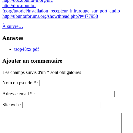
http://doc.ubuntu-fr.org/lirc
http://doc.ubuntu-
fr.org/tutoriel/installation_recepteur_infrarouge_sur_port_audio
http://ubuntuforums.org/showthread.php?t=477958
À suivre…
Annexes
tsop48xx.pdf
Ajouter un commentaire
Les champs suivis d'un * sont obligatoires
Nom ou pseudo
*
:
Adresse email
*
:
Site web :