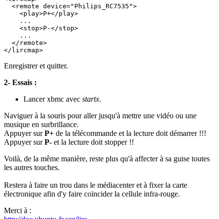
  <remote device="Philips_RC7535">

    <play>P+</play>

    ...

    <stop>P-</stop>

    ...

  </remote>

Enregistrer et quitter.
2- Essais :
Lancer xbmc avec
startx
.
Naviguer à la souris pour aller jusqu'à mettre une vidéo ou une
musique en surbrillance.
Appuyer sur
P+
de la télécommande et la lecture doit démarrer !!!
Appuyer sur
P-
et la lecture doit stopper !!
Voilà, de la même manière, reste plus qu'à affecter à sa guise toutes
les autres touches.
Restera à faire un trou dans le médiacenter et à fixer la carte
électronique afin d'y faire coïncider la cellule infra-rouge.
Merci à :