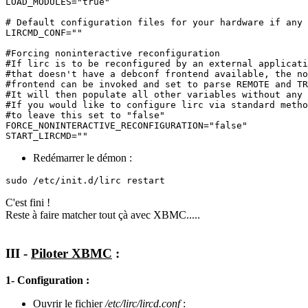
LOAD_MODULES="true"

# Default configuration files for your hardware if any

LIRCMD_CONF=""

#Forcing noninteractive reconfiguration

#If lirc is to be reconfigured by an external applicati
#that doesn't have a debconf frontend available, the no
#frontend can be invoked and set to parse REMOTE and TR
#It will then populate all other variables without any 
#If you would like to configure lirc via standard metho
#to leave this set to "false"

FORCE_NONINTERACTIVE_RECONFIGURATION="false"

Redémarrer le démon :
sudo /etc/init.d/lirc restart
C'est fini !
Reste à faire matcher tout çà avec XBMC.....
III -
Piloter XBMC
:
1- Configuration :
Ouvrir le fichier
/etc/lirc/lircd.conf
: