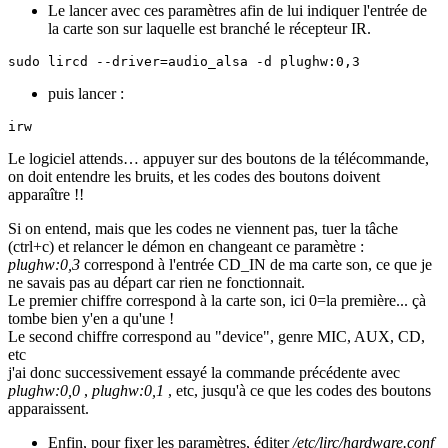
Le lancer avec ces paramètres afin de lui indiquer l'entrée de
la carte son sur laquelle est branché le récepteur IR.
sudo lircd --driver=audio_alsa -d plughw:0,3
puis lancer :
irw
Le logiciel attends… appuyer sur des boutons de la télécommande,
on doit entendre les bruits, et les codes des boutons doivent
apparaître !!
Si on entend, mais que les codes ne viennent pas, tuer la tâche
(ctrl+c) et relancer le démon en changeant ce paramètre :
plughw:0,3
correspond à l'entrée CD_IN de ma carte son, ce que je
ne savais pas au départ car rien ne fonctionnait.
Le premier chiffre correspond à la carte son, ici 0=la première... çà
tombe bien y'en a qu'une !
Le second chiffre correspond au "device", genre MIC, AUX, CD,
etc
j'ai donc successivement essayé la commande précédente avec
plughw:0,0
,
plughw:0,1
, etc, jusqu'à ce que les codes des boutons
apparaissent.
Enfin, pour fixer les paramètres, éditer
/etc/lirc/hardware.conf