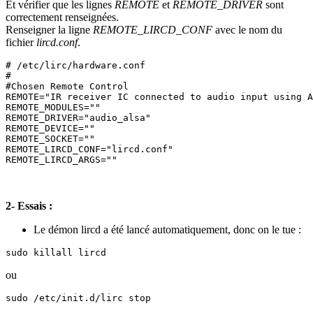
Et vérifier que les lignes
REMOTE
et
REMOTE_DRIVER
sont
correctement renseignées.
Renseigner la ligne
REMOTE_LIRCD_CONF
avec le nom du
fichier
lircd.conf
.
# /etc/lirc/hardware.conf

#

#Chosen Remote Control

REMOTE="IR receiver IC connected to audio input using A
REMOTE_MODULES=""

REMOTE_DRIVER="audio_alsa"

REMOTE_DEVICE=""

REMOTE_SOCKET=""

REMOTE_LIRCD_CONF="lircd.conf"

2- Essais :
Le démon lircd a été lancé automatiquement, donc on le tue :
sudo killall lircd
ou
sudo /etc/init.d/lirc stop