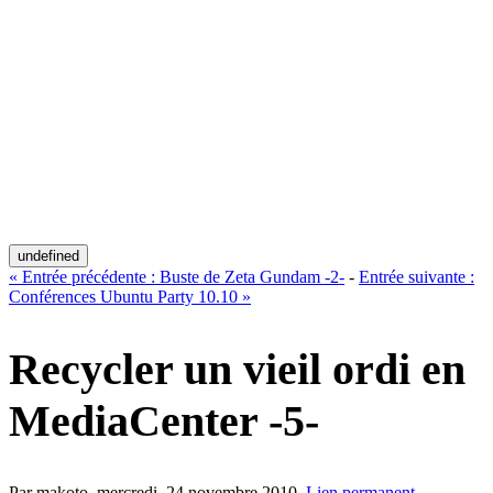
undefined
«
Entrée précédente :
Buste de Zeta Gundam -2-
-
Entrée suivante :
Conférences Ubuntu Party 10.10
»
Recycler un vieil ordi en
MediaCenter -5-
Par makoto,
mercredi, 24 novembre 2010
.
Lien permanent