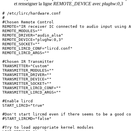
et renseigner la ligne
REMOTE_DEVICE
avec
plughw:0,3
# /etc/lirc/hardware.conf

#

#Chosen Remote Control

REMOTE="IR receiver IC connected to audio input using A
REMOTE_MODULES=""

REMOTE_DRIVER="audio_alsa"

REMOTE_DEVICE="plughw:0,3"

REMOTE_SOCKET=""

REMOTE_LIRCD_CONF="lircd.conf"

REMOTE_LIRCD_ARGS=""

#Chosen IR Transmitter

TRANSMITTER="Custom"

TRANSMITTER_MODULES=""

TRANSMITTER_DRIVER=""

TRANSMITTER_DEVICE=""

TRANSMITTER_SOCKET=""

TRANSMITTER_LIRCD_CONF=""

TRANSMITTER_LIRCD_ARGS=""

#Enable lircd

START_LIRCD="true"

#Don't start lircmd even if there seems to be a good co
#START_LIRCMD="false"

#Try to load appropriate kernel modules
