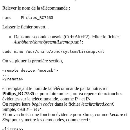
Relever le nom de la télécommande :
name	Philips_RC7535
Laisser le fichier ouvert...
Dans une seconde console (Ctrl+Alt+F2), éditer le fichier
/usr/share/xbmc/system/Lircmap.xml
:
sudo nano /usr/share/xbmc/system/Lircmap.xml
On va piquer la première section,
<remote device="mceusb">

...

en remplaçant le nom de la télécommande par la notre, ici
Philips_RC7535
et pour faire un test, on va repérer deux touches
évidentes sur la télécommande, comme
P+
et
P-
.
On repère leurs
begin codes
dans le fichier
/etc/lirc/lircd.conf
.
Simple, c'est
P+
et
P-
Et on va choisir une fonction évidente pour xbmc, comme
Lecture
et
Stop
pour y mettre les deux codes, comme ceci :
<lircmap>
