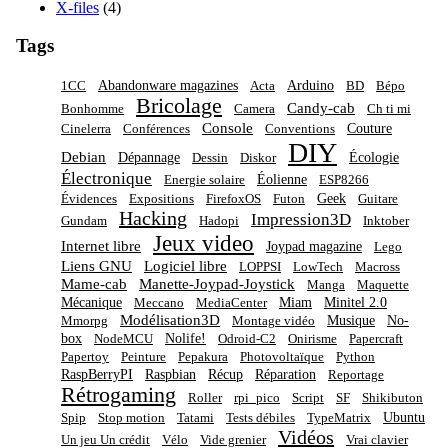
X-files
(4)
Tags
Abandonware magazines
Arduino
1CC
Acta
BD
Bépo
Bricolage
Candy-cab
Bonhomme
Camera
Ch ti mi
Console
Couture
Cinelerra
Conférences
Conventions
DIY
Debian
Dépannage
Écologie
Dessin
Diskor
Électronique
Éolienne
Energie solaire
ESP8266
Geek
Évidences
Expositions
FirefoxOS
Futon
Guitare
Hacking
Impression3D
Gundam
Hadopi
Inktober
Jeux video
Internet libre
Joypad magazine
Lego
Liens GNU
Logiciel libre
LOPPSI
LowTech
Macross
Mame-cab
Manette-Joypad-Joystick
Manga
Maquette
Mécanique
Miam
Minitel 2.0
Meccano
MediaCenter
Modélisation3D
Musique
No-
Mmorpg
Montage vidéo
box
Nolife!
NodeMCU
Odroid-C2
Onirisme
Papercraft
Papertoy
Peinture
Pepakura
Photovoltaïque
Python
RaspBerryPI
Raspbian
Récup
Réparation
Reportage
Rétrogaming
Roller
rpi_pico
Script
SF
Shikibuton
Ubuntu
Spip
Stop motion
Tatami
Tests débiles
TypeMatrix
Vidéos
Un jeu Un crédit
Vélo
Vide grenier
Vrai clavier