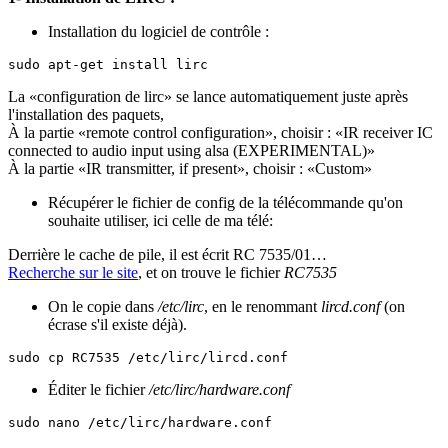
Installation du logiciel de contrôle :
sudo apt-get install lirc
La «configuration de lirc» se lance automatiquement juste après
l'installation des paquets,
À la partie «remote control configuration», choisir : «IR receiver IC
connected to audio input using alsa (EXPERIMENTAL)»
À la partie «IR transmitter, if present», choisir : «Custom»
Récupérer le fichier de config de la télécommande qu'on
souhaite utiliser, ici celle de ma télé:
Derrière le cache de pile, il est écrit RC 7535/01…
Recherche sur le site
, et on trouve le fichier
RC7535
On le copie dans
/etc/lirc
, en le renommant
lircd.conf
(on
écrase s'il existe déjà).
sudo cp RC7535 /etc/lirc/lircd.conf
Éditer le fichier
/etc/lirc/hardware.conf
sudo nano /etc/lirc/hardware.conf