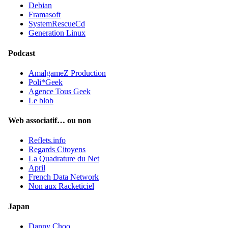
Debian
Framasoft
SystemRescueCd
Generation Linux
Podcast
AmalgameZ Production
Poli*Geek
Agence Tous Geek
Le blob
Web associatif… ou non
Reflets.info
Regards Citoyens
La Quadrature du Net
April
French Data Network
Non aux Racketiciel
Japan
Danny Choo