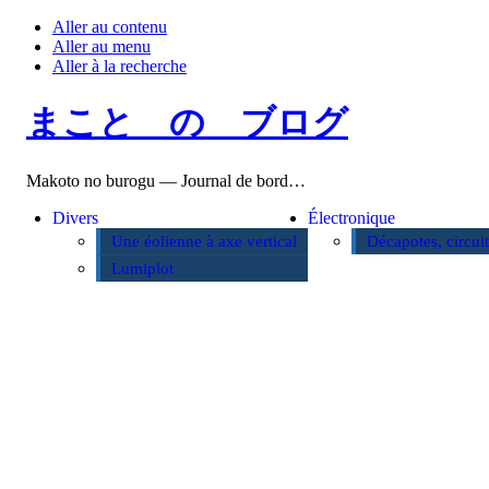
Aller au contenu
Aller au menu
Aller à la recherche
まこと の ブログ
Makoto no burogu — Journal de bord…
Divers
Électronique
Une éolienne à axe vertical
Décapotes, circui
Lumiplot