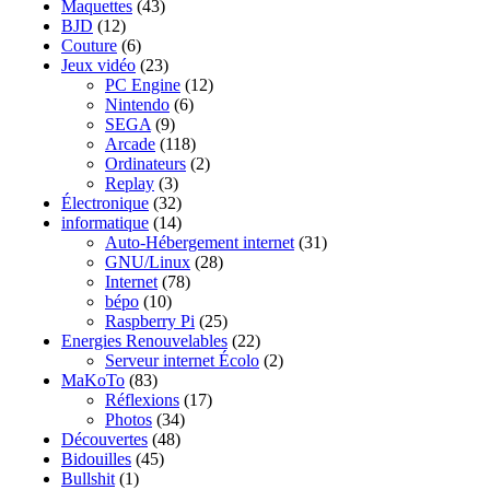
Maquettes
(43)
BJD
(12)
Couture
(6)
Jeux vidéo
(23)
PC Engine
(12)
Nintendo
(6)
SEGA
(9)
Arcade
(118)
Ordinateurs
(2)
Replay
(3)
Électronique
(32)
informatique
(14)
Auto-Hébergement internet
(31)
GNU/Linux
(28)
Internet
(78)
bépo
(10)
Raspberry Pi
(25)
Energies Renouvelables
(22)
Serveur internet Écolo
(2)
MaKoTo
(83)
Réflexions
(17)
Photos
(34)
Découvertes
(48)
Bidouilles
(45)
Bullshit
(1)