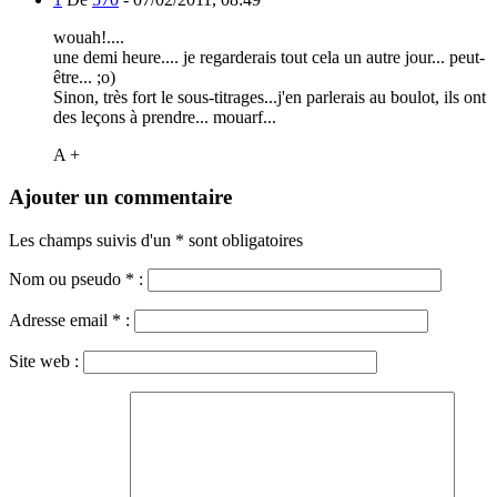
wouah!....
une demi heure.... je regarderais tout cela un autre jour... peut-
être... ;o)
Sinon, très fort le sous-titrages...j'en parlerais au boulot, ils ont
des leçons à prendre... mouarf...
A +
Ajouter un commentaire
Les champs suivis d'un * sont obligatoires
Nom ou pseudo
*
:
Adresse email
*
:
Site web :