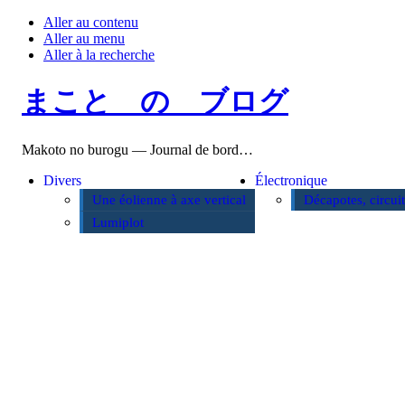
Aller au contenu
Aller au menu
Aller à la recherche
まこと の ブログ
Makoto no burogu — Journal de bord…
Divers
Électronique
Une éolienne à axe vertical
Décapotes, circui
Lumiplot