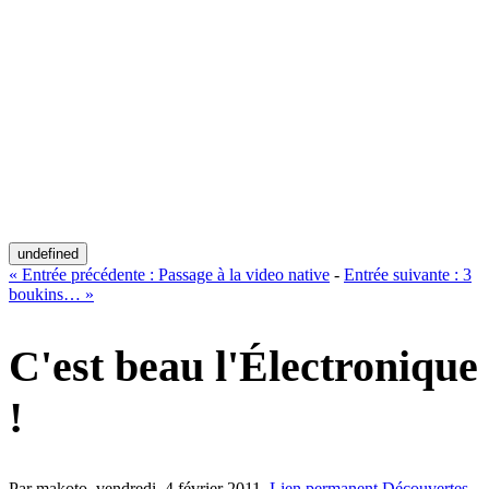
undefined
«
Entrée précédente :
Passage à la video native
-
Entrée suivante :
3
boukins…
»
C'est beau l'Électronique
!
Par makoto,
vendredi, 4 février 2011
.
Lien permanent
Découvertes