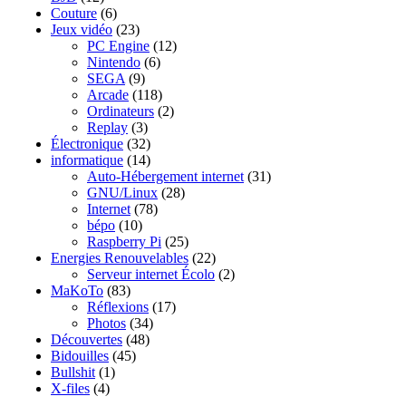
Couture
(6)
Jeux vidéo
(23)
PC Engine
(12)
Nintendo
(6)
SEGA
(9)
Arcade
(118)
Ordinateurs
(2)
Replay
(3)
Électronique
(32)
informatique
(14)
Auto-Hébergement internet
(31)
GNU/Linux
(28)
Internet
(78)
bépo
(10)
Raspberry Pi
(25)
Energies Renouvelables
(22)
Serveur internet Écolo
(2)
MaKoTo
(83)
Réflexions
(17)
Photos
(34)
Découvertes
(48)
Bidouilles
(45)
Bullshit
(1)
X-files
(4)