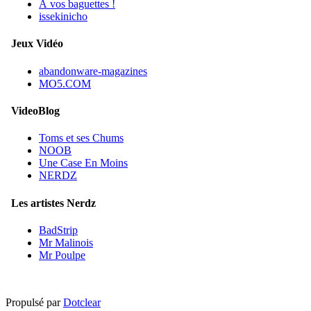
À vos baguettes !
issekinicho
Jeux Vidéo
abandonware-magazines
MO5.COM
VideoBlog
Toms et ses Chums
NOOB
Une Case En Moins
NERDZ
Les artistes Nerdz
BadStrip
Mr Malinois
Mr Poulpe
Propulsé par
Dotclear