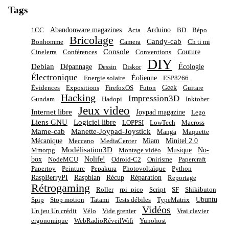
Tags
Abandonware magazines
Arduino
1CC
Acta
BD
Bépo
Bricolage
Candy-cab
Bonhomme
Camera
Ch ti mi
Console
Couture
Cinelerra
Conférences
Conventions
DIY
Debian
Dépannage
Écologie
Dessin
Diskor
Électronique
Éolienne
Energie solaire
ESP8266
Geek
Évidences
Expositions
FirefoxOS
Futon
Guitare
Hacking
Impression3D
Gundam
Hadopi
Inktober
Jeux video
Internet libre
Joypad magazine
Lego
Liens GNU
Logiciel libre
LOPPSI
LowTech
Macross
Mame-cab
Manette-Joypad-Joystick
Manga
Maquette
Mécanique
Miam
Minitel 2.0
Meccano
MediaCenter
Modélisation3D
Musique
No-
Mmorpg
Montage vidéo
box
Nolife!
NodeMCU
Odroid-C2
Onirisme
Papercraft
Papertoy
Peinture
Pepakura
Photovoltaïque
Python
RaspBerryPI
Raspbian
Récup
Réparation
Reportage
Rétrogaming
Roller
rpi_pico
Script
SF
Shikibuton
Ubuntu
Spip
Stop motion
Tatami
Tests débiles
TypeMatrix
Vidéos
Un jeu Un crédit
Vélo
Vide grenier
Vrai clavier
ergonomique
WebRadioRéveilWifi
Yunohost