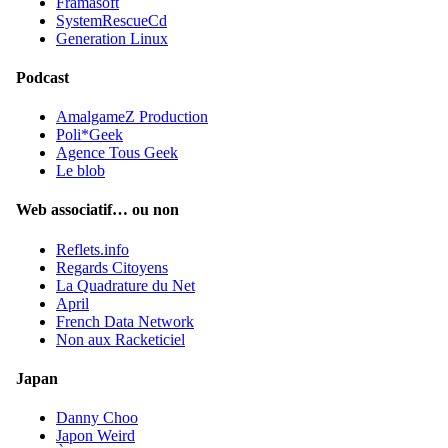
Framasoft
SystemRescueCd
Generation Linux
Podcast
AmalgameZ Production
Poli*Geek
Agence Tous Geek
Le blob
Web associatif… ou non
Reflets.info
Regards Citoyens
La Quadrature du Net
April
French Data Network
Non aux Racketiciel
Japan
Danny Choo
Japon Weird