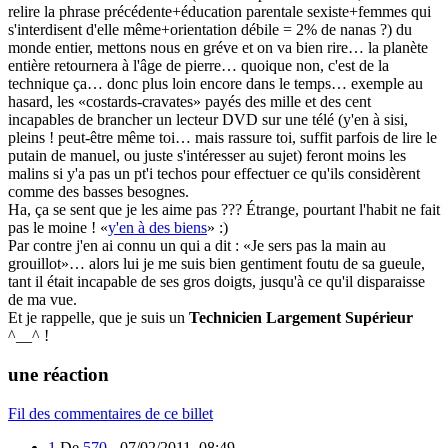
relire la phrase précédente+éducation parentale sexiste+femmes qui
s'interdisent d'elle même+orientation débile = 2% de nanas ?) du
monde entier, mettons nous en gréve et on va bien rire… la planète
entière retournera à l'âge de pierre… quoique non, c'est de la
technique ça… donc plus loin encore dans le temps… exemple au
hasard, les «costards-cravates» payés des mille et des cent
incapables de brancher un lecteur DVD sur une télé (y'en à sisi,
pleins ! peut-être même toi… mais rassure toi, suffit parfois de lire le
putain de manuel, ou juste s'intéresser au sujet) feront moins les
malins si y'a pas un pt'i techos pour effectuer ce qu'ils considèrent
comme des basses besognes.
Ha, ça se sent que je les aime pas ??? Étrange, pourtant l'habit ne fait
pas le moine ! «
y'en à des biens
» :)
Par contre j'en ai connu un qui a dit : «Je sers pas la main au
grouillot»… alors lui je me suis bien gentiment foutu de sa gueule,
tant il était incapable de ses gros doigts, jusqu'à ce qu'il disparaisse
de ma vue.
Et je rappelle, que je suis un
Technicien Largement Supérieur
^__^ !
une réaction
Fil des commentaires de ce billet
1
De
570
-
07/02/2011, 08:49