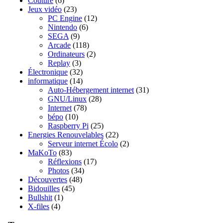
Couture
(6)
Jeux vidéo
(23)
PC Engine
(12)
Nintendo
(6)
SEGA
(9)
Arcade
(118)
Ordinateurs
(2)
Replay
(3)
Électronique
(32)
informatique
(14)
Auto-Hébergement internet
(31)
GNU/Linux
(28)
Internet
(78)
bépo
(10)
Raspberry Pi
(25)
Energies Renouvelables
(22)
Serveur internet Écolo
(2)
MaKoTo
(83)
Réflexions
(17)
Photos
(34)
Découvertes
(48)
Bidouilles
(45)
Bullshit
(1)
X-files
(4)