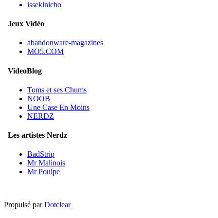
issekinicho
Jeux Vidéo
abandonware-magazines
MO5.COM
VideoBlog
Toms et ses Chums
NOOB
Une Case En Moins
NERDZ
Les artistes Nerdz
BadStrip
Mr Malinois
Mr Poulpe
Propulsé par
Dotclear