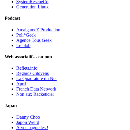
SystemRescueCd
Generation Linux
Podcast
AmalgameZ Production
Poli*Geek
Agence Tous Geek
Le blob
Web associatif… ou non
Reflets.info
Regards Citoyens
La Quadrature du Net
April
French Data Network
Non aux Racketiciel
Japan
Danny Choo
Japon Weird
À vos baguettes !