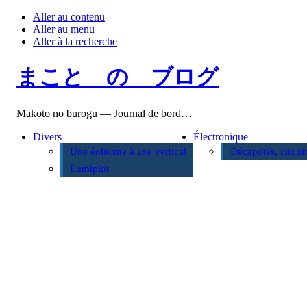
Aller au contenu
Aller au menu
Aller à la recherche
まこと の ブログ
Makoto no burogu — Journal de bord…
Divers
Électronique
Une éolienne à axe vertical
Décapotes, circui
Lumiplot