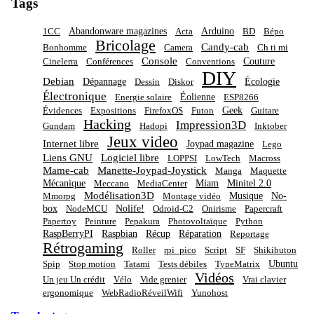
Tags
Abandonware magazines
Arduino
1CC
Acta
BD
Bépo
Bricolage
Candy-cab
Bonhomme
Camera
Ch ti mi
Console
Couture
Cinelerra
Conférences
Conventions
DIY
Debian
Dépannage
Écologie
Dessin
Diskor
Électronique
Éolienne
Energie solaire
ESP8266
Geek
Évidences
Expositions
FirefoxOS
Futon
Guitare
Hacking
Impression3D
Gundam
Hadopi
Inktober
Jeux video
Internet libre
Joypad magazine
Lego
Liens GNU
Logiciel libre
LOPPSI
LowTech
Macross
Mame-cab
Manette-Joypad-Joystick
Manga
Maquette
Mécanique
Miam
Minitel 2.0
Meccano
MediaCenter
Modélisation3D
Musique
No-
Mmorpg
Montage vidéo
box
Nolife!
NodeMCU
Odroid-C2
Onirisme
Papercraft
Papertoy
Peinture
Pepakura
Photovoltaïque
Python
RaspBerryPI
Raspbian
Récup
Réparation
Reportage
Rétrogaming
Roller
rpi_pico
Script
SF
Shikibuton
Ubuntu
Spip
Stop motion
Tatami
Tests débiles
TypeMatrix
Vidéos
Un jeu Un crédit
Vélo
Vide grenier
Vrai clavier
ergonomique
WebRadioRéveilWifi
Yunohost