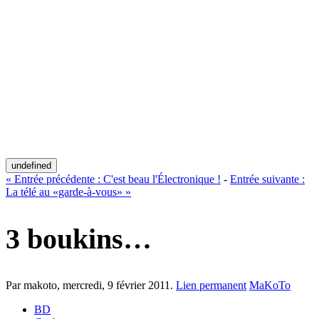
undefined
«
Entrée précédente :
C'est beau l'Électronique !
-
Entrée suivante :
La télé au «garde-à-vous»
»
3 boukins…
Par makoto,
mercredi, 9 février 2011
.
Lien permanent
MaKoTo
BD