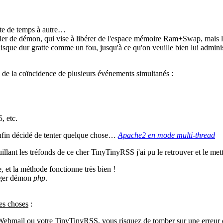
nte de temps à autre…
iller de démon, qui vise à libérer de l'espace mémoire Ram+Swap, mais l
 disque dur gratte comme un fou, jusqu'à ce qu'on veuille bien lui admini
s de la coïncidence de plusieurs événements simultanés :
, etc.
 enfin décidé de tenter quelque chose…
Apache2 en mode multi-thread
fouillant les tréfonds de ce cher TinyTinyRSS j'ai pu le retrouver et le me
, et la méthode fonctionne très bien !
éger démon
php
.
nes choses
:
 Webmail ou votre TinyTinyRSS, vous risquez de tomber sur une erreur 