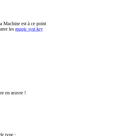
a Machine est à ce point
strer les
magic syst key
ttre en œuvre !
de type :