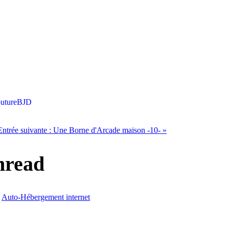
uture
BJD
Entrée suivante :
Une Borne d'Arcade maison -10-
»
hread
›
Auto-Hébergement internet