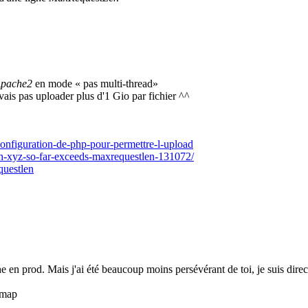
pache2
en mode « pas multi-thread»
ais pas uploader plus d'1 Gio par fichier ^^
nfiguration-de-php-pour-permettre-l-upload
gth-xyz-so-far-exceeds-maxrequestlen-131072/
questlen
e en prod. Mais j'ai été beaucoup moins persévérant de toi, je suis dir
imap