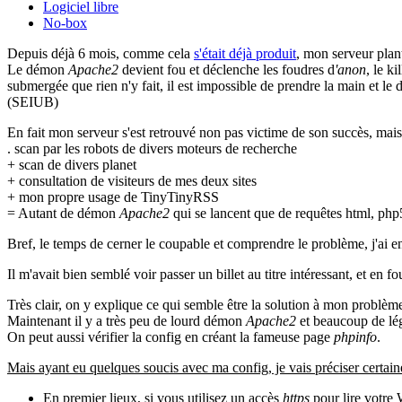
Logiciel libre
No-box
Depuis déjà 6 mois, comme cela
s'était déjà produit
, mon serveur pla
Le démon
Apache2
devient fou et déclenche les foudres d
'anon
, le k
submergée que rien n'y fait, il est impossible de prendre la main et le
(SEIUB)
En fait mon serveur s'est retrouvé non pas victime de son succès, mai
. scan par les robots de divers moteurs de recherche
+ scan de divers planet
+ consultation de visiteurs de mes deux sites
+ mon propre usage de TinyTinyRSS
= Autant de démon
Apache2
qui se lancent que de requêtes html, php5
Bref, le temps de cerner le coupable et comprendre le problème, j'ai
Il m'avait bien semblé voir passer un billet au titre intéressant, et en 
Très clair, on y explique ce qui semble être la solution à mon problème
Maintenant il y a très peu de lourd démon
Apache2
et beaucoup de l
On peut aussi vérifier la config en créant la fameuse page
phpinfo
.
Mais ayant eu quelques soucis avec ma config, je vais préciser certai
En premier lieux, si vous utilisez un accès
https
pour lire votre