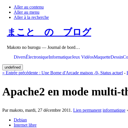
Aller au contenu
Aller au menu
Aller à la recherche
まこと の ブログ
Makoto no burogu — Journal de bord…
Divers
Électronique
Informatique
Jeux Vidéos
Maquette
Dessin
Co
undefined
«
Entrée précédente :
Une Borne d'Arcade maison -9- Status actuel
-
Apache2 en mode multi-t
Par makoto,
mardi, 27 décembre 2011
.
Lien permanent
informatique
Debian
Internet libre