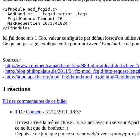
<IfModule mod_fcgid.c>

  AddHandler    fcgid-script .fcgi

  FcgidConnectTimeout 20

  MaxRequestLen 1073741824

Ici j'ai donc mis 1 Gio, valeur configurée par défaut lorsqu'on utilise
A
Ce qui au passage, explique enfin pourquoi avec
Owncloud
je ne pouv
Sources
:
-
http://www.commentcamarche.net/faq/889-php-upload-de-fichiers#co
-
http://blog.philippklaus.de/2011/04/fix-mod_fcgid-http-request-len
-
http://httpd.apache.org/mod_fcgid/mod/mod_fcgid.html#fcgidmaxre
3 réactions
Fil des commentaires de ce billet
1
De
Comete
-
31/12/2011, 18:57
Il m'est arrivé la même chose il y a 2 ans avec un serveur Apach
ce ne fut que du bonheur ;)
Depuis je ne jure que par ce serveur web/reverse-proxy/proxy-