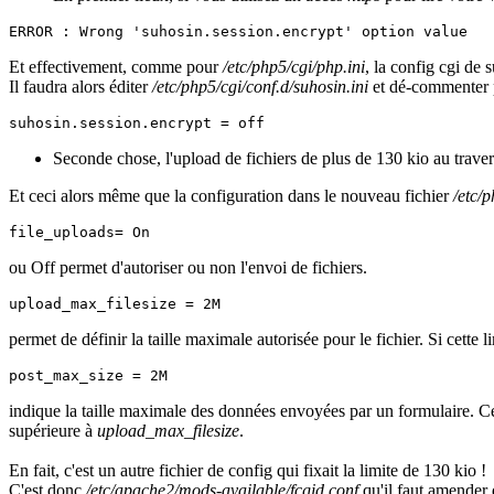
ERROR : Wrong 'suhosin.session.encrypt' option value
Et effectivement, comme pour
/etc/php5/cgi/php.ini
, la config cgi de s
Il faudra alors éditer
/etc/php5/cgi/conf.d/suhosin.ini
et dé-commenter 
suhosin.session.encrypt = off
Seconde chose, l'upload de fichiers de plus de 130 kio au traver
Et ceci alors même que la configuration dans le nouveau fichier
/etc/p
file_uploads= On
ou Off permet d'autoriser ou non l'envoi de fichiers.
upload_max_filesize = 2M
permet de définir la taille maximale autorisée pour le fichier. Si cette 
post_max_size = 2M
indique la taille maximale des données envoyées par un formulaire. Ce
supérieure à
upload_max_filesize
.
En fait, c'est un autre fichier de config qui fixait la limite de 130 kio !
C'est donc
/etc/apache2/mods-available/fcgid.conf
qu'il faut amender 