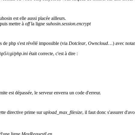
uhosin est elle aussi placée ailleurs.
puis mettre à
off
la ligne
suhosin.session.encrypt
s de php s'est révélé impossible (via
Dotclear
,
Owncloud
…) avec notam
hp5/cgi/php.ini
était correcte, c'est à dire :
limite est dépassée, le serveur enverra un code d'erreur.
tte directive prime sur
upload_max_filesize
, il faut donc s'assurer d'av
d'une ligne
MaxRequestLen