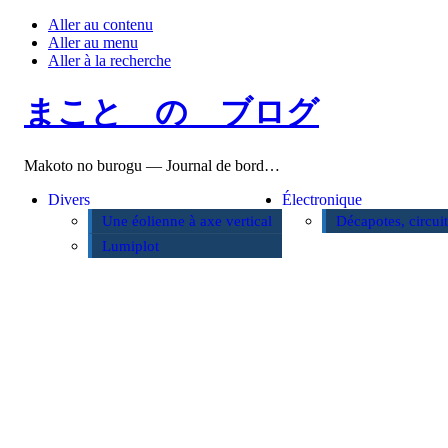
Aller au contenu
Aller au menu
Aller à la recherche
まこと の ブログ
Makoto no burogu — Journal de bord…
Divers
Électronique
Une éolienne à axe vertical
Décapotes, circui
Lumiplot