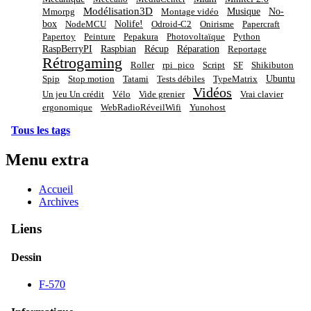
Modélisation3D
Musique
No-
Mmorpg
Montage vidéo
box
Nolife!
NodeMCU
Odroid-C2
Onirisme
Papercraft
Papertoy
Peinture
Pepakura
Photovoltaïque
Python
RaspBerryPI
Raspbian
Récup
Réparation
Reportage
Rétrogaming
Roller
rpi_pico
Script
SF
Shikibuton
Ubuntu
Spip
Stop motion
Tatami
Tests débiles
TypeMatrix
Vidéos
Un jeu Un crédit
Vélo
Vide grenier
Vrai clavier
ergonomique
WebRadioRéveilWifi
Yunohost
Tous les tags
Menu extra
Accueil
Archives
Liens
Dessin
F-570