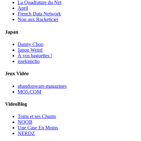
La Quadrature du Net
April
French Data Network
Non aux Racketiciel
Japan
Danny Choo
Japon Weird
À vos baguettes !
issekinicho
Jeux Vidéo
abandonware-magazines
MO5.COM
VideoBlog
Toms et ses Chums
NOOB
Une Case En Moins
NERDZ