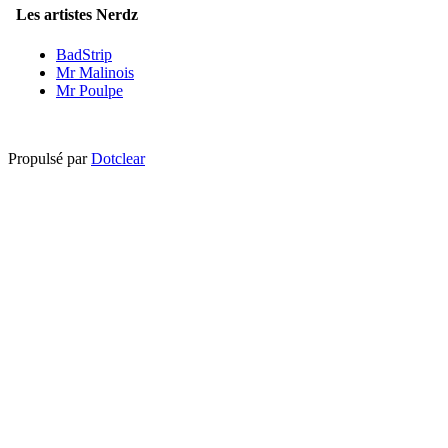
Les artistes Nerdz
BadStrip
Mr Malinois
Mr Poulpe
Propulsé par
Dotclear