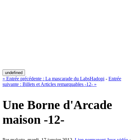
undefined
«
Entrée précédente :
La mascarade du LabsHadopi
-
Entrée
suivante :
Billets et Articles remarquables -12-
»
Une Borne d'Arcade
maison -12-
Par makoto,
mardi, 17 janvier 2012
.
Lien permanent
Jeux vidéo
›