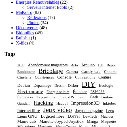
Energies Renouvelables
(22)
Serveur internet Écolo
(2)
MaKoTo
(83)
Réflexions
(17)
Photos
(34)
Découvertes
(48)
Bidouilles
(45)
Bullshit
(1)
X-files
(4)
Tags
Abandonware magazines
Arduino
1CC
Acta
BD
Bépo
Bricolage
Candy-cab
Bonhomme
Camera
Ch ti mi
Console
Couture
Cinelerra
Conférences
Conventions
DIY
Debian
Dépannage
Écologie
Dessin
Diskor
Électronique
Éolienne
Energie solaire
ESP8266
Geek
Évidences
Expositions
FirefoxOS
Futon
Guitare
Hacking
Impression3D
Gundam
Hadopi
Inktober
Jeux video
Internet libre
Joypad magazine
Lego
Liens GNU
Logiciel libre
LOPPSI
LowTech
Macross
Mame-cab
Manette-Joypad-Joystick
Manga
Maquette
Mécanique
Miam
Minitel 2.0
Meccano
MediaCenter