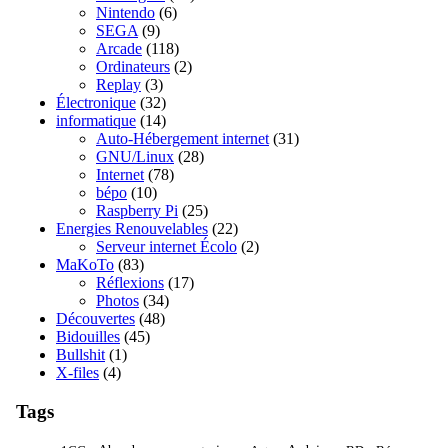
Nintendo
(6)
SEGA
(9)
Arcade
(118)
Ordinateurs
(2)
Replay
(3)
Électronique
(32)
informatique
(14)
Auto-Hébergement internet
(31)
GNU/Linux
(28)
Internet
(78)
bépo
(10)
Raspberry Pi
(25)
Energies Renouvelables
(22)
Serveur internet Écolo
(2)
MaKoTo
(83)
Réflexions
(17)
Photos
(34)
Découvertes
(48)
Bidouilles
(45)
Bullshit
(1)
X-files
(4)
Tags