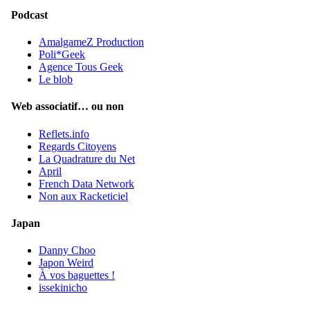
Podcast
AmalgameZ Production
Poli*Geek
Agence Tous Geek
Le blob
Web associatif… ou non
Reflets.info
Regards Citoyens
La Quadrature du Net
April
French Data Network
Non aux Racketiciel
Japan
Danny Choo
Japon Weird
À vos baguettes !
issekinicho