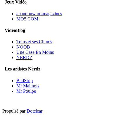
Jeux Vidéo
abandonware-magazines
MO5.COM
VideoBlog
Toms et ses Chums
NOOB
Une Case En Moins
NERDZ
Les artistes Nerdz
BadStrip
Mr Malinois
Mr Poulpe
Propulsé par
Dotclear