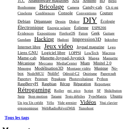
Abandonware magazines
Arduino
1CC
Acta
BD
Bépo
Bricolage
Candy-cab
Bonhomme
Camera
Ch ti mi
Console
Couture
Cinelerra
Conférences
Conventions
DIY
Debian
Dépannage
Écologie
Dessin
Diskor
Électronique
Éolienne
Energie solaire
ESP8266
Geek
Évidences
Expositions
FirefoxOS
Futon
Guitare
Hacking
Impression3D
Gundam
Hadopi
Inktober
Jeux video
Internet libre
Joypad magazine
Lego
Liens GNU
Logiciel libre
LOPPSI
LowTech
Macross
Mame-cab
Manette-Joypad-Joystick
Manga
Maquette
Mécanique
Miam
Minitel 2.0
Meccano
MediaCenter
Modélisation3D
Musique
No-
Mmorpg
Montage vidéo
box
Nolife!
NodeMCU
Odroid-C2
Onirisme
Papercraft
Papertoy
Peinture
Pepakura
Photovoltaïque
Python
RaspBerryPI
Raspbian
Récup
Réparation
Reportage
Rétrogaming
Roller
rpi_pico
Script
SF
Shikibuton
Ubuntu
Spip
Stop motion
Tatami
Tests débiles
TypeMatrix
Vidéos
Un jeu Un crédit
Vélo
Vide grenier
Vrai clavier
ergonomique
WebRadioRéveilWifi
Yunohost
Tous les tags