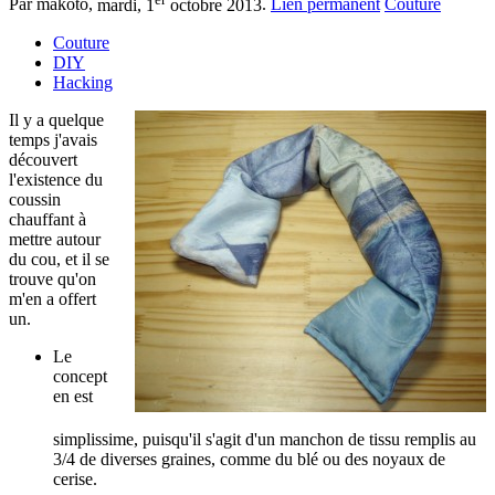
Par makoto,
mardi, 1
octobre 2013
.
Lien permanent
Couture
Couture
DIY
Hacking
Il y a quelque
temps j'avais
découvert
l'existence du
coussin
chauffant à
mettre autour
du cou, et il se
trouve qu'on
m'en a offert
un.
Le
concept
en est
simplissime, puisqu'il s'agit d'un manchon de tissu remplis au
3/4 de diverses graines, comme du blé ou des noyaux de
cerise.