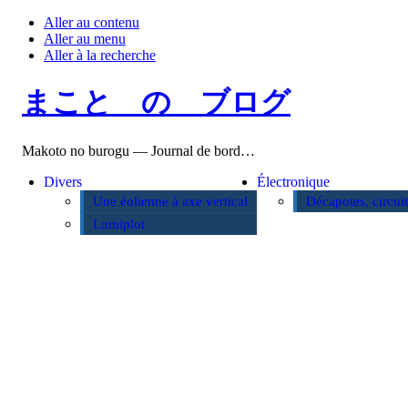
Aller au contenu
Aller au menu
Aller à la recherche
まこと の ブログ
Makoto no burogu — Journal de bord…
Divers
Électronique
Une éolienne à axe vertical
Décapotes, circui
Lumiplot