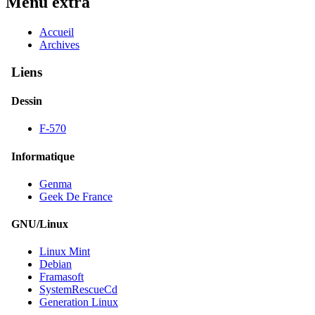
Menu extra
Accueil
Archives
Liens
Dessin
F-570
Informatique
Genma
Geek De France
GNU/Linux
Linux Mint
Debian
Framasoft
SystemRescueCd
Generation Linux