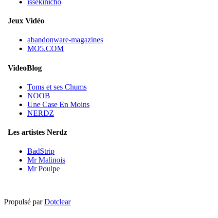
issekinicho
Jeux Vidéo
abandonware-magazines
MO5.COM
VideoBlog
Toms et ses Chums
NOOB
Une Case En Moins
NERDZ
Les artistes Nerdz
BadStrip
Mr Malinois
Mr Poulpe
Propulsé par
Dotclear