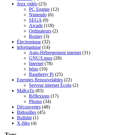
Jeux vidéo
(23)
PC Engine
(12)
Nintendo
(6)
SEGA
(9)
Arcade
(118)
Ordinateurs
(2)
Replay
(3)
Électronique
(32)
informatique
(14)
Auto-Hébergement internet
(31)
GNU/Linux
(28)
Internet
(78)
bépo
(10)
Raspberry Pi
(25)
Energies Renouvelables
(22)
Serveur internet Écolo
(2)
MaKoTo
(83)
Réflexions
(17)
Photos
(34)
Découvertes
(48)
Bidouilles
(45)
Bullshit
(1)
X-files
(4)
Tags