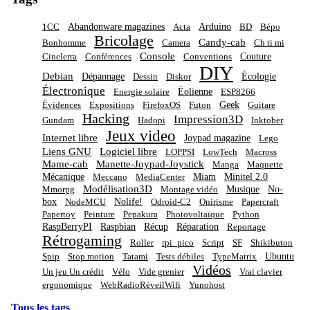
Abandonware magazines
Arduino
1CC
Acta
BD
Bépo
Bricolage
Candy-cab
Bonhomme
Camera
Ch ti mi
Console
Couture
Cinelerra
Conférences
Conventions
DIY
Debian
Dépannage
Écologie
Dessin
Diskor
Électronique
Éolienne
Energie solaire
ESP8266
Geek
Évidences
Expositions
FirefoxOS
Futon
Guitare
Hacking
Impression3D
Gundam
Hadopi
Inktober
Jeux video
Internet libre
Joypad magazine
Lego
Liens GNU
Logiciel libre
LOPPSI
LowTech
Macross
Mame-cab
Manette-Joypad-Joystick
Manga
Maquette
Mécanique
Miam
Minitel 2.0
Meccano
MediaCenter
Modélisation3D
Musique
No-
Mmorpg
Montage vidéo
box
Nolife!
NodeMCU
Odroid-C2
Onirisme
Papercraft
Papertoy
Peinture
Pepakura
Photovoltaïque
Python
RaspBerryPI
Raspbian
Récup
Réparation
Reportage
Rétrogaming
Roller
rpi_pico
Script
SF
Shikibuton
Ubuntu
Spip
Stop motion
Tatami
Tests débiles
TypeMatrix
Vidéos
Un jeu Un crédit
Vélo
Vide grenier
Vrai clavier
ergonomique
WebRadioRéveilWifi
Yunohost
Tous les tags