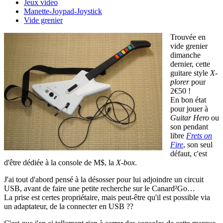
Jeux video
Manette-Joypad-Joystick
Vide grenier
Trouvée en
vide grenier
dimanche
dernier, cette
guitare style
X-
plorer
pour
2€50 !
En bon état
pour jouer à
Guitar Hero
ou
son pendant
libre
Frets on
Fire
, son seul
défaut, c'est
d'être dédiée à la console de M$, la
X-box
.
J'ai tout d'abord pensé à la désosser pour lui adjoindre un circuit
USB, avant de faire une petite recherche sur le Canard²Go…
La prise est certes propriétaire, mais peut-être qu'il est possible via
un adaptateur, de la connecter en USB ??