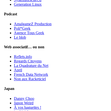
Generation Linux
Podcast
AmalgameZ Production
Poli*Geek
Agence Tous Geek
Le blob
Web associatif… ou non
Reflets.info
Regards Citoyens
La Quadrature du Net
April
French Data Network
Non aux Racketiciel
Japan
Danny Choo
Japon Weird
À vos baguettes !