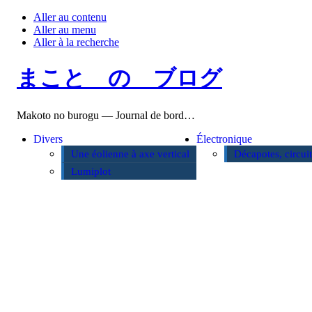
Aller au contenu
Aller au menu
Aller à la recherche
まこと の ブログ
Makoto no burogu — Journal de bord…
Divers
Électronique
Une éolienne à axe vertical
Décapotes, circui
Lumiplot